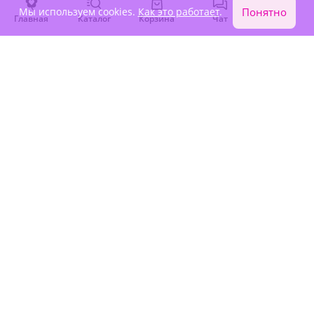
Мы используем cookies.
Как это работает
.
Понятно
Главная
Каталог
Корзина
Чат
Войти
Крупный бутон
Акция
4.9
(498)
4.9
(367)
Букет из 7 красных роз
Букет из 7 розовых роз
Премиум Эквадор
Премиум
В наличии
В наличии
-15%
-15%
3 560 ₽
2 680 ₽
3 030 ₽
2 280 ₽
Акция
Акция