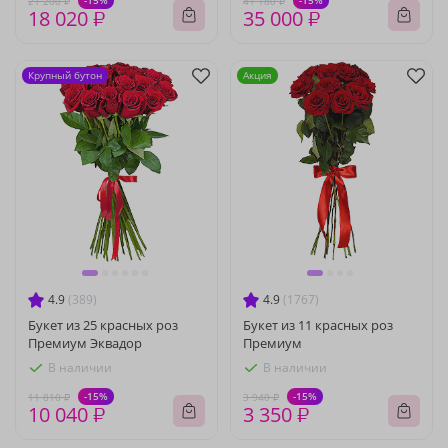
-15%
-15%
21 200 ₽
41 180 ₽
18 020 ₽
35 000 ₽
Крупный бутон
Акция
4.9
(389)
4.9
(1767)
Букет из 25 красных роз
Букет из 11 красных роз
Премиум Эквадор
Премиум
В наличии
В наличии
-15%
-15%
11 810 ₽
3 940 ₽
10 040 ₽
3 350 ₽