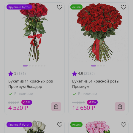
Крупный бутон
Акция
5
(181)
4.9
(2585)
Букет из 11 красных роз
Букет из 51 красной розы
Премиум Эквадор
Премиум
В наличии
В наличии
-15%
-15%
5 320 ₽
14 890 ₽
4 520 ₽
12 660 ₽
Крупный бутон
Акция