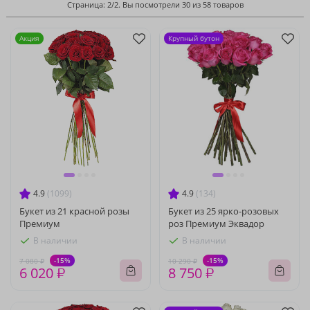
Страница: 2/2. Вы посмотрели 30 из 58 товаров
Акция
Крупный бутон
4.9
(1099)
4.9
(134)
Букет из 21 красной розы
Букет из 25 ярко-розовых
Премиум
роз Премиум Эквадор
В наличии
В наличии
-15%
-15%
7 080 ₽
10 290 ₽
6 020 ₽
8 750 ₽