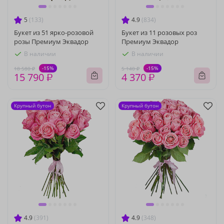
5
(133)
4.9
(834)
Букет из 51 ярко-розовой
Букет из 11 розовых роз
розы Премиум Эквадор
Премиум Эквадор
В наличии
В наличии
-15%
-15%
18 580 ₽
5 140 ₽
15 790 ₽
4 370 ₽
Крупный бутон
Крупный бутон
4.9
(391)
4.9
(348)