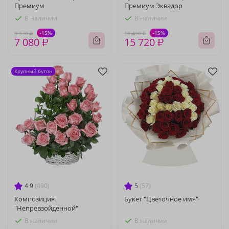
Премиум
Премиум Эквадор
В наличии
В наличии
-15%
-15%
8 330 ₽
18 490 ₽
7 080 ₽
15 720 ₽
Крупный бутон
4.9
(490)
5
(57)
Композиция
Букет "Цветочное имя"
"Непревзойденной"
В наличии
В наличии