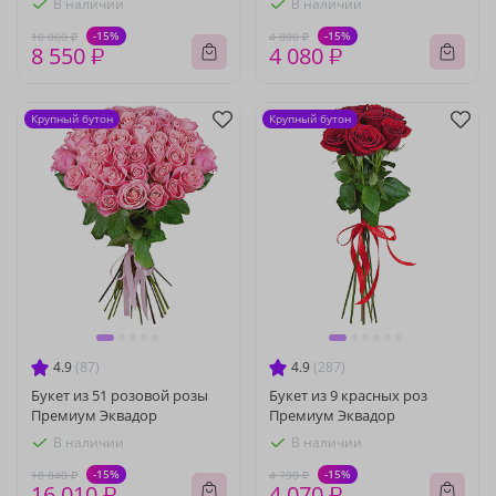
В наличии
В наличии
-15%
-15%
10 060 ₽
4 800 ₽
8 550 ₽
4 080 ₽
Крупный бутон
Крупный бутон
4.9
(87)
4.9
(287)
Букет из 51 розовой розы
Букет из 9 красных роз
Премиум Эквадор
Премиум Эквадор
В наличии
В наличии
-15%
-15%
18 840 ₽
4 790 ₽
16 010 ₽
4 070 ₽