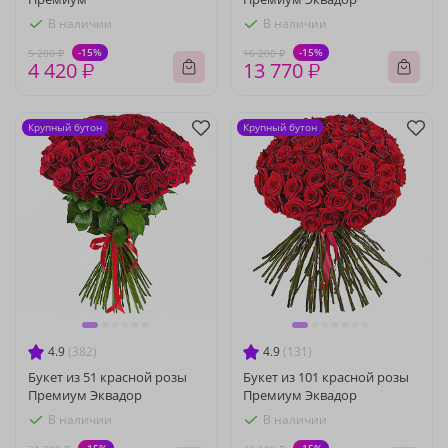
В наличии
В наличии
-15%
-15%
5 200 ₽
16 200 ₽
4 420 ₽
13 770 ₽
Крупный бутон
Крупный бутон
4.9
(382)
4.9
(131)
Букет из 51 красной розы
Букет из 101 красной розы
Премиум Эквадор
Премиум Эквадор
В наличии
В наличии