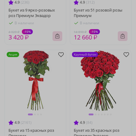
4.9
(236)
4.9
(312)
Букет из 9 ярко-розовых
Букет из 51 розовой розы
роз Премиум Эквадор
Премиум
В наличии
В наличии
-15%
-15%
4 020 ₽
14 890 ₽
3 420 ₽
12 660 ₽
Акция
Крупный бутон
4.9
(2161)
4.9
(84)
Букет из 15 красных роз
Букет из 35 красных роз
Премиум
Премиум Эквадор