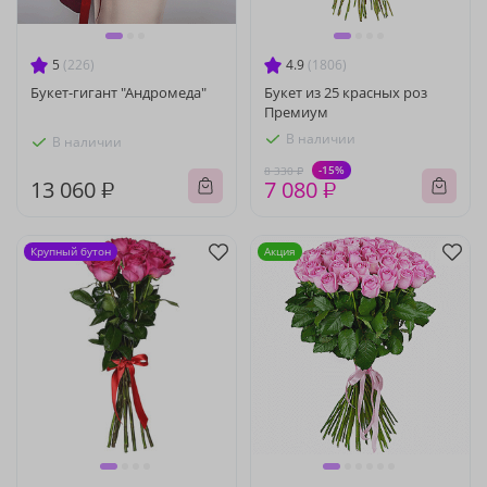
5
(226)
4.9
(1806)
Букет-гигант "Андромеда"
Букет из 25 красных роз
Премиум
В наличии
В наличии
-15%
8 330 ₽
13 060 ₽
7 080 ₽
Крупный бутон
Акция