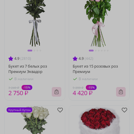
4.9
(2810)
4.9
(442)
Букет из 7 белых роз
Букет из 15 розовых роз
Премиум Эквадор
Премиум
В наличии
В наличии
-15%
-15%
3 240 ₽
5 200 ₽
2 750 ₽
4 420 ₽
Крупный бутон