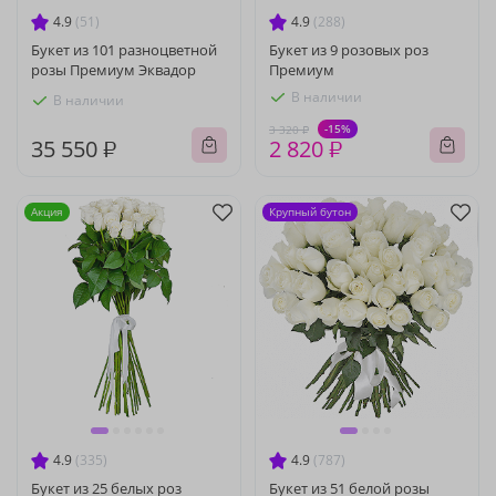
4.9
(51)
4.9
(288)
Букет из 101 разноцветной
Букет из 9 розовых роз
розы Премиум Эквадор
Премиум
В наличии
В наличии
-15%
3 320 ₽
35 550 ₽
2 820 ₽
Акция
Крупный бутон
4.9
(335)
4.9
(787)
Букет из 25 белых роз
Букет из 51 белой розы