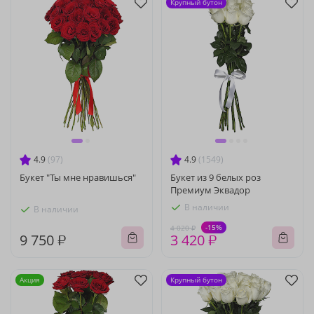
Крупный бутон
4.9
(97)
4.9
(1549)
Букет "Ты мне нравишься"
Букет из 9 белых роз
Премиум Эквадор
В наличии
В наличии
-15%
4 020 ₽
9 750 ₽
3 420 ₽
Акция
Крупный бутон