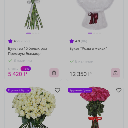
4.9
(2029)
4.9
(86)
Букет из 15 белых роз
Букет "Розы в мехах"
Премиум Эквадор
В наличии
В наличии
-15%
6 380 ₽
5 420 ₽
12 350 ₽
Крупный бутон
Крупный бутон