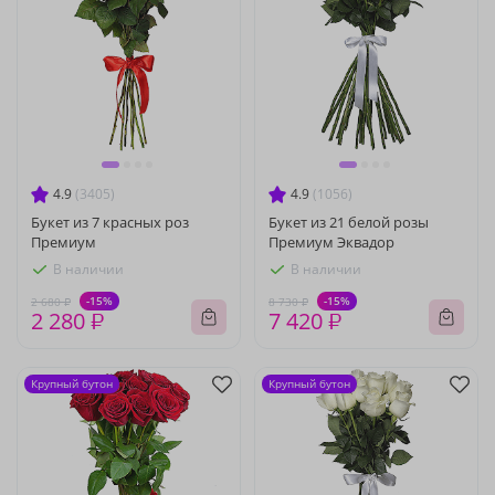
4.9
(3405)
4.9
(1056)
Букет из 7 красных роз
Букет из 21 белой розы
Премиум
Премиум Эквадор
В наличии
В наличии
-15%
-15%
2 680 ₽
8 730 ₽
2 280 ₽
7 420 ₽
Крупный бутон
Крупный бутон