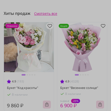
Хиты продаж
Смотреть все
Новинка
Акция
4.9
(193)
4.9
(4328)
Букет "Код красоты"
Букет "Весеннее солнце"
В наличии
В наличии
-25%
9 200 ₽
9 860 ₽
6 900 ₽