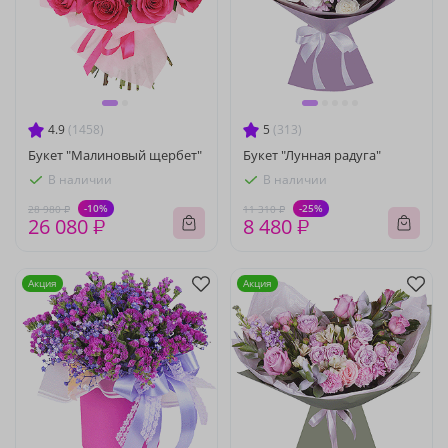
4.9
(1458)
5
(313)
Букет "Малиновый щербет"
Букет "Лунная радуга"
В наличии
В наличии
-10%
-25%
28 980 ₽
11 310 ₽
26 080 ₽
8 480 ₽
Акция
Акция