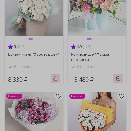
5
(212)
4.9
(125)
Букет-гигант "Хоровод фей"
Композиция "Форма
нежности"
В наличии
В наличии
8 330 ₽
13 480 ₽
Новинка
Новинка