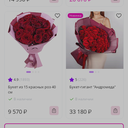
Новинка
4.9
(1893)
5
(226)
Букет из 15 красных роз 40
Букет-гигант "Андромеда"
см
В наличии
В наличии
9 570 ₽
33 180 ₽