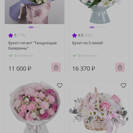
5
(178)
4.9
(830)
Букет-гигант "Танцующие
Букет из 5 лилий
балерины"
В наличии
В наличии
11 000 ₽
16 370 ₽