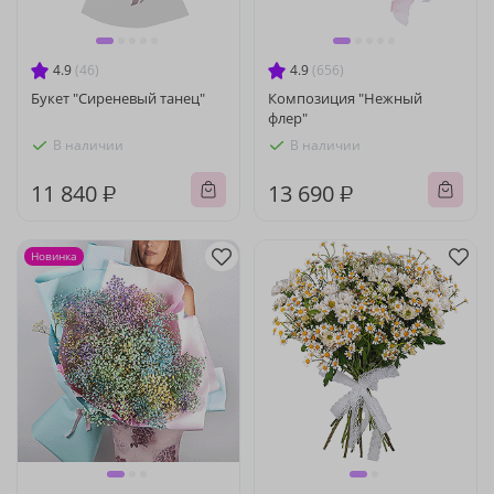
4.9
(46)
4.9
(656)
Букет "Сиреневый танец"
Композиция "Нежный
флер"
В наличии
В наличии
11 840 ₽
13 690 ₽
Новинка