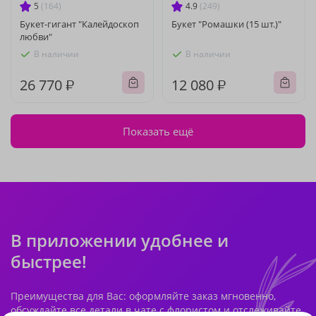
5
(164)
4.9
(249)
Букет-гигант "Калейдоскоп
Букет "Ромашки (15 шт.)"
любви"
В наличии
В наличии
26 770 ₽
12 080 ₽
Показать ещё
В приложении удобнее и
быстрее!
Преимущества для Вас: оформляйте заказ мгновенно,
обсуждайте все детали в чате с флористом и отслеживайте