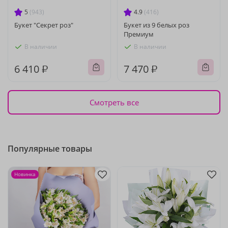
5
(943)
4.9
(416)
Букет "Секрет роз"
Букет из 9 белых роз
Премиум
В наличии
В наличии
6 410 ₽
7 470 ₽
Смотреть все
Популярные товары
Новинка