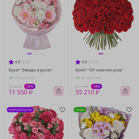
4.9
(223)
4.9
(1512)
Букет "Звезды в руках"
Букет "101 красная роза"
В наличии
В наличии
-25%
-10%
15 400 ₽
61 190 ₽
11 550 ₽
55 210 ₽
Крупный бутон
Акция