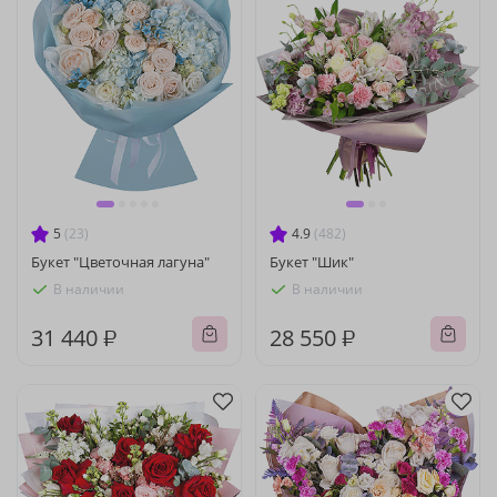
5
(23)
4.9
(482)
Букет "Цветочная лагуна"
Букет "Шик"
В наличии
В наличии
31 440 ₽
28 550 ₽