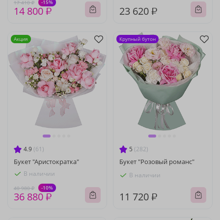
-15%
17 410 ₽
14 800 ₽
23 620 ₽
Акция
Крупный бутон
4.9
(61)
5
(282)
Букет "Аристократка"
Букет "Розовый романс"
В наличии
В наличии
-10%
40 980 ₽
36 880 ₽
11 720 ₽