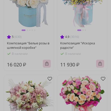
5
(630)
4.9
(3016)
Композиция "Белые розы в
Композиция "Искорка
шляпной коробке"
радости"
В наличии
В наличии
16 020 ₽
11 930 ₽