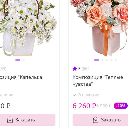
(39)
5
(66)
озиция "Капелька
Композиция "Теплые
"
чувства"
аличии
В наличии
00 ₽
6 260 ₽
6 960 ₽
-10%
Заказать
Заказать