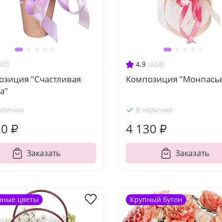
47)
4.9
(424)
озиция "Счастливая
Композиция "Монпась
а"
аличии
В наличии
20 ₽
4 130 ₽
Заказать
Заказать
нные цветы
Крупный бутон