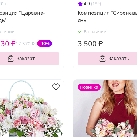
01)
4.9
(189)
озиция "Царевна-
Композиция "Сиренев
дь"
сны"
аличии
В наличии
630 ₽
3 500 ₽
17 370 ₽
-10%
Заказать
Заказать
Новинка