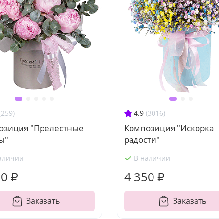
(259)
4.9
(3016)
озиция "Прелестные
Композиция "Искорка
ы"
радости"
аличии
В наличии
50 ₽
4 350 ₽
Заказать
Заказать