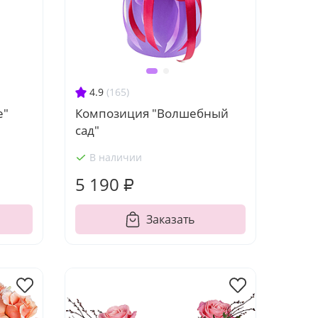
4.9
(165)
е"
Композиция "Волшебный
сад"
В наличии
5 190 ₽
Заказать