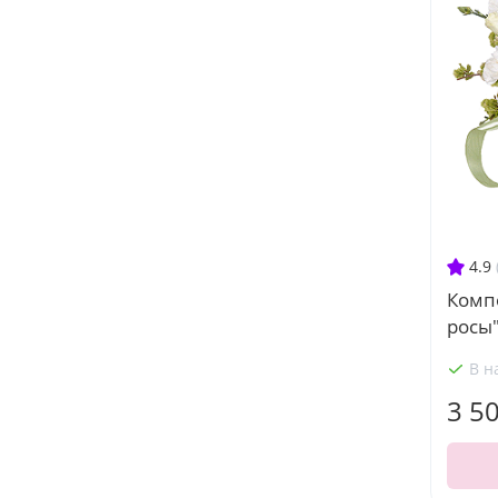
4.9
Комп
росы
В н
3 5