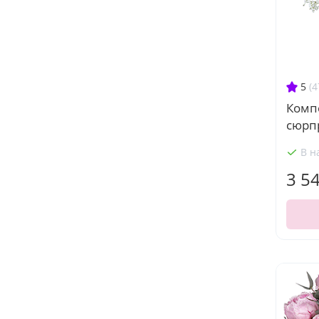
5
(4
Комп
сюрп
В н
3 5