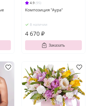
4.9
(95)
ые
Композиция "Аура"
В наличии
4 670 ₽
Заказать