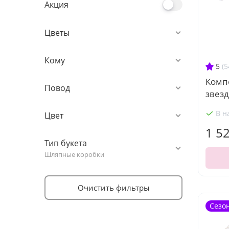
Акция
Цветы
Кому
5
(5
Комп
Повод
звезд
В н
Цвет
1 5
Тип букета
Шляпные коробки
Очистить фильтры
Сезо