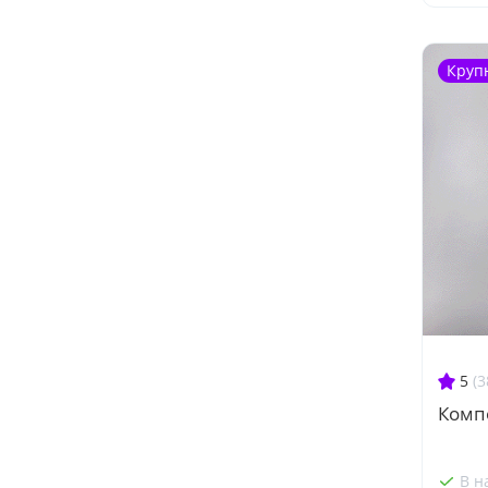
Круп
5
(3
Комп
В н