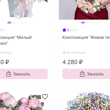
75)
5
(721)
озиция "Милый
Композиция "Живое те
риз"
аличии
В наличии
40 ₽
4 280 ₽
Заказать
Заказать