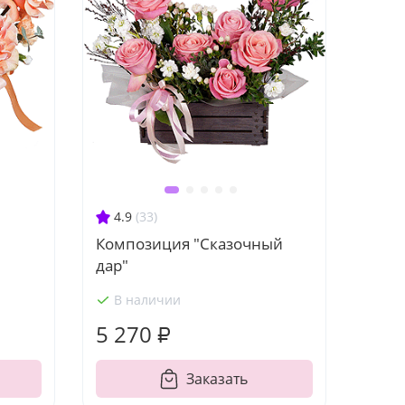
4.9
(33)
Композиция "Сказочный
дар"
В наличии
5 270 ₽
Заказать