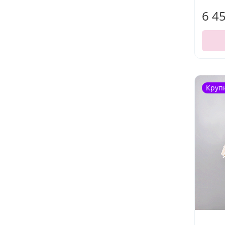
6 4
Круп