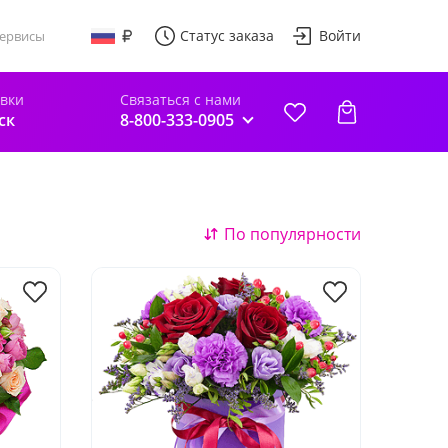
Статус заказа
Войти
ервисы
авки
Связаться с нами
ск
8-800-333-0905
По популярности