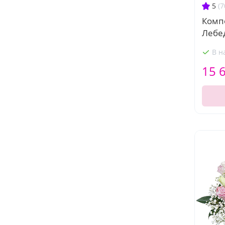
5
(7
Комп
Лебе
В н
15 