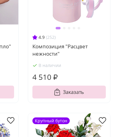
4.9
(252)
пло"
Композиция "Расцвет
нежности"
В наличии
4 510 ₽
Заказать
Крупный бутон