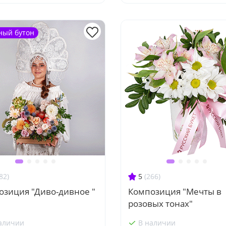
ный бутон
82)
5
(266)
озиция "Диво-дивное "
Композиция "Мечты в
розовых тонах"
аличии
В наличии