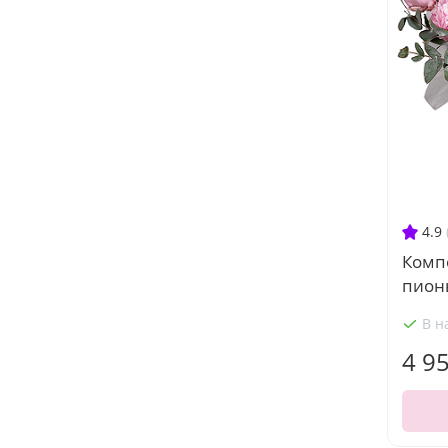
4.9
Комп
пион
В н
4 9