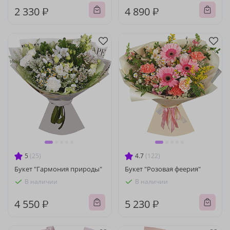
2 330 ₽
4 890 ₽
5
(25)
4.7
(122)
Букет "Гармония природы"
Букет "Розовая феерия"
В наличии
В наличии
4 550 ₽
5 230 ₽