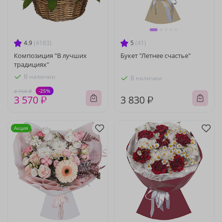
4.9
(4183)
5
(41)
Композиция "В лучших
Букет "Летнее счастье"
традициях"
В наличии
В наличии
-25%
4 760 ₽
3 570 ₽
3 830 ₽
Акция