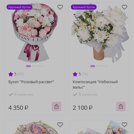
Крупный бутон
Крупный бутон
5
(45)
5
(76)
Букет "Розовый рассвет"
Композиция "Небесный
вальс"
В наличии
В наличии
4 350 ₽
2 100 ₽