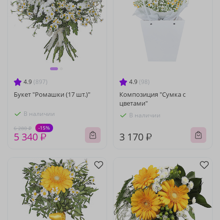
4.9
(897)
4.9
(98)
Букет "Ромашки (17 шт.)"
Композиция "Сумка с
цветами"
В наличии
В наличии
-15%
6 280 ₽
5 340 ₽
3 170 ₽