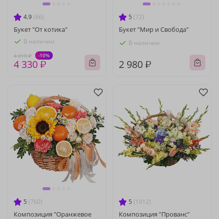
4.9
(66)
5
(72)
Букет "От котика"
Букет "Мир и Свобода"
В наличии
В наличии
-10%
4 810 ₽
4 330 ₽
2 980 ₽
5
(760)
5
(1912)
Композиция "Оранжевое
Композиция "Прованс"