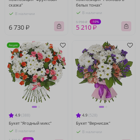
сказка"
белых тонах"
В наличии
В наличии
-10%
5 790 ₽
6 730 ₽
5 210 ₽
Акция
4.9
(388)
4.9
(528)
Букет "Ягодный микс"
Букет "Вернисаж"
В наличии
В наличии
-10%