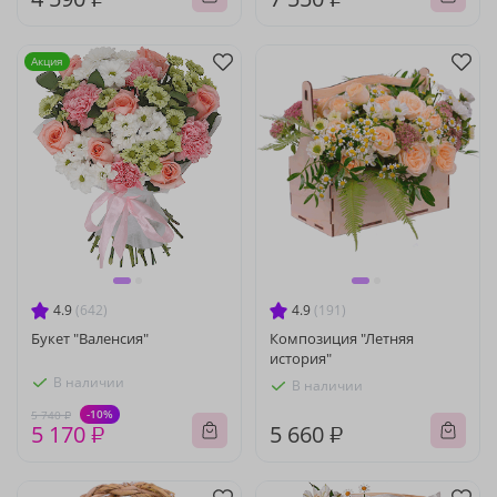
Акция
4.9
(642)
4.9
(191)
Букет "Валенсия"
Композиция "Летняя
история"
В наличии
В наличии
-10%
5 740 ₽
5 170 ₽
5 660 ₽