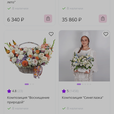
лето"
В наличии
В наличии
6 340 ₽
35 860 ₽
4.8
(23)
5
(1458)
Композиция "Восхищение
Композиция "Синеглазка"
природой"
В наличии
В наличии