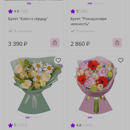
4.9
(188)
5
(389)
Букет "Ключ к сердцу"
Букет "Ромашковая
нежность"
В наличии
В наличии
3 390 ₽
2 860 ₽
5
(1574)
4.8
(1609)