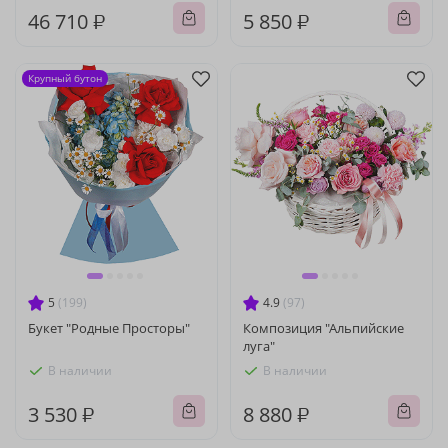
46 710 ₽
5 850 ₽
Крупный бутон
5
(199)
4.9
(97)
Букет "Родные Просторы"
Композиция "Альпийские
луга"
В наличии
В наличии
3 530 ₽
8 880 ₽