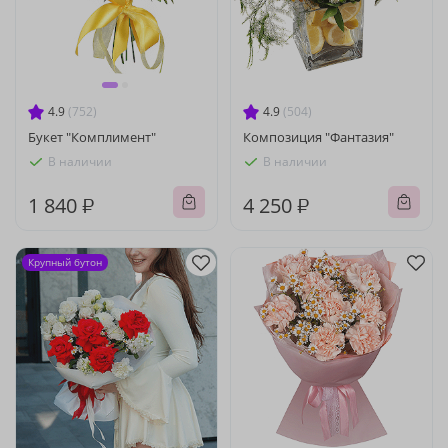
4.9
(752)
4.9
(504)
Букет "Комплимент"
Композиция "Фантазия"
В наличии
В наличии
1 840 ₽
4 250 ₽
Крупный бутон