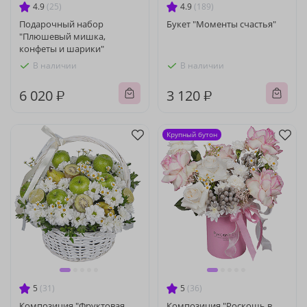
4.9
(25)
4.9
(189)
Подарочный набор
Букет "Моменты счастья"
"Плюшевый мишка,
конфеты и шарики"
В наличии
В наличии
6 020 ₽
3 120 ₽
Крупный бутон
5
(31)
5
(36)
Композиция "Фруктовая
Композиция "Роскошь в