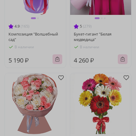
4.9
(165)
5
(279)
Композиция "Волшебный
Букет-гигант "Белая
сад"
медведица"
В наличии
В наличии
5 190 ₽
4 260 ₽