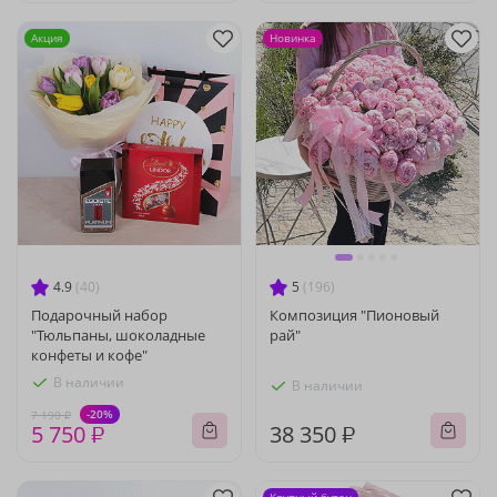
Акция
Новинка
4.9
(40)
5
(196)
Подарочный набор
Композиция "Пионовый
"Тюльпаны, шоколадные
рай"
конфеты и кофе"
В наличии
В наличии
-20%
7 190 ₽
5 750 ₽
38 350 ₽