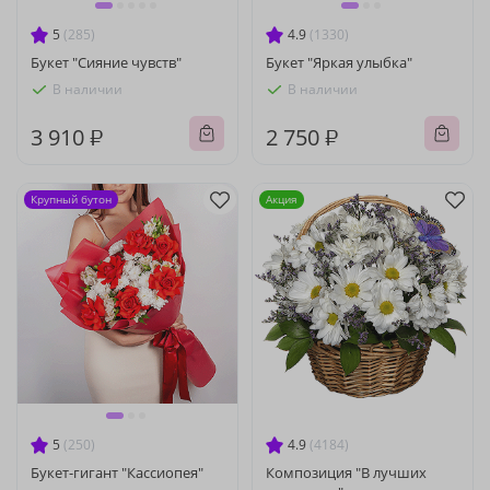
5
(285)
4.9
(1330)
Букет "Сияние чувств"
Букет "Яркая улыбка"
В наличии
В наличии
3 910 ₽
2 750 ₽
Крупный бутон
Акция
5
(250)
4.9
(4184)
Букет-гигант "Кассиопея"
Композиция "В лучших