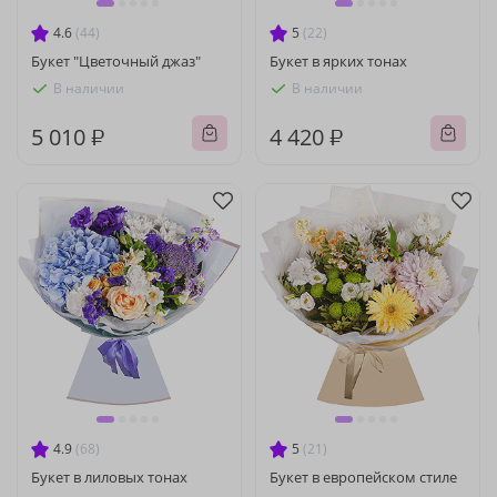
4.6
(44)
5
(22)
Букет "Цветочный джаз"
Букет в ярких тонах
В наличии
В наличии
5 010 ₽
4 420 ₽
4.9
(68)
5
(21)
Букет в лиловых тонах
Букет в европейском стиле