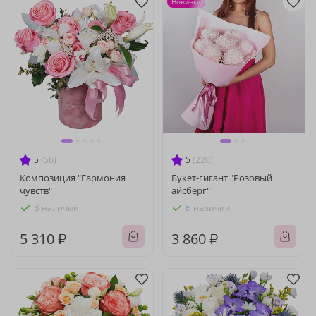
Новинка
5
(56)
5
(220)
Композиция "Гармония
Букет-гигант "Розовый
чувств"
айсберг"
В наличии
В наличии
5 310 ₽
3 860 ₽