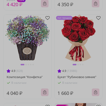
-10%
4 910 ₽
4 420 ₽
4 350 ₽
Хит продаж
4.9
(828)
4.9
(13986)
Композиция "Конфетка"
Букет "Рубиновое сияние"
В наличии
В наличии
4 040 ₽
1 660 ₽