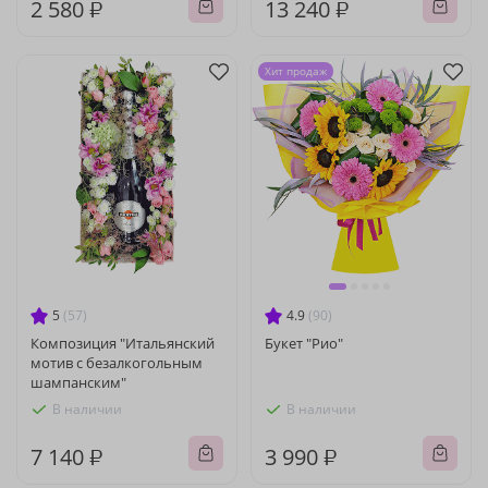
2 580 ₽
13 240 ₽
Хит продаж
5
(57)
4.9
(90)
Композиция "Итальянский
Букет "Рио"
мотив с безалкогольным
шампанским"
В наличии
В наличии
7 140 ₽
3 990 ₽