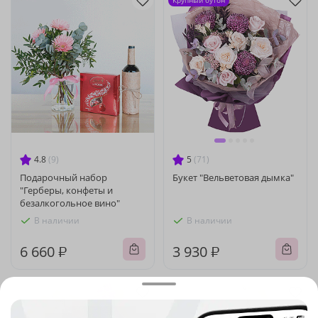
Крупный бутон
4.8
(9)
5
(71)
Подарочный набор
Букет "Вельветовая дымка"
"Герберы, конфеты и
безалкогольное вино"
В наличии
В наличии
6 660 ₽
3 930 ₽
Хит продаж