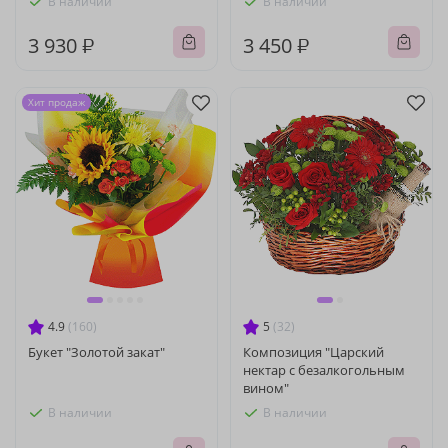
В наличии
В наличии
3 930 ₽
3 450 ₽
Хит продаж
4.9
(160)
5
(32)
Букет "Золотой закат"
Композиция "Царский
нектар с безалкогольным
вином"
В наличии
В наличии