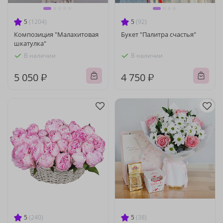
5
(1204)
5
(92)
Композиция "Малахитовая
Букет "Палитра счастья"
шкатулка"
В наличии
В наличии
5 050 ₽
4 750 ₽
5
(240)
5
(38)