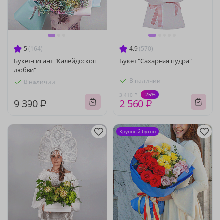
5
(164)
4.9
(570)
Букет-гигант "Калейдоскоп
Букет "Сахарная пудра"
любви"
В наличии
В наличии
-25%
3 410 ₽
9 390 ₽
2 560 ₽
Крупный бутон