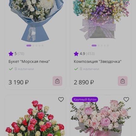
5
(78)
4.9
(453)
Букет "Морская пена"
Композиция "Звездочка"
В наличии
В наличии
3 190 ₽
2 890 ₽
Крупный бутон