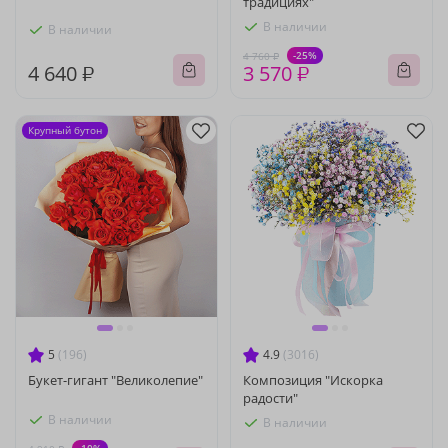
традициях"
В наличии
В наличии
-25%
4 760 ₽
4 640 ₽
3 570 ₽
Крупный бутон
5
(196)
4.9
(3016)
Букет-гигант "Великолепие"
Композиция "Искорка
радости"
В наличии
В наличии