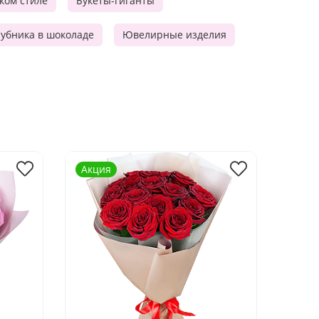
ском стиле
Букеты-гиганты
убника в шоколаде
Ювелирные изделия
Акция