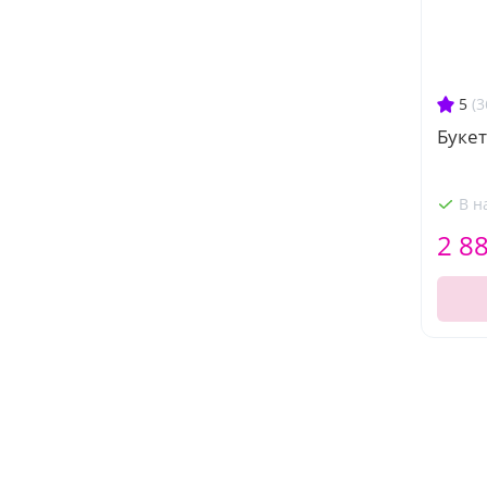
5
(3
Букет
В н
2 8