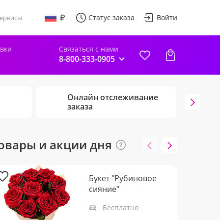
Статус заказа
Войти
ервисы
авки
Связаться с нами
8-800-333-0905
Онлайн отслеживание
Г
заказа
ц
овары и акции дня
Букет "Рубиновое
сияние"
Бесплатно