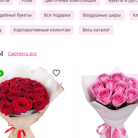
кеты
Розы
Цветочные композиции
Букеты в рус
дебные букеты
Все подарки
Воздушные шары
Кл
д
Корпоративным клиентам
Весь каталог
ы
Смотреть все
я