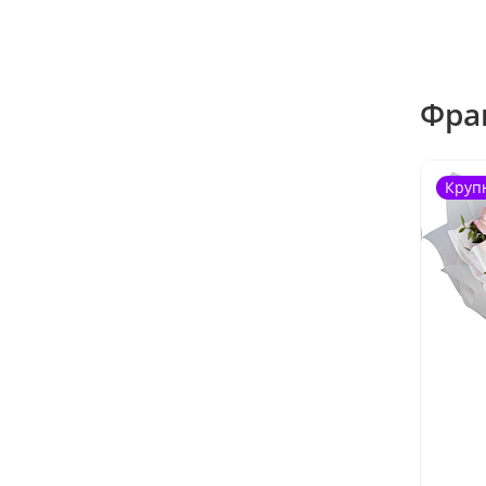
Фра
Круп