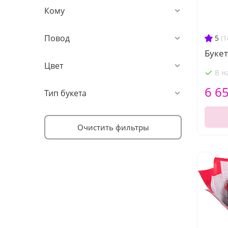
Кому
Повод
5
(1
Букет
Цвет
В н
6 6
Тип букета
Очистить фильтры