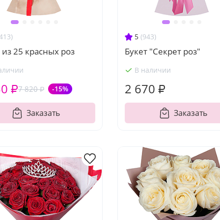
413)
5
(943)
 из 25 красных роз
Букет "Секрет роз"
аличии
В наличии
50 ₽
2 670 ₽
7 820 ₽
-15%
Заказать
Заказать