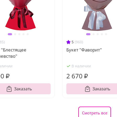
85)
5
(960)
 "Блестящее
Букет "Фаворит"
левство"
аличии
В наличии
90 ₽
2 670 ₽
Заказать
Заказать
Смотреть все