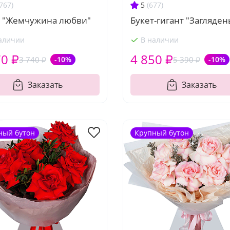
767)
5
(677)
т "Жемчужина любви"
Букет-гигант "Загляден
аличии
В наличии
70 ₽
4 850 ₽
3 740 ₽
-10%
5 390 ₽
-10%
Заказать
Заказать
ный бутон
Крупный бутон