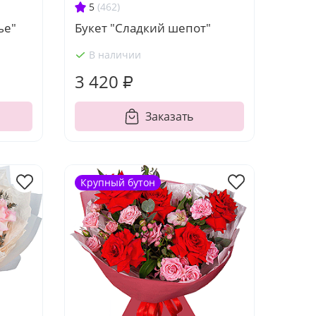
5
(462)
ье"
Букет "Сладкий шепот"
В наличии
3 420 ₽
Заказать
Крупный бутон