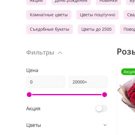
Акции
День рождения
Новинки
Бу
Комнатные цветы
Цветы поштучно
Сва
Съедобные букеты
Цветы до 2500
Пово
Роз
Фильтры
Цена
Акци
Акция
Цветы