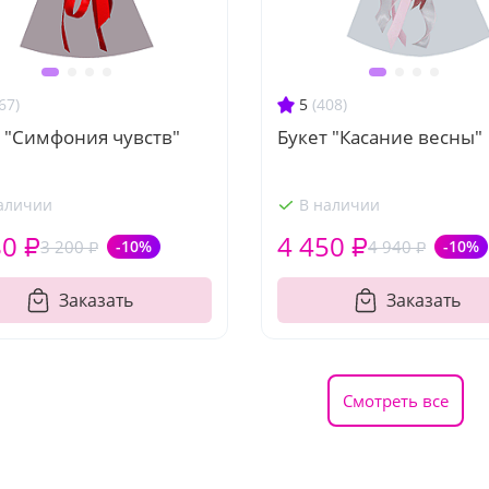
67)
5
(408)
 "Симфония чувств"
Букет "Касание весны"
аличии
В наличии
80 ₽
4 450 ₽
3 200 ₽
-10%
4 940 ₽
-10%
Заказать
Заказать
Смотреть все