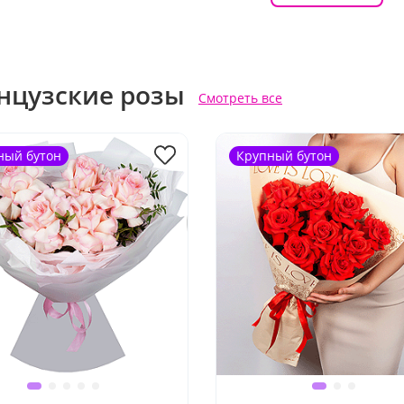
нцузские розы
Смотреть все
ный бутон
Крупный бутон