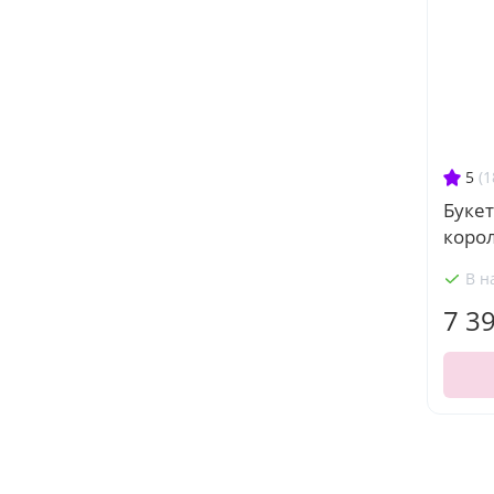
5
(1
Букет
коро
В н
7 3