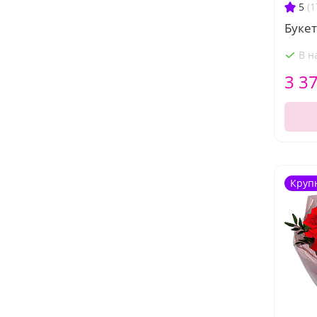
5
(1
Буке
В н
3 3
Круп