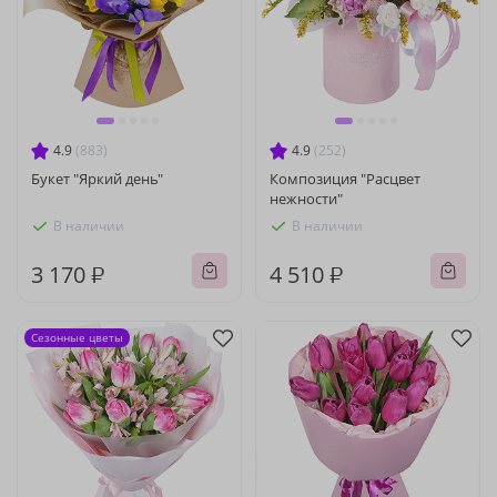
4.9
(883)
4.9
(252)
Букет "Яркий день"
Композиция "Расцвет
нежности"
В наличии
В наличии
3 170 ₽
4 510 ₽
Сезонные цветы