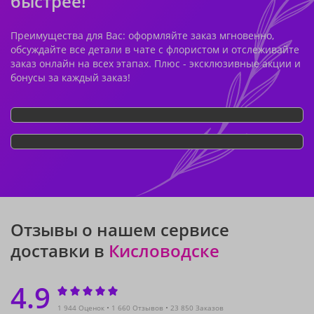
быстрее!
Преимущества для Вас: оформляйте заказ мгновенно,
обсуждайте все детали в чате с флористом и отслеживайте
заказ онлайн на всех этапах. Плюс - эксклюзивные акции и
бонусы за каждый заказ!
Отзывы о нашем сервисе
доставки в
Кисловодске
4.9
1 944 Оценок
1 660 Отзывов
23 850 Заказов