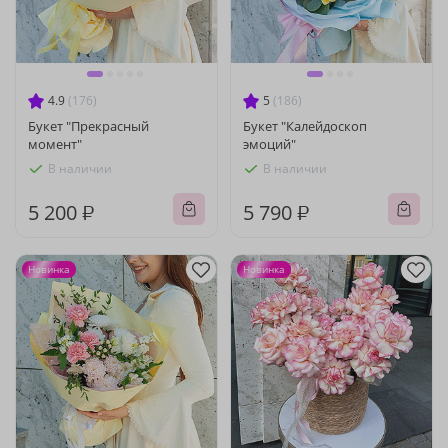
4.9
(176)
5
(186)
Букет "Прекрасный
Букет "Калейдоскоп
момент"
эмоций"
В наличии
В наличии
5 200 ₽
5 790 ₽
Новинка
Новинка