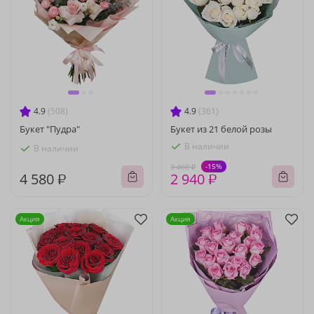
4.9
(508)
4.9
(361)
Букет "Пудра"
Букет из 21 белой розы
В наличии
В наличии
-15%
3 460 ₽
4 580 ₽
2 940 ₽
Акция
Акция