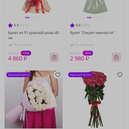
4.9
(615)
4.9
(695)
Букет из 51 красной розы 40
Букет "Секрет нежности"
см
В наличии
В наличии
-15%
-10%
5 720 ₽
3 310 ₽
4 860 ₽
2 980 ₽
Крупный бутон
Крупный бутон