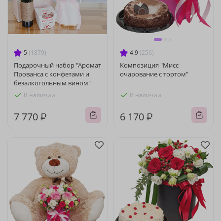
5
(1879)
4.9
(256)
Подарочный набор "Аромат
Композиция "Мисс
Прованса с конфетами и
очарование с тортом"
безалкогольным вином"
В наличии
В наличии
7 770 ₽
6 170 ₽