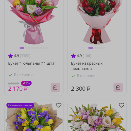
4.9
(3380)
4.9
(106)
Букет "Тюльпаны (11 шт.)"
Букет из красных
тюльпанов
В наличии
В наличии
-15%
2 550 ₽
2 170 ₽
2 300 ₽
Сезонные цветы