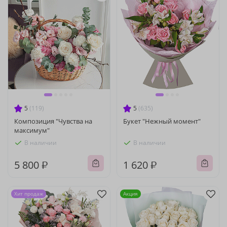
5
(119)
5
(635)
Композиция "Чувства на
Букет "Нежный момент"
максимум"
В наличии
В наличии
5 800 ₽
1 620 ₽
Хит продаж
Акция