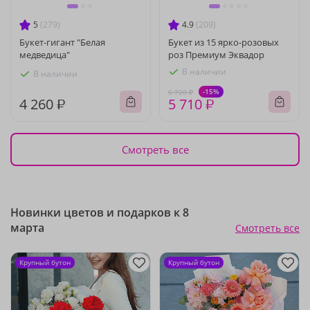
5
(279)
4.9
(209)
Букет-гигант "Белая
Букет из 15 ярко-розовых
медведица"
роз Премиум Эквадор
В наличии
В наличии
-15%
6 720 ₽
4 260 ₽
5 710 ₽
Смотреть все
Новинки цветов и подарков к 8
марта
Смотреть все
Крупный бутон
Крупный бутон