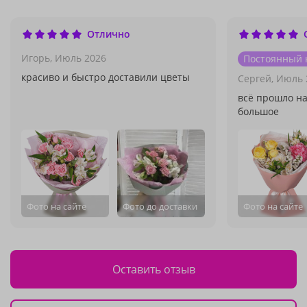
Отлично
Игорь,
Июль 2026
Постоянный 
красиво и быстро доставили цветы
Сергей,
Июль 
всё прошло на
большое
Фото на сайте
Фото до доставки
Фото на сайте
Оставить отзыв