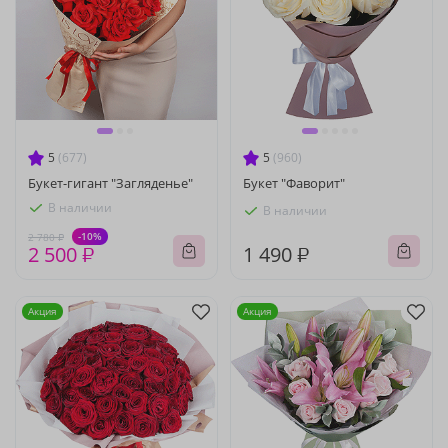
5
(677)
5
(960)
Букет-гигант "Загляденье"
Букет "Фаворит"
В наличии
В наличии
-10%
2 780 ₽
2 500 ₽
1 490 ₽
Акция
Акция