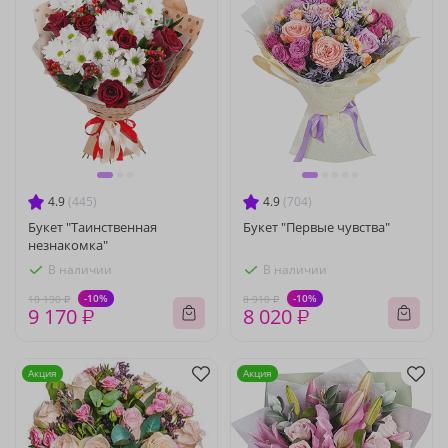
4.9
(445)
4.9
(704)
Букет "Таинственная
Букет "Первые чувства"
незнакомка"
В наличии
В наличии
-10%
-10%
10 190 ₽
8 910 ₽
9 170 ₽
8 020 ₽
Акция
Акция