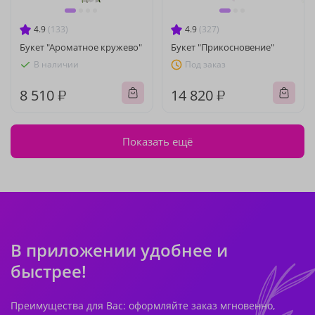
4.9
(133)
4.9
(327)
Букет "Ароматное кружево"
Букет "Прикосновение"
В наличии
Под заказ
8 510 ₽
14 820 ₽
Показать ещё
В приложении удобнее и
быстрее!
Преимущества для Вас: оформляйте заказ мгновенно,