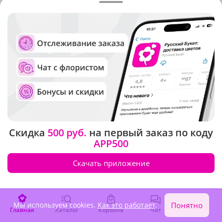
Скидка
500 руб.
на первый заказ по коду
APP500
Скачать приложение
Стоимость и сроки доставки
Мы используем cookies.
Как это работает
.
Понятно
цветов в ближайшие города
Главная
Каталог
Корзина
Чат
Войти