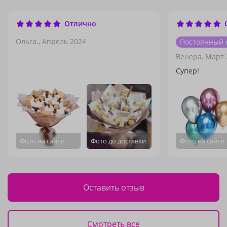
Отлично
Ольга.,
Апрель 2024
Постоянный 
Венера,
Март 
Супер!
Фото на сайте
Фото до доставки
Фото на сайте
Оставить отзыв
Смотреть все