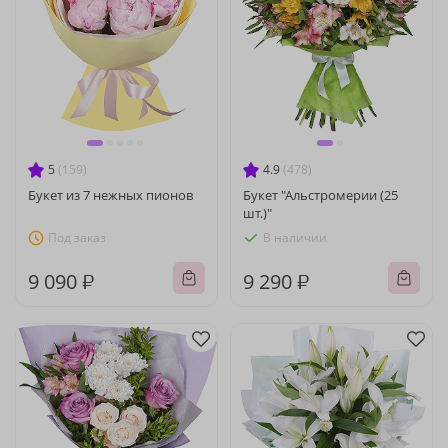
5
(159)
4.9
(478)
Букет из 7 нежных пионов
Букет "Альстромерии (25
шт.)"
Под заказ
В наличии
9 090 ₽
9 290 ₽