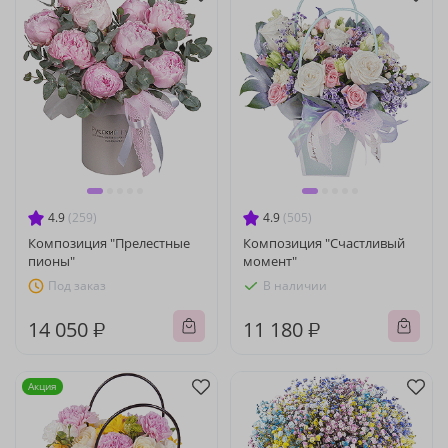
4.9
(259)
4.9
(505)
Композиция "Прелестные
Композиция "Счастливый
пионы"
момент"
Под заказ
В наличии
14 050 ₽
11 180 ₽
Акция