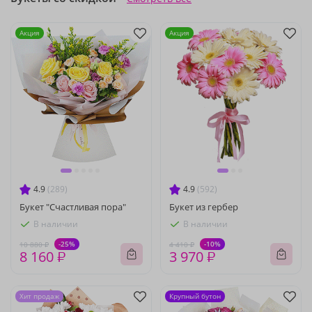
Акция
Акция
4.9
(289)
4.9
(592)
Букет "Счастливая пора"
Букет из гербер
В наличии
В наличии
-25%
-10%
10 880 ₽
4 410 ₽
8 160 ₽
3 970 ₽
Хит продаж
Крупный бутон