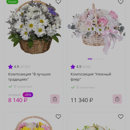
Акция
4.9
(4183)
4.9
(656)
Композиция "В лучших
Композиция "Нежный
традициях"
флер"
В наличии
В наличии
-25%
10 850 ₽
8 140 ₽
11 340 ₽