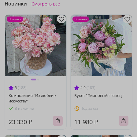
Новинки
Смотреть все
Новинка
Новинка
5
(188)
4.9
(183)
Композиция "Из любви к
Букет "Пионовый глянец"
искусству"
В наличии
Под заказ
23 330 ₽
11 980 ₽