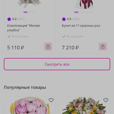
4.9
(367)
4.9
(600)
Композиция "Милая
Букет из 11 красных роз
улыбка"
В наличии
В наличии
5 110 ₽
7 210 ₽
Смотреть все
Популярные товары