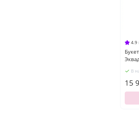
4.9
Букет
Эква
В н
15 