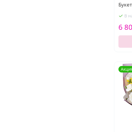
Букет
В н
6 8
Акци