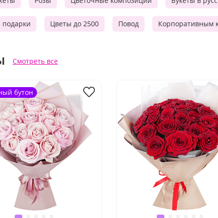
кеты
Розы
Цветочные композиции
Букеты в рус
е подарки
Цветы до 2500
Повод
Корпоративным 
ы
Смотреть все
ный бутон