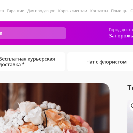
та
Гарантии
Для продавцов
Корп. клиентам
Контакты
Помощь
С
Город дост
Запорожь
Бесплатная курьерская
Чат с флористом
доставка *
Т