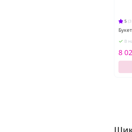
5
(3
Букет
В н
8 0
Шик