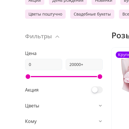
Акции
День рождения
Новинки
Бу
Цветы поштучно
Свадебные букеты
Вс
Роз
Фильтры
Цена
Круп
Акция
Цветы
Кому