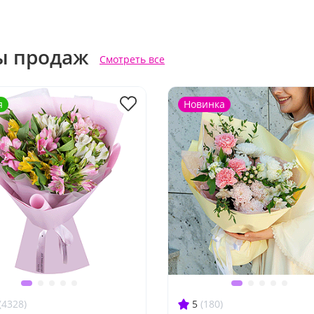
ы продаж
Смотреть все
я
Новинка
(4328)
5
(180)