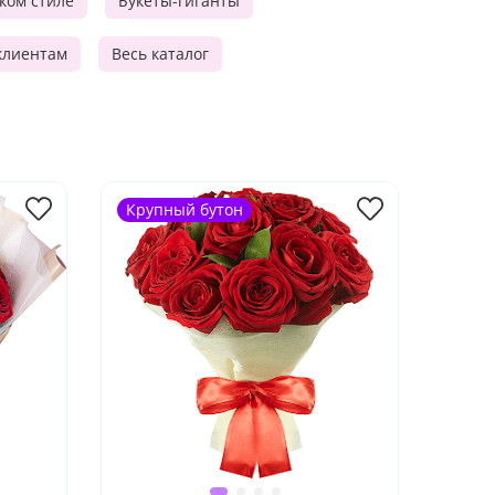
ском стиле
Букеты-гиганты
клиентам
Весь каталог
Крупный бутон