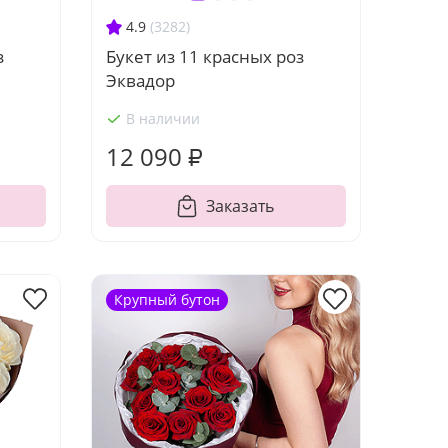
4.9
(3282)
з
Букет из 11 красных роз
Эквадор
В наличии
12 090 ₽
Заказать
Крупный бутон