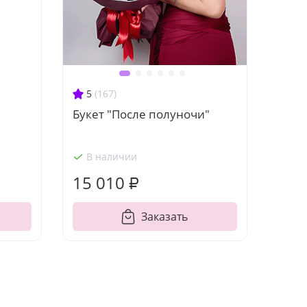
5
(167)
Букет "После полуночи"
В наличии
15 010 ₽
Заказать