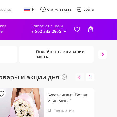
Статус заказа
Войти
ервисы
авки
Связаться с нами
е
8-800-333-0905
Онлайн отслеживание
Г
заказа
ц
овары и акции дня
Букет-гигант "Белая
медведица"
Бесплатно