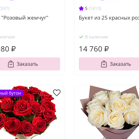
(597)
5
(1413)
 "Розовый жемчуг"
Букет из 25 красных ро
аличии
В наличии
980 ₽
14 760 ₽
Заказать
Заказать
ный бутон