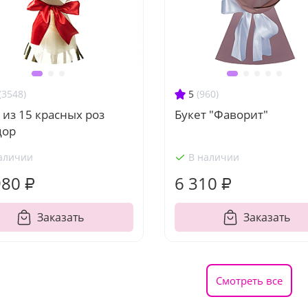
(3548)
5
(960)
 из 15 красных роз
Букет "Фаворит"
дор
аличии
В наличии
980 ₽
6 310 ₽
Заказать
Заказать
Смотреть все