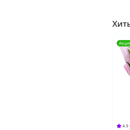
Хит
Акци
4.9