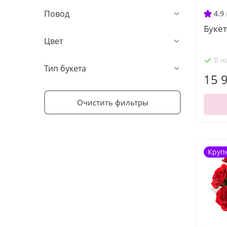
Повод
4.9
Букет
Цвет
В н
Тип букета
15 
Очистить фильтры
Круп