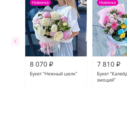
Новинка
Новинка
8 070
7 810
₽
₽
Букет "Нежный шелк"
Букет "Калей
эмоций"