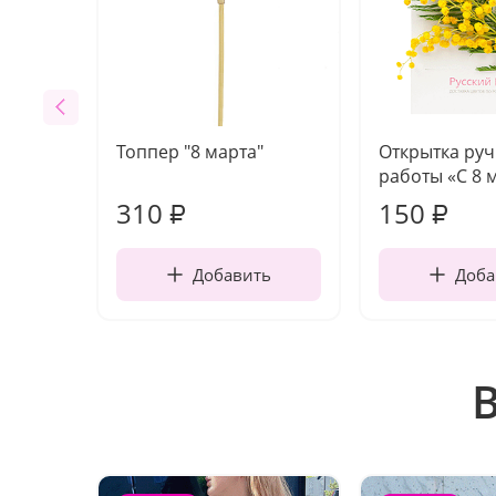
Топпер "8 марта"
Открытка ру
работы «С 8 
310
150
₽
₽
Добавить
Доба