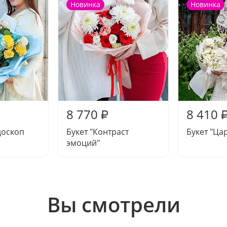
Новинка
Новинка
8 770
8 410
₽
доскоп
Букет "Контраст
Букет "Ца
эмоций"
Вы смотрели