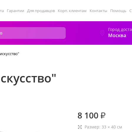
та
Гарантии
Для продавцов
Корп. клиентам
Контакты
Помощь
С
Город дост
Москва
искусство"
скусство"
8 100
₽
Размер:
33
×
40
см