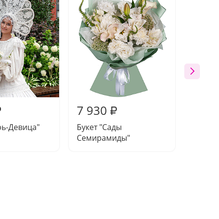
7 930
8 04
₽
₽
рь-Девица"
Букет "Сады
Букет
Семирамиды"
розово