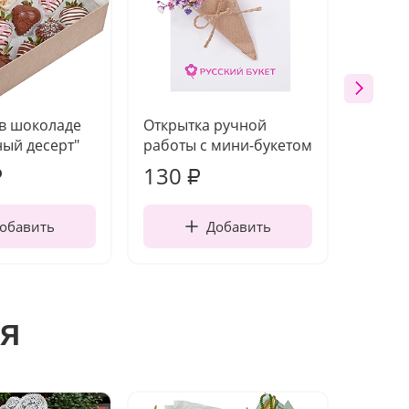
 в шоколаде
Открытка ручной
Ваза п
ый десерт"
работы с мини-букетом
130
1 10
₽
₽
обавить
Добавить
я