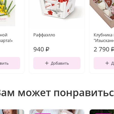
чной
Раффаэлло
Клубника
марта!»
"Изысканн
940
2 790
₽
вить
Добавить
Д
Вам может понравитьс