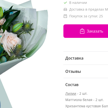
В наличии
Доставка в пределах М
Покупок за сутки:
25
Заказать
Доставка
Отзывы
Состав
Лилии
- 2 шт.
Маттиола белая - 2 шт.
Хризантема кустовая Бал