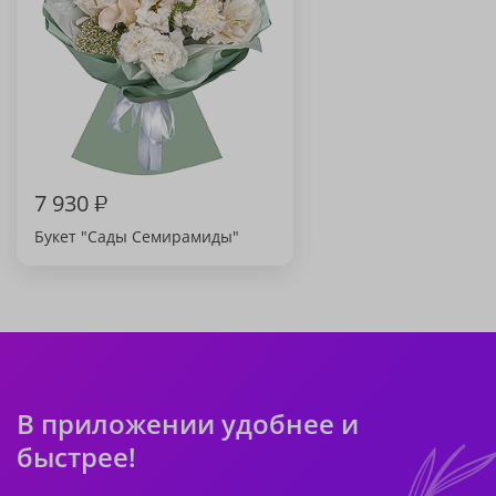
7 930
₽
Букет "Сады Семирамиды"
В приложении удобнее и
быстрее!