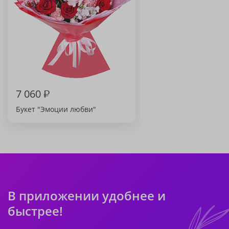
7 060
₽
Букет "Эмоции любви"
В приложении удобнее и
быстрее!