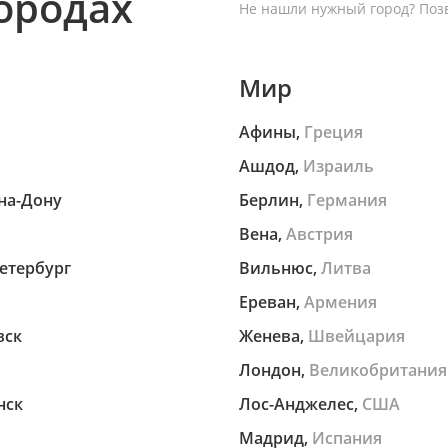
городах
Не нашли нужный город?
Позв
Мир
Афины,
Греция
Ашдод,
Израиль
на-Дону
Берлин,
Германия
Вена,
Австрия
етербург
Вильнюс,
Литва
Ереван,
Армения
вск
Женева,
Швейцария
Лондон,
Великобритания
нск
Лос-Анджелес,
США
Мадрид,
Испания