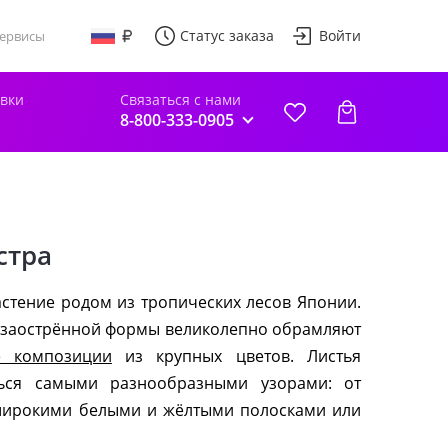
Статус заказа
Войти
ервисы
авки
Связаться с нами
8-800-333-0905
стра
стение родом из тропических лесов Японии.
я заострённой формы великолепно обрамляют
е композиции
из крупных цветов. Листья
ться самыми разнообразными узорами: от
широкими белыми и жёлтыми полосками или