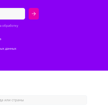
а обработку
а
ных данных
да или страны