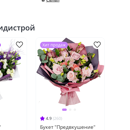
пидистрой
Хит продаж
4.9
(260)
"
Букет "Предвкушение"