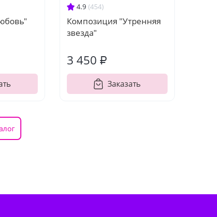
4.9
(454)
юбовь"
Композиция "Утренняя
звезда"
3 450 ₽
ать
Заказать
алог