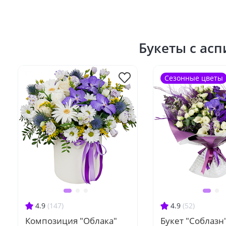
Букеты с ас
Сезонные цветы
4.9
(147)
4.9
(52)
Композиция "Облака"
Букет "Соблазн