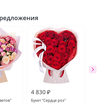
редложения
4 830 ₽
4 09
ветов"
Букет "Сердце роз"
Букет 