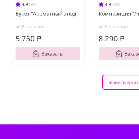
4.9
(94)
4.9
(91)
Букет "Ароматный этюд"
Композиция "Л
В наличии
В наличии
5 750 ₽
8 290 ₽
Заказать
Заказ
Перейти в кат