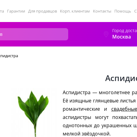
та
Гарантии
Для продавцов
Корп. клиентам
Контакты
Помощь
С
Город дост
Москва
спидистра
Аспиди
Аспидистра — многолетнее ра
Её изящные глянцевые листь
романтические и
свадебны
аспидистры могут похваста
однотонных до украшенных 
мелкой звёздочкой.