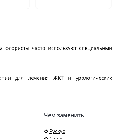
шт.)"
ка флористы часто используют специальный
апии для лечения ЖКТ и урологических
Чем заменить
✿
Рускус
✿
Салал