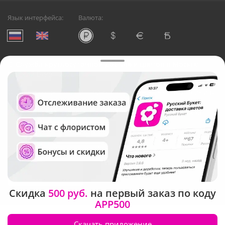
Язык интерфейса:
Валюта:
©
Служба круглосуточной доставки цветов в Москве
Русский Букет, 2026
Общество с ограниченной ответственностью «Технология»
ОГРН: 1195476081745, ИНН: 5410081997
Юридический адрес: г. Новосибирск, ул. Ипподромская,
д.42, оф. 3
Рейтинг Русского букета в г. Москва
Скидка
500 руб.
на первый заказ по коду
APP500
Скачать приложение