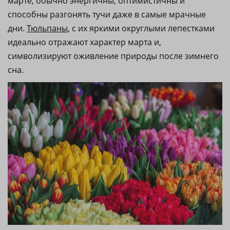
марте, обычно энергичны, оптимистичны и
способны разгонять тучи даже в самые мрачные
дни.
Тюльпаны
, с их яркими округлыми лепестками
идеально отражают характер марта и,
символизируют оживление природы после зимнего
сна.