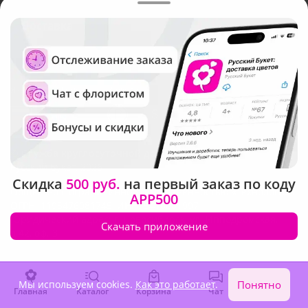
Доставка
Язык интерфейса:
Валюта:
©
Служба круглосуточной доставки цветов
Русский Букет, 2026
Скидка
500 руб.
на первый заказ по коду
Общество с ограниченной ответственностью «Технология»
APP500
ОГРН: 1195476081745, ИНН: 5410081997
Юридический адрес: г. Новосибирск, ул. Ипподромская,
Скачать приложение
д.42, оф. 3
Мы используем cookies.
Как это работает
.
Понятно
Главная
Каталог
Корзина
Чат
Войти