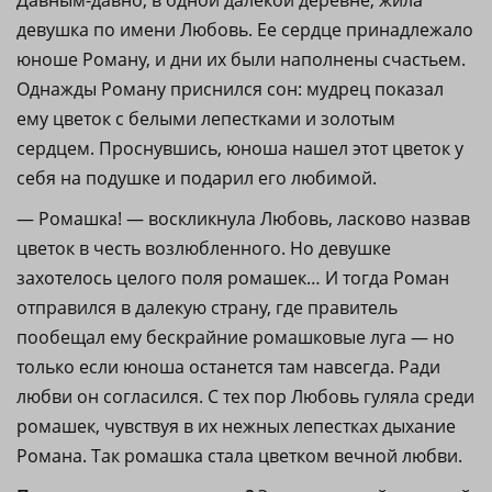
Давным-давно, в одной далекой деревне, жила
девушка по имени Любовь. Ее сердце принадлежало
юноше Роману, и дни их были наполнены счастьем.
Однажды Роману приснился сон: мудрец показал
ему цветок с белыми лепестками и золотым
сердцем. Проснувшись, юноша нашел этот цветок у
себя на подушке и подарил его любимой.
— Ромашка! — воскликнула Любовь, ласково назвав
цветок в честь возлюбленного. Но девушке
захотелось целого поля ромашек… И тогда Роман
отправился в далекую страну, где правитель
пообещал ему бескрайние ромашковые луга — но
только если юноша останется там навсегда. Ради
любви он согласился. С тех пор Любовь гуляла среди
ромашек, чувствуя в их нежных лепестках дыхание
Романа. Так ромашка стала цветком вечной любви.