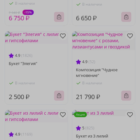
В наличии
В наличии
-15%
7 940 ₽
6 750 ₽
6 650 ₽
4.9
(1826)
4.9
(52)
Букет "Элегия"
Композиция "Чудное
мгновение"
В наличии
В наличии
2 500 ₽
21 790 ₽
Акция
5
(825)
4.9
(1169)
Букет из 3 лилий