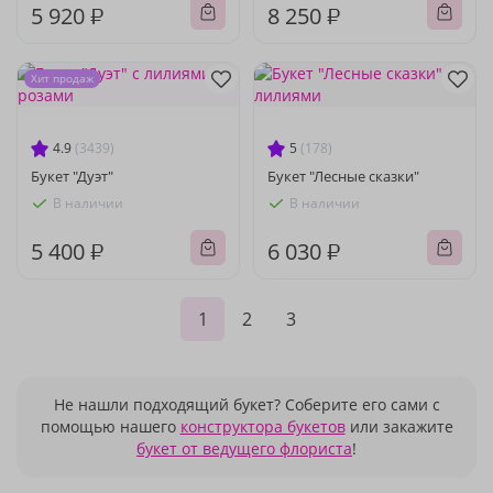
5 920 ₽
8 250 ₽
Хит продаж
4.9
(3439)
5
(178)
Букет "Дуэт"
Букет "Лесные сказки"
В наличии
В наличии
5 400 ₽
6 030 ₽
1
2
3
Не нашли подходящий букет? Соберите его сами с
помощью нашего
конструктора букетов
или закажите
букет от ведущего флориста
!