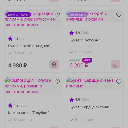
Крупный бутон
Хит продаж
4.9
(306)
4.8
(72)
Букет "Ноктюрн"
Букет "Яркий праздник"
В наличии
В наличии
-10%
6 890 ₽
4 980 ₽
6 200 ₽
4.9
(362)
4.9
(289)
Букет "Сердце океана"
Композиция "Голубки"
В наличии
В наличии