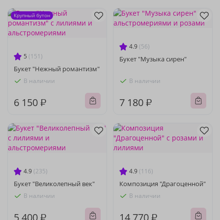
Крупный бутон
4.9
(56)
5
(151)
Букет "Музыка сирен"
Букет "Нежный романтизм"
В наличии
В наличии
6 150 ₽
7 180 ₽
4.9
(235)
4.9
(116)
Букет "Великолепный век"
Композиция "Драгоценной"
В наличии
В наличии
5 400 ₽
14 770 ₽