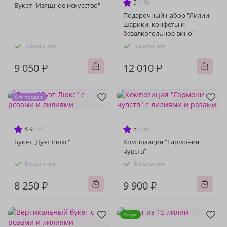
5
(19)
Букет "Изящное искусство"
Подарочный набор "Лилии,
шарики, конфеты и
безалкогольное вино"
В наличии
В наличии
9 050 ₽
12 010 ₽
Хит продаж
4.9
(86)
5
(56)
Букет "Дуэт Люкс"
Композиция "Гармония
чувств"
В наличии
В наличии
8 250 ₽
9 900 ₽
Акция