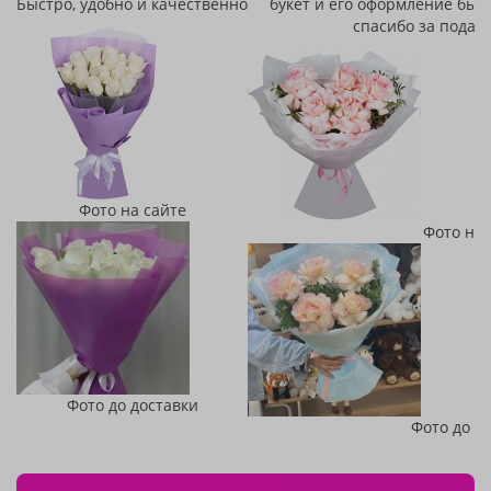
Быстро, удобно и качественно
букет и его оформление был
спасибо за подар
Фото на сайте
Фото на 
Фото до доставки
Фото до д