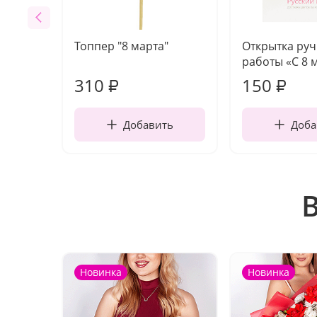
Топпер "8 марта"
Открытка ру
работы «С 8 
310
150
₽
₽
Добавить
Доба
Новинка
Новинка