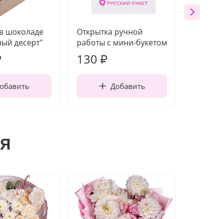
 в шоколаде
Открытка ручной
Ваза п
ый десерт"
работы с мини-букетом
130
1 10
₽
₽
обавить
Добавить
я