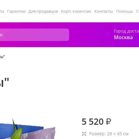
та
Гарантии
Для продавцов
Корп. клиентам
Контакты
Помощь
С
Город дост
Москва
ны"
ы"
5 520
₽
Размер:
28
×
45
см