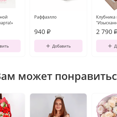
чной
Раффаэлло
Клубника
марта!»
"Изысканн
940
2 790
₽
вить
Добавить
Д
Вам может понравитьс