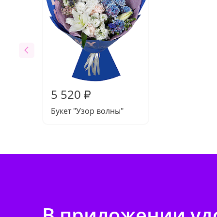
5 520
₽
Букет "Узор волны"
В приложении удо