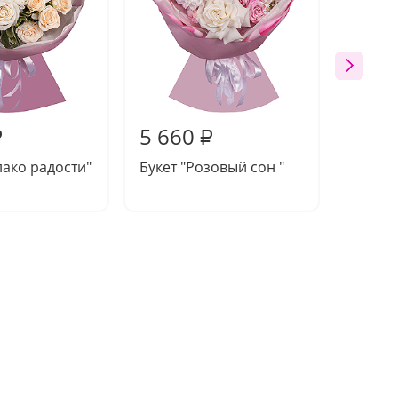
5 660
5 86
₽
₽
лако радости"
Букет "Розовый сон "
Букет 