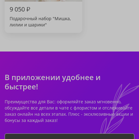
9 050
₽
Подарочный набор "Мишка,
лилии и шарики"
В приложении удобнее и
быстрее!
Преимущества для Вас: оформляйте заказ мгновенно,
обсуждайте все детали в чате с флористом и отслеживайте
заказ онлайн на всех этапах. Плюс - эксклюзивные акции и
бонусы за каждый заказ!