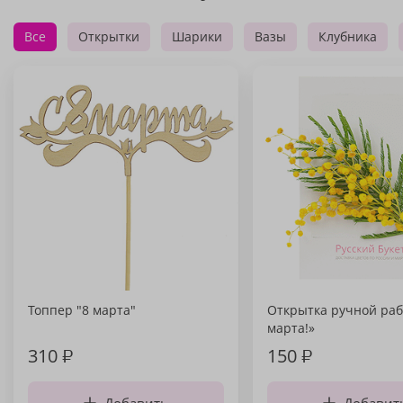
Все
Открытки
Шарики
Вазы
Клубника
Топпер "8 марта"
Открытка ручной раб
марта!»
310
₽
150
₽