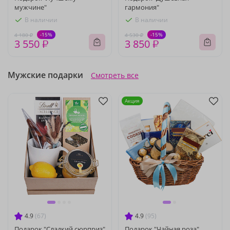
мужчине"
гармония"
В наличии
В наличии
-15%
-15%
4 180 ₽
4 530 ₽
3 550 ₽
3 850 ₽
Мужские подарки
Смотреть все
Акция
4.9
(67)
4.9
(95)
Подарок "Сладкий сюрприз"
Подарок "Чайная роза"