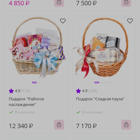
4 850 ₽
7 500 ₽
4.9
(174)
4.9
(324)
Подарок "Райское
Подарок "Сладкая пауза"
наслаждение"
В наличии
В наличии
12 340 ₽
7 170 ₽