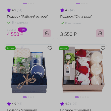
4.9
(61)
4.9
(46)
Подарок "Райский остров"
Подарок "Сила духа"
В наличии
В наличии
-15%
5 350 ₽
4 550 ₽
3 550 ₽
Акция
Акция
4.9
(43)
4.9
(102)
Подарок "Лучшему
Подарок "Душевная