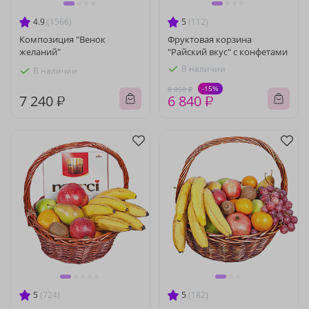
4.9
(1566)
5
(112)
Композиция "Венок
Фруктовая корзина
желаний"
"Райский вкус" с конфетами
В наличии
В наличии
-15%
8 050 ₽
7 240 ₽
6 840 ₽
5
(724)
5
(182)