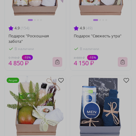
4.9
(154)
4.9
(49)
Подарок "Роскошная
Подарок "Свежесть утра"
забота"
В наличии
В наличии
-15%
-15%
5 710 ₽
4 880 ₽
4 850 ₽
4 150 ₽
Акция