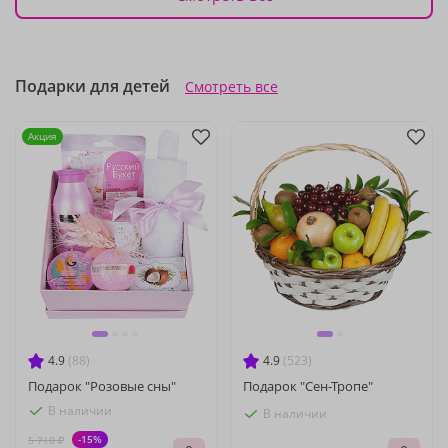
Подарки для детей
Смотреть все
Акция
4.9
(88)
4.9
(523)
Подарок "Розовые сны"
Подарок "Сен-Тропе"
В наличии
В наличии
-15%
5 710 ₽