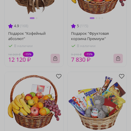
4.9
(168)
5
(115)
Подарок "Кофейный
Подарок "Фруктовая
абсолют"
корзина Премиум"
В наличии
В наличии
-15%
-15%
14 260 ₽
9 210 ₽
12 120 ₽
7 830 ₽