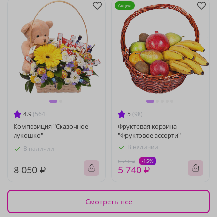
Акция
4.9
(564)
5
(98)
Композиция "Сказочное
Фруктовая корзина
лукошко"
"Фруктовое ассорти"
В наличии
В наличии
-15%
6 750 ₽
8 050 ₽
5 740 ₽
Смотреть все