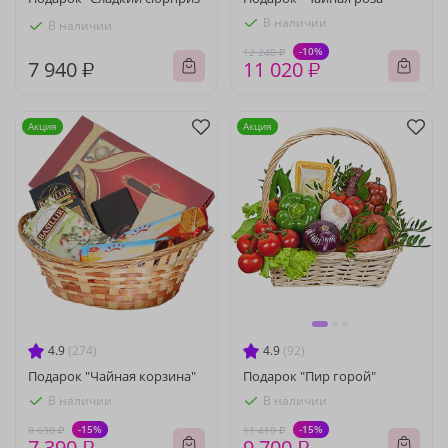
В наличии
В наличии
-10%
12 240 ₽
7 940 ₽
11 020 ₽
Акция
Акция
4.9
(274)
4.9
(92)
Подарок "Чайная корзина"
Подарок "Пир горой"
В наличии
В наличии
-15%
-15%
8 690 ₽
11 410 ₽
7 390 ₽
9 700 ₽