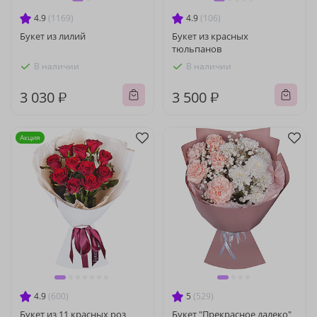
4.9
(1169)
4.9
(106)
Букет из лилий
Букет из красных
тюльпанов
В наличии
В наличии
3 030 ₽
3 500 ₽
Акция
4.9
(600)
5
(529)
Букет из 11 красных роз
Букет "Прекрасное далеко"