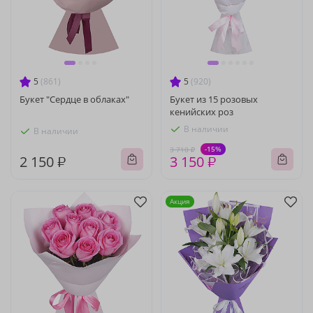
5
(861)
5
(920)
Букет "Сердце в облаках"
Букет из 15 розовых
кенийских роз
В наличии
В наличии
-15%
3 710 ₽
2 150 ₽
3 150 ₽
Акция