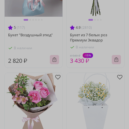
5
(117)
4.9
(2810)
Букет "Воздушный этюд"
Букет из 7 белых роз
Премиум Эквадор
В наличии
В наличии
-15%
4 040 ₽
2 820 ₽
3 430 ₽