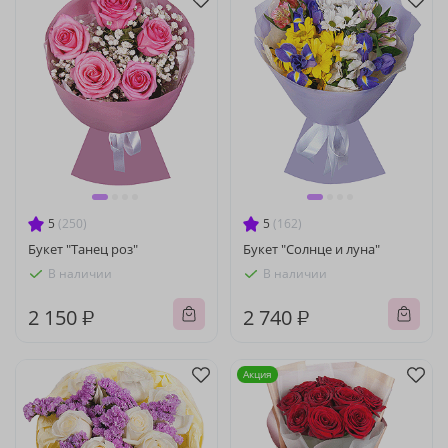
5
(250)
5
(162)
Букет "Танец роз"
Букет "Солнце и луна"
В наличии
В наличии
2 150 ₽
2 740 ₽
Акция