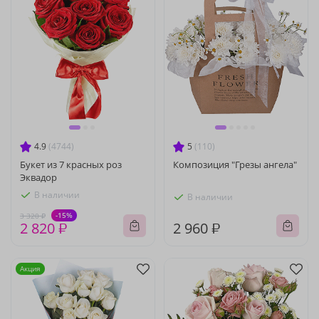
4.9
(4744)
5
(110)
Букет из 7 красных роз
Композиция "Грезы ангела"
Эквадор
В наличии
В наличии
-15%
3 320 ₽
2 820 ₽
2 960 ₽
Акция