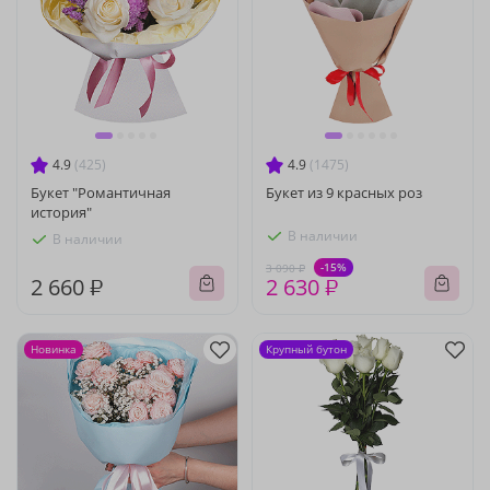
4.9
(425)
4.9
(1475)
Букет "Романтичная
Букет из 9 красных роз
история"
В наличии
В наличии
-15%
3 090 ₽
2 660 ₽
2 630 ₽
Новинка
Крупный бутон