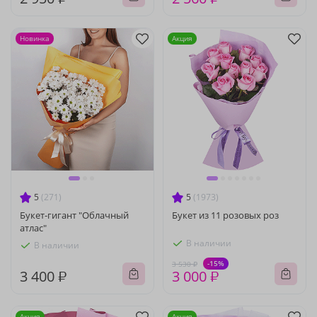
Новинка
Акция
5
(271)
5
(1973)
Букет-гигант "Облачный
Букет из 11 розовых роз
атлас"
В наличии
В наличии
-15%
3 530 ₽
3 400 ₽
3 000 ₽
Акция
Акция