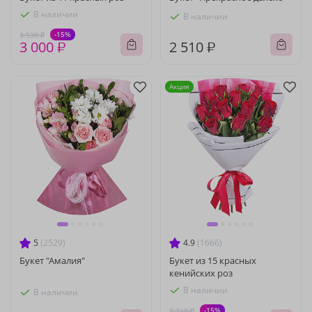
В наличии
В наличии
-15%
3 530 ₽
3 000 ₽
2 510 ₽
Акция
5
(2529)
4.9
(1666)
Букет "Амалия"
Букет из 15 красных
кенийских роз
В наличии
В наличии
-15%
3 710 ₽