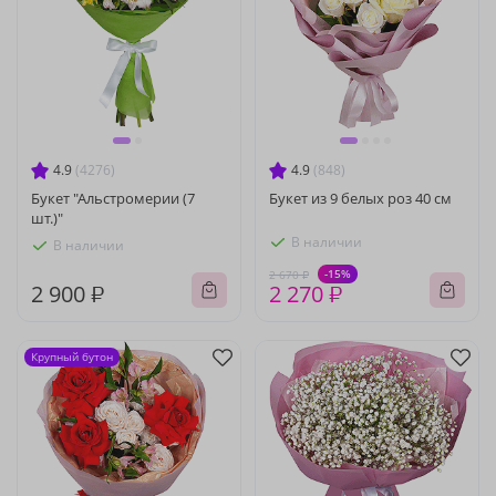
4.9
(4276)
4.9
(848)
Букет "Альстромерии (7
Букет из 9 белых роз 40 см
шт.)"
В наличии
В наличии
-15%
2 670 ₽
2 900 ₽
2 270 ₽
Крупный бутон