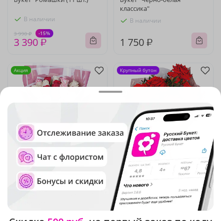
классика"
В наличии
В наличии
-15%
3 990 ₽
3 390 ₽
1 750 ₽
Акция
Крупный бутон
5
(442)
5
(367)
Букет из 15 разноцветных
Букет "Симфония чувств"
кенийских роз
В наличии
В наличии