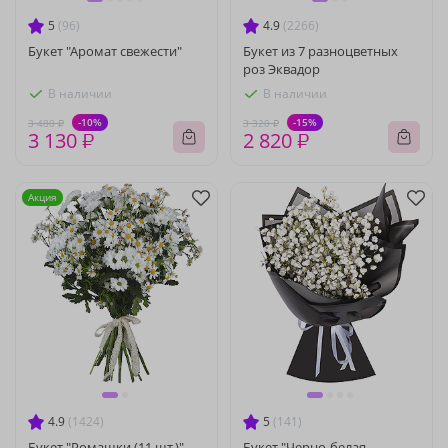
5
(96)
4.9
(2266)
Букет "Аромат свежести"
Букет из 7 разноцветных
роз Эквадор
В наличии
В наличии
-10%
-15%
3 480 ₽
3 320 ₽
3 130 ₽
2 820 ₽
Акция
4.9
(1424)
5
(141)
Букет "Ромашки (11 шт.)"
Букет "Черно-белая