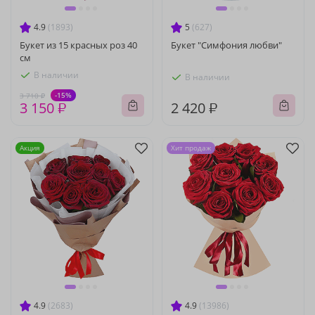
4.9
(1893)
5
(627)
Букет из 15 красных роз 40
Букет "Симфония любви"
см
В наличии
В наличии
-15%
3 710 ₽
3 150 ₽
2 420 ₽
Акция
Хит продаж
4.9
(2683)
4.9
(13986)