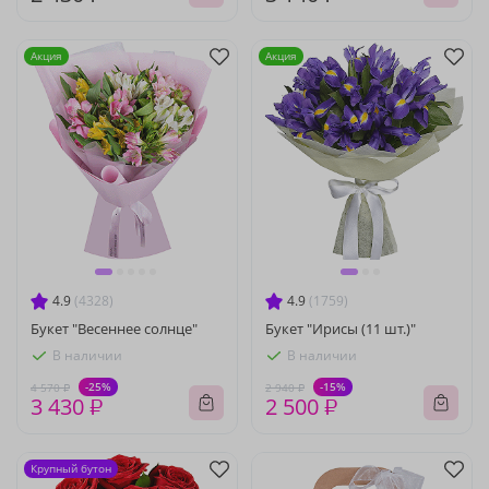
Акция
Акция
4.9
(4328)
4.9
(1759)
Букет "Весеннее солнце"
Букет "Ирисы (11 шт.)"
В наличии
В наличии
-25%
-15%
4 570 ₽
2 940 ₽
3 430 ₽
2 500 ₽
Крупный бутон