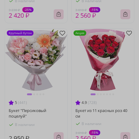
В наличии
В наличии
-25%
-15%
3 230 ₽
3 010 ₽
2 420 ₽
2 560 ₽
Крупный бутон
Акция
5
(441)
4.9
(728)
Букет "Персиковый
Букет из 11 красных роз 40
поцелуй"
см
В наличии
В наличии
-15%
3 010 ₽
2 950 ₽
2 560 ₽