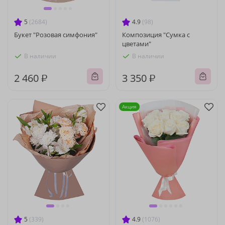
5
(2684)
4.9
(98)
Букет "Розовая симфония"
Композиция "Сумка с
цветами"
В наличии
В наличии
2 460 ₽
3 350 ₽
Акция
5
(339)
4.9
(1076)