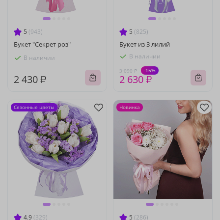
5
(943)
5
(825)
Букет "Секрет роз"
Букет из 3 лилий
В наличии
В наличии
-15%
3 090 ₽
2 430 ₽
2 630 ₽
Сезонные цветы
Новинка
4.9
(329)
5
(286)