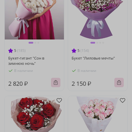
5
(185)
5
(154)
Букет-гигант "Сон в
Букет "Лиловые мечты"
зимнюю ночь"
В наличии
В наличии
2 820 ₽
2 150 ₽