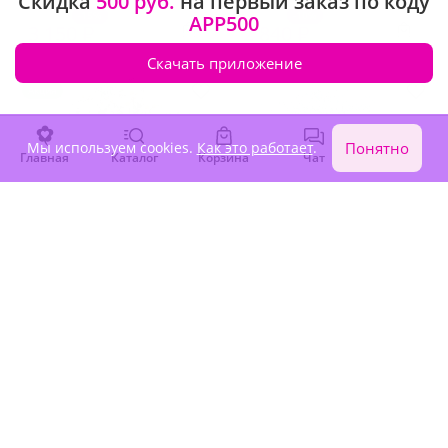
Скидка
500 руб.
на первый заказ по коду
-15%
-10%
3 710 ₽
3 160 ₽
APP500
3 150 ₽
2 840 ₽
Скачать приложение
Акция
Мы используем cookies.
Как это работает
.
Понятно
Главная
Каталог
Корзина
Чат
Войти
4.9
(2253)
4.9
(961)
Букет "Ромашки (7 шт.)"
Букет "Небо"
В наличии
В наличии
-15%
2 820 ₽
2 400 ₽
3 360 ₽