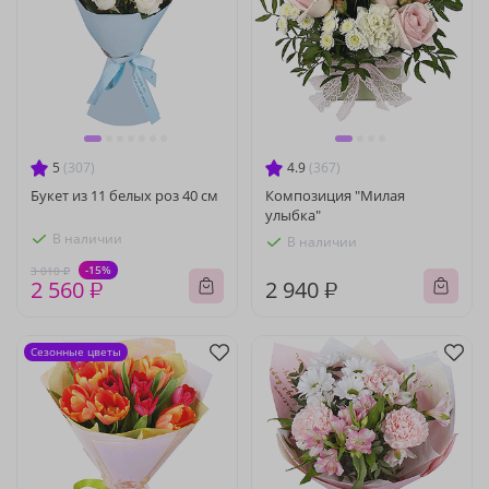
5
(307)
4.9
(367)
Букет из 11 белых роз 40 см
Композиция "Милая
улыбка"
В наличии
В наличии
-15%
3 010 ₽
2 560 ₽
2 940 ₽
Сезонные цветы