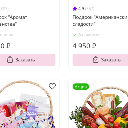
(327)
4.9
(367)
рок "Аромат
Подарок "Американски
енства"
сладости"
аличии
В наличии
50 ₽
4 950 ₽
Заказать
Заказать
Акция