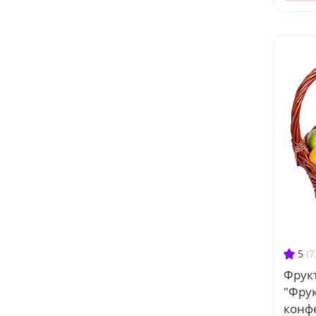
5
(7
Фрук
"Фрук
конф