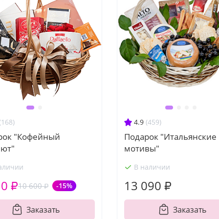
(168)
4.9
(459)
рок "Кофейный
Подарок "Итальянские
лют"
мотивы"
аличии
В наличии
10 ₽
13 090 ₽
10 600 ₽
-15%
Заказать
Заказать