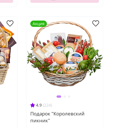
Акция
4.9
(224)
Подарок "Королевский
пикник"