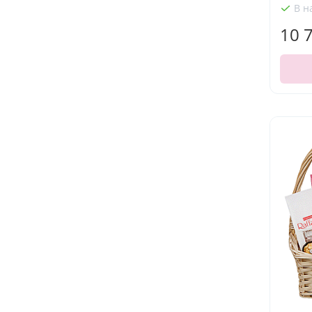
В н
10 