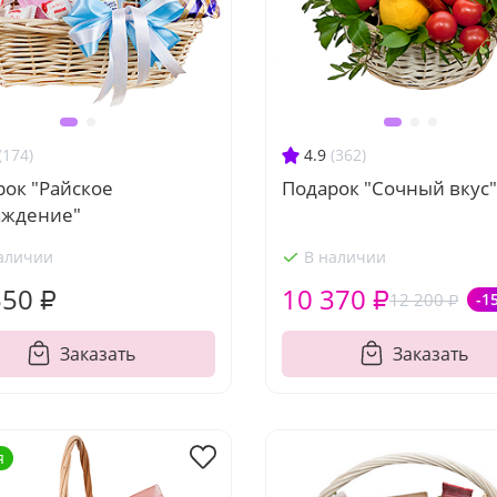
(174)
4.9
(362)
рок "Райское
Подарок "Сочный вкус"
аждение"
аличии
В наличии
550 ₽
10 370 ₽
12 200 ₽
-1
Заказать
Заказать
я