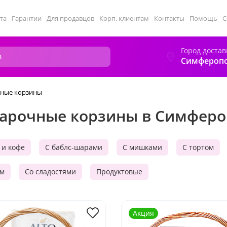
та
Гарантии
Для продавцов
Корп. клиентам
Контакты
Помощь
С
Город достав
Симфероп
ные корзины
арочные корзины в Симферо
 и кофе
С баблс-шарами
С мишками
С тортом
ом
Со сладостями
Продуктовые
Акция