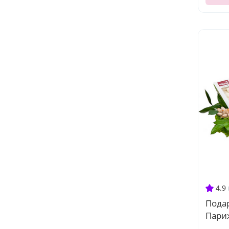
4.9
Пода
Пари