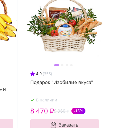
4.9
(355)
Подарок "Изобилие вкуса"
ами
В наличии
8 470 ₽
9 960 ₽
-15%
Заказать