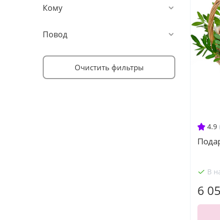
Кому
Повод
Очистить фильтры
4.9
Подар
В н
6 0