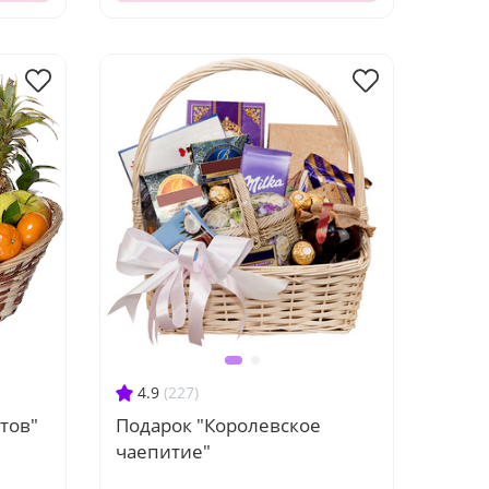
4.9
(227)
тов"
Подарок "Королевское
чаепитие"