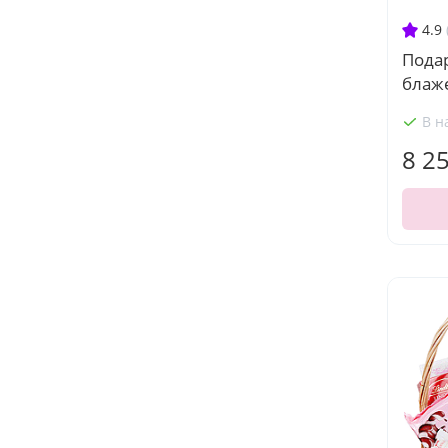
4.9
Пода
блаж
В н
8 2