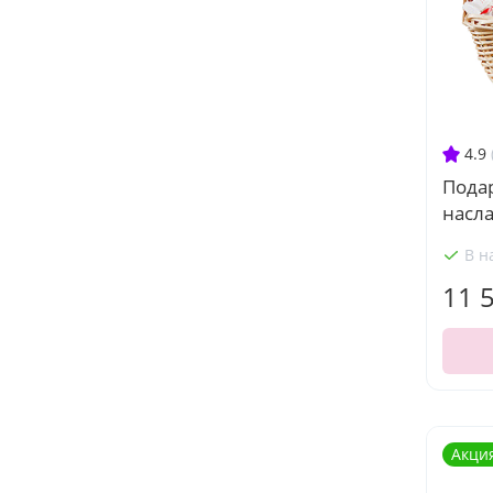
4.9
Пода
насл
В н
11 
Акци