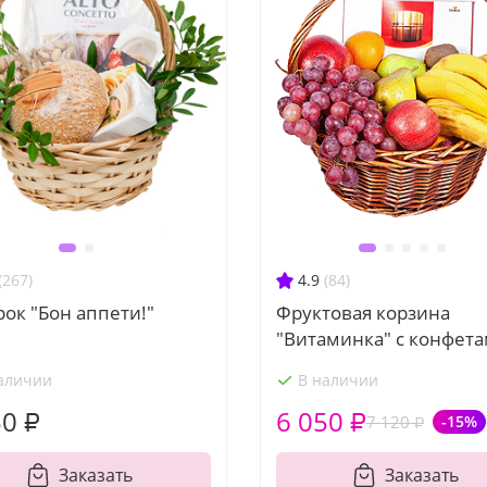
(267)
4.9
(84)
ок "Бон аппети!"
Фруктовая корзина
"Витаминка" с конфет
аличии
В наличии
50 ₽
6 050 ₽
7 120 ₽
-15%
Заказать
Заказать