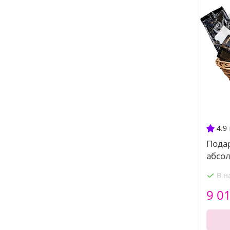
4.9
Пода
абсо
В н
9 0