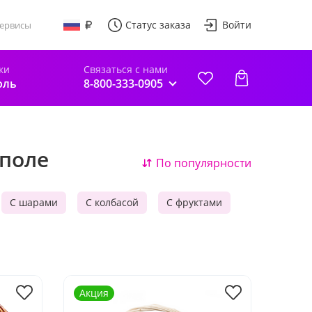
Статус заказа
Войти
ервисы
ки
Связаться с нами
оль
8-800-333-0905
поле
По популярности
С шарами
С колбасой
С фруктами
Акция