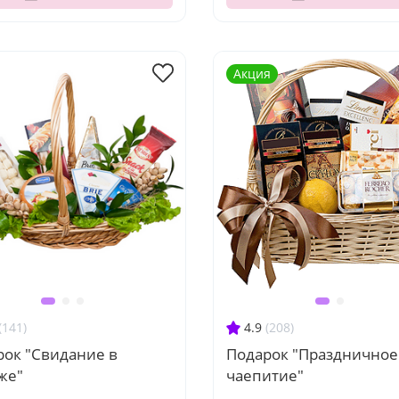
Акция
(141)
4.9
(208)
рок "Свидание в
Подарок "Праздничное
же"
чаепитие"