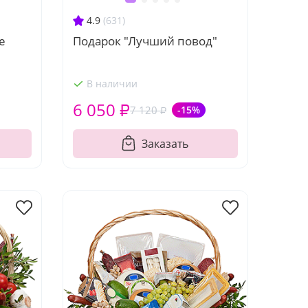
4.9
(631)
е
Подарок "Лучший повод"
В наличии
6 050 ₽
7 120 ₽
-15%
Заказать