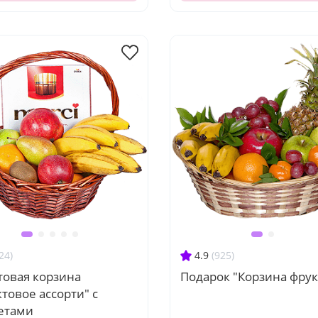
24)
4.9
(925)
товая корзина
Подарок "Корзина фрук
товое ассорти" с
етами