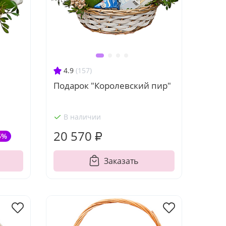
4.9
(157)
Подарок "Королевский пир"
В наличии
20 570 ₽
5%
Заказать