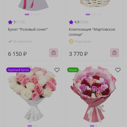
5
(116)
4.9
(564)
Букет "Розовый сонет"
Композиция "Мартовское
солнце"
В наличии
Под заказ
6 150 ₽
3 770 ₽
Крупный бутон
Акция