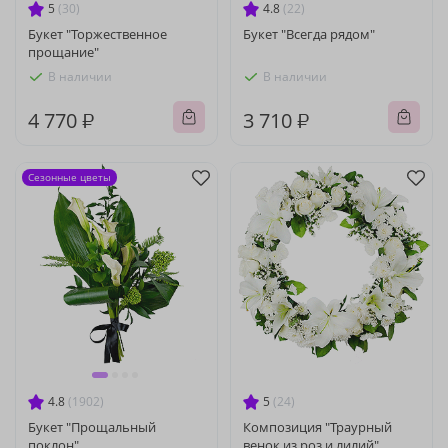
5
(30)
4.8
(22)
Букет "Торжественное
Букет "Всегда рядом"
прощание"
В наличии
В наличии
4 770 ₽
3 710 ₽
Сезонные цветы
4.8
(1902)
5
(24)
Букет "Прощальный
Композиция "Траурный
поклон"
венок из роз и лилий"