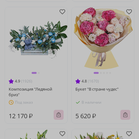
4.9
(1926)
4.8
(1670)
Композиция "Ледяной
Букет "В стране чудес"
бриз"
Под заказ
В наличии
12 170 ₽
5 620 ₽