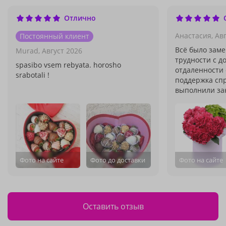
Отлично
Анастасия,
Авг
Постоянный клиент
Всё было зам
Murad,
Август 2026
трудности с д
spasibo vsem rebyata. horosho
отдаленности 
srabotali !
поддержка спр
выполнили зак
Фото на сайте
Фото до доставки
Фото на сайте
Оставить отзыв