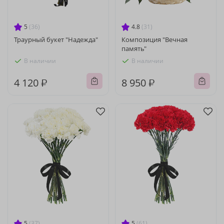
5
(36)
4.8
(31)
Траурный букет "Надежда"
Композиция "Вечная
память"
В наличии
В наличии
4 120 ₽
8 950 ₽
5
(37)
5
(61)