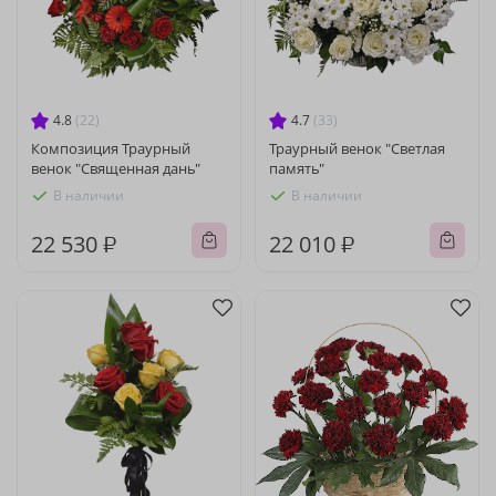
4.8
(22)
4.7
(33)
Композиция Траурный
Траурный венок "Светлая
венок "Священная дань"
память"
В наличии
В наличии
22 530 ₽
22 010 ₽