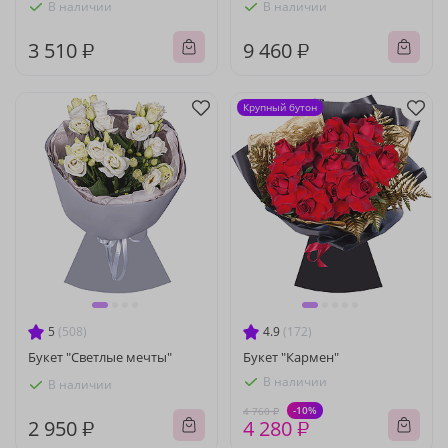
В наличии
В наличии
3 510 ₽
9 460 ₽
Крупный бутон
5
(508)
4.9
(172)
Букет "Светлые мечты"
Букет "Кармен"
В наличии
В наличии
-10%
4 760 ₽
2 950 ₽
4 280 ₽