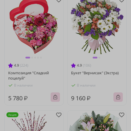
4.9
(224)
4.9
(106)
Композиция "Сладкий
Букет "Вернисаж" (Экстра)
поцелуй"
В наличии
В наличии
5 780 ₽
9 160 ₽
Акция