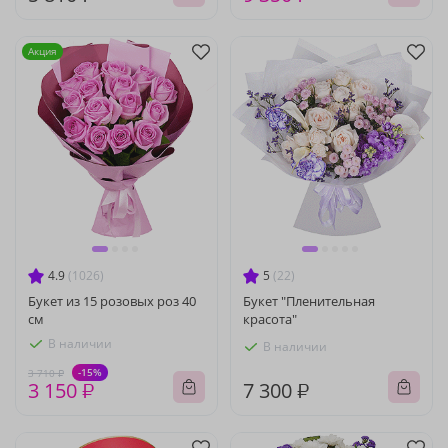
Акция
4.9
(1026)
5
(22)
Букет из 15 розовых роз 40
Букет "Пленительная
см
красота"
В наличии
В наличии
-15%
3 710 ₽
3 150 ₽
7 300 ₽