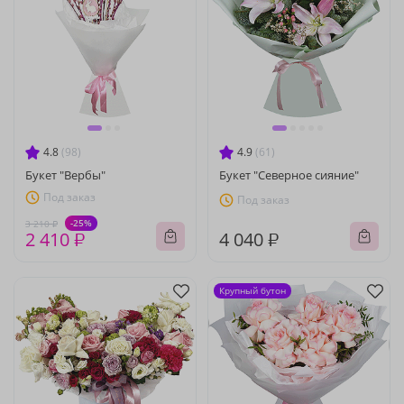
4.8
(98)
4.9
(61)
Букет "Вербы"
Букет "Северное сияние"
Под заказ
Под заказ
-25%
3 210 ₽
2 410 ₽
4 040 ₽
Крупный бутон