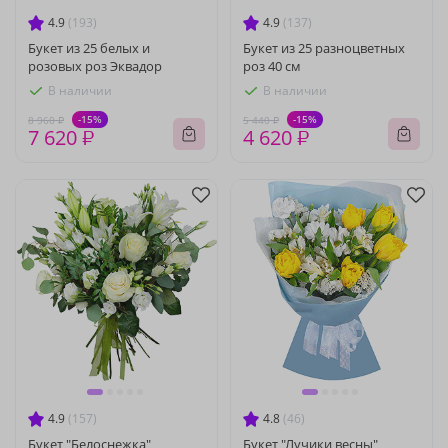
4.9
(193)
4.9
(137)
Букет из 25 белых и
Букет из 25 разноцветных
розовых роз Эквадор
роз 40 см
В наличии
В наличии
-15%
-15%
8 960 ₽
5 440 ₽
7 620 ₽
4 620 ₽
4.9
(157)
4.8
(46)
Букет "Белоснежка"
Букет "Лучики весны"