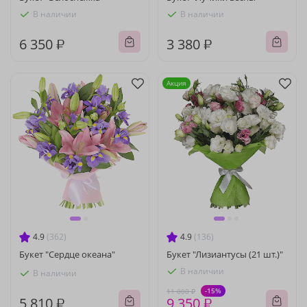
В наличии
В наличии
6 350 ₽
3 380 ₽
Акция
4.9
(362)
4.9
(136)
Букет "Сердце океана"
Букет "Лизиантусы (21 шт.)"
В наличии
В наличии
-15%
11 000 ₽
5 810 ₽
9 350 ₽