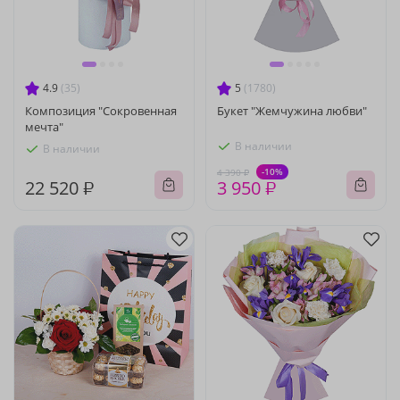
4.9
(35)
5
(1780)
Композиция "Сокровенная
Букет "Жемчужина любви"
мечта"
В наличии
В наличии
-10%
4 390 ₽
22 520 ₽
3 950 ₽