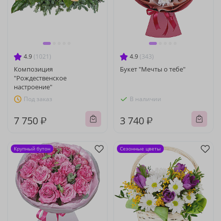
4.9
(1021)
4.9
(343)
Композиция
Букет "Мечты о тебе"
"Рождественское
настроение"
Под заказ
В наличии
7 750 ₽
3 740 ₽
Крупный бутон
Сезонные цветы