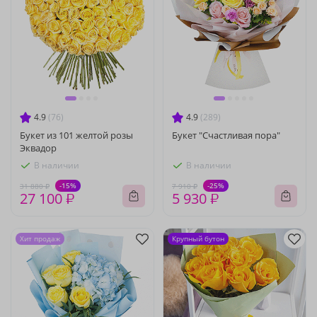
4.9
(76)
4.9
(289)
Букет из 101 желтой розы
Букет "Счастливая пора"
Эквадор
В наличии
В наличии
-15%
-25%
31 880 ₽
7 910 ₽
27 100 ₽
5 930 ₽
Хит продаж
Крупный бутон