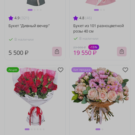
4.9
(321)
4.8
(46)
Букет "Дивный вечер"
Букет из 101 разноцветной
розы 40 см
В наличии
В наличии
-15%
23 000 ₽
5 500 ₽
19 550 ₽
Акция
Хит продаж