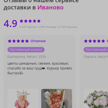
доставки в
Иваново
4.9
5 041 Оценок
3 800 Отзывов
41 820 Заказов
Отлично
Постоянный клиент
Постоянный 
Екатерина,
Август 2026
Лариса,
Авгус
цветы шикарные, свежие, красивые,
спасибо за ваш труд❤️. Курьер привёз
быстро👍