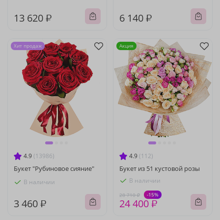
13 620 ₽
6 140 ₽
Хит продаж
Акция
4.9
(13986)
4.9
(112)
Букет "Рубиновое сияние"
Букет из 51 кустовой розы
В наличии
В наличии
-15%
28 710 ₽
3 460 ₽
24 400 ₽