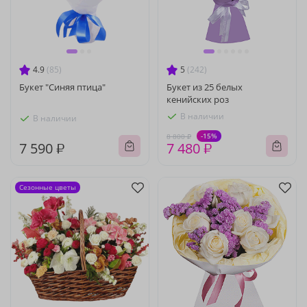
4.9
(85)
5
(242)
Букет "Синяя птица"
Букет из 25 белых
кенийских роз
В наличии
В наличии
-15%
8 800 ₽
7 590 ₽
7 480 ₽
Сезонные цветы