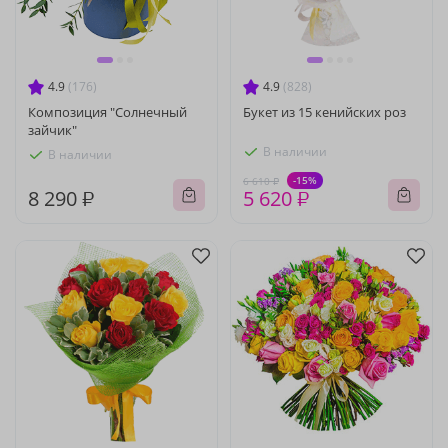
4.9
(176)
4.9
(828)
Композиция "Солнечный
Букет из 15 кенийских роз
зайчик"
В наличии
В наличии
-15%
6 610 ₽
8 290 ₽
5 620 ₽