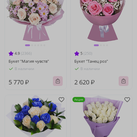
4.9
(2366)
5
(250)
Букет "Магия чувств"
Букет "Танец роз"
В наличии
В наличии
5 770 ₽
2 620 ₽
Акция