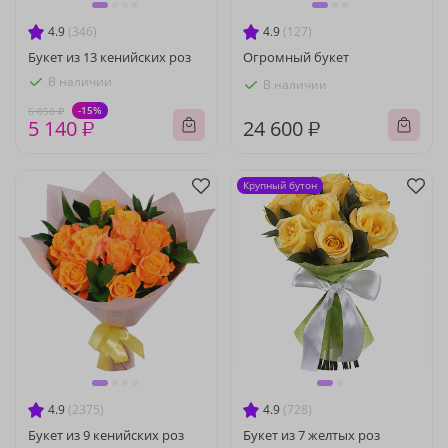
4.9
(346)
4.9
(127)
Букет из 13 кенийских роз
Огромный букет
В наличии
В наличии
-15%
6 050 ₽
5 140 ₽
24 600 ₽
Крупный бутон
4.9
(2375)
4.9
(728)
Букет из 9 кенийских роз
Букет из 7 желтых роз