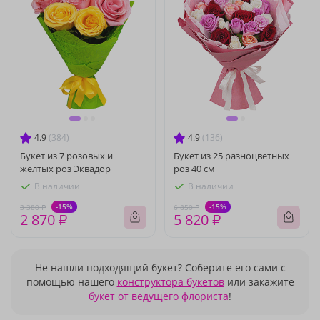
4.9
(384)
4.9
(136)
Букет из 7 розовых и
Букет из 25 разноцветных
желтых роз Эквадор
роз 40 см
В наличии
В наличии
-15%
-15%
3 380 ₽
6 850 ₽
2 870 ₽
5 820 ₽
Не нашли подходящий букет? Соберите его сами с
помощью нашего
конструктора букетов
или закажите
букет от ведущего флориста
!