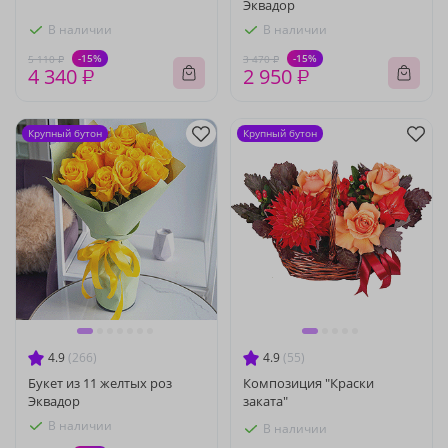
Эквадор
В наличии
В наличии
-15%
-15%
5 110 ₽
3 470 ₽
4 340 ₽
2 950 ₽
Крупный бутон
Крупный бутон
4.9
(266)
4.9
(55)
Букет из 11 желтых роз
Композиция "Краски
Эквадор
заката"
В наличии
В наличии