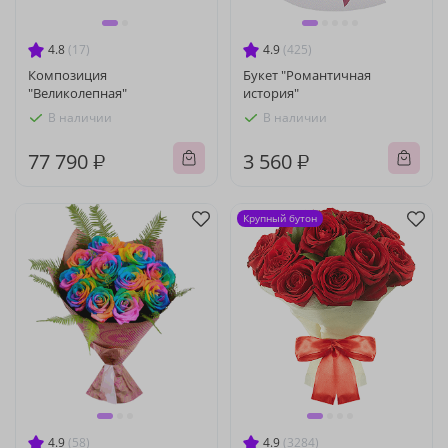
4.8
(17)
4.9
(425)
Композиция
Букет "Романтичная
"Великолепная"
история"
В наличии
В наличии
77 790 ₽
3 560 ₽
Крупный бутон
4.9
(58)
4.9
(3284)