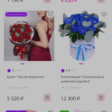
7 190 ₽
4 830 ₽
Крупный бутон
5
(167)
4.9
(57)
Букет "После полуночи"
Композиция "Синие розы в
шляпной коробке"
В наличии
В наличии
5 520 ₽
12 300 ₽