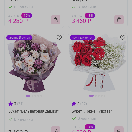
В наличии
В наличии
-10%
-15%
4 760 ₽
4 070 ₽
4 280 ₽
3 460 ₽
Крупный бутон
Крупный бутон
5
(71)
5
(57)
Букет "Вельветовая дымка"
Букет "Яркие чувства"
В наличии
В наличии
-10%
5 370 ₽