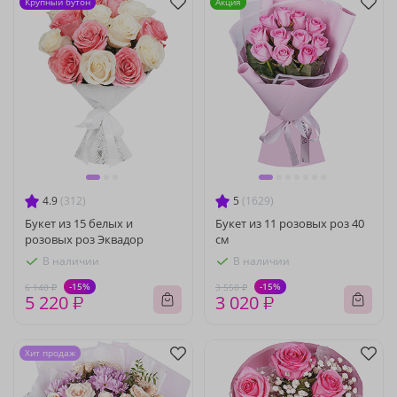
Крупный бутон
Акция
4.9
(312)
5
(1629)
Букет из 15 белых и
Букет из 11 розовых роз 40
розовых роз Эквадор
см
В наличии
В наличии
-15%
-15%
6 140 ₽
3 550 ₽
5 220 ₽
3 020 ₽
Хит продаж