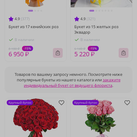
4.9
(377)
4.9
(321)
Букет из 17 кенийских роз
Букет из 15 желтых роз
Эквадор
В наличии
В наличии
-15%
-15%
8 180 ₽
6 140 ₽
6 950 ₽
5 220 ₽
Товаров по вашему запросу немного. Посмотрите ниже
популярные букеты из нашего каталога или
закажите
индивидуальный букет от ведущего флориста
.
Крупный бутон
Крупный бутон