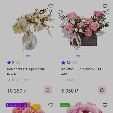
5
(22)
4.9
(33)
Композиция "Кремовая
Композиция "Сказочный
вуаль"
дар"
В наличии
В наличии
10 350 ₽
6 950 ₽
Крупный бутон
Акция