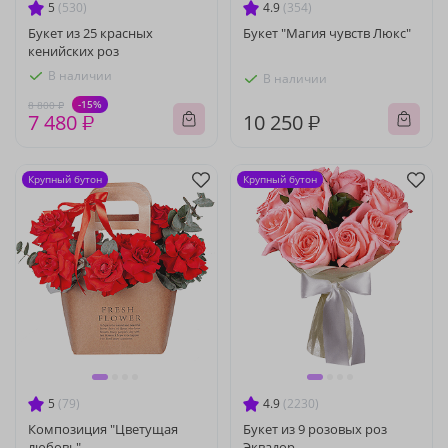
5
(530)
4.9
(354)
Букет из 25 красных
Букет "Магия чувств Люкс"
кенийских роз
В наличии
В наличии
-15%
8 800 ₽
7 480 ₽
10 250 ₽
Крупный бутон
Крупный бутон
5
(79)
4.9
(2230)
Композиция "Цветущая
Букет из 9 розовых роз
любовь"
Эквадор