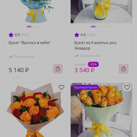
4.9
(463)
4.9
(246)
Букет "Высоко в небе"
Букет из 9 желтых роз
Эквадор
В наличии
В наличии
-15%
4 160 ₽
5 140 ₽
3 540 ₽
Крупный бутон