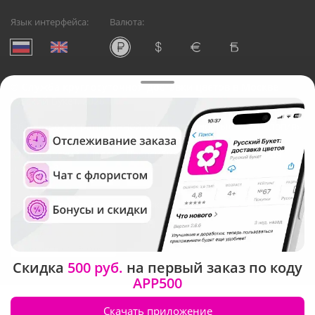
Язык интерфейса:
Валюта:
©
Служба круглосуточной доставки цветов в Москве
Русский Букет, 2026
Общество с ограниченной ответственностью «Технология»
ОГРН: 1195476081745, ИНН: 5410081997
Юридический адрес: г. Новосибирск, ул. Ипподромская,
д.42, оф. 3
Рейтинг Русского букета в г. Москва
Скидка
500 руб.
на первый заказ по коду
APP500
Скачать приложение