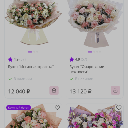
4.9
(57)
4.9
(57)
Букет "Истинная красота"
Букет "Очарование
нежности"
В наличии
В наличии
12 040 ₽
13 120 ₽
Крупный бутон