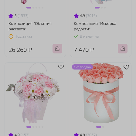
5
(1533)
4.9
(3016)
Композиция "Объятия
Композиция "Искорка
рассвета"
радости"
Под заказ
В наличии
26 260 ₽
7 470 ₽
Хит продаж
4.9
(153)
4.9
(3057)