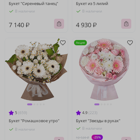
Букет "Сиреневый танец"
Букет из 5 лилий
В наличии
В наличии
7 140 ₽
4 930 ₽
Акция
5
(659)
4.9
(223)
Букет "Ромашковое утро"
Букет "Звезды в руках"
В наличии
В наличии
-25%
12 520 ₽