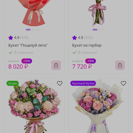
4.9
(678)
4.9
(592)
Букет "Поцелуй лета"
Букет из гербер
В наличии
В наличии
-10%
-10%
8 910 ₽
8 580 ₽
8 020 ₽
7 720 ₽
Акция
Крупный бутон