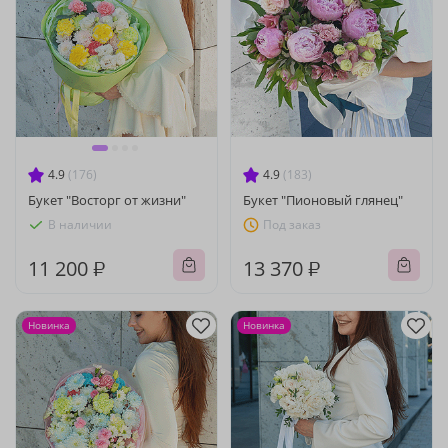
4.9
(176)
4.9
(183)
Букет "Восторг от жизни"
Букет "Пионовый глянец"
В наличии
Под заказ
11 200 ₽
13 370 ₽
Новинка
Новинка