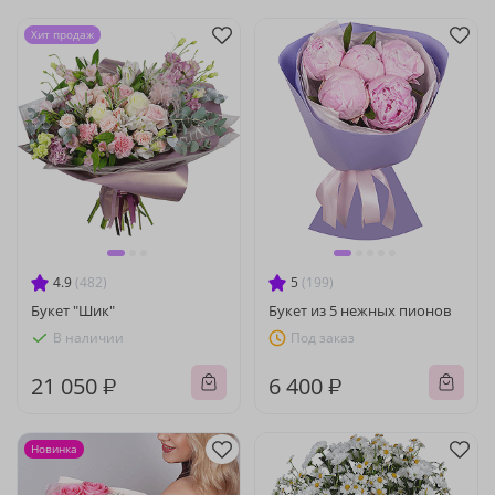
Хит продаж
4.9
(482)
5
(199)
Букет "Шик"
Букет из 5 нежных пионов
В наличии
Под заказ
21 050 ₽
6 400 ₽
Новинка