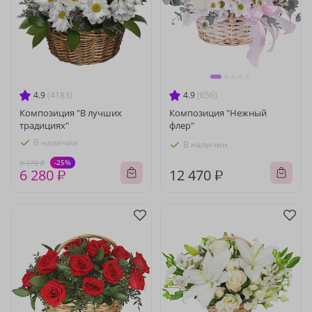
4.9
(4183)
4.9
(656)
Композиция "В лучших
Композиция "Нежный
традициях"
флер"
В наличии
В наличии
-25%
8 370 ₽
6 280 ₽
12 470 ₽