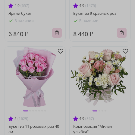
4.9
(657)
4.9
(1475)
Яркий букет
Букет из 9 красных роз
В наличии
В наличии
6 840 ₽
8 440 ₽
5
(1629)
4.9
(367)
Букет из 11 розовых роз 40
Композиция "Милая
см
улыбка"