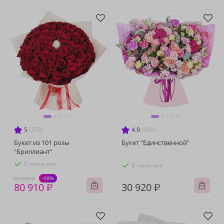
5
(273)
4.9
(326)
Букет из 101 розы
Букет "Единственной"
"Бриллиант"
В наличии
В наличии
-10%
89 680 ₽
80 910 ₽
30 920 ₽