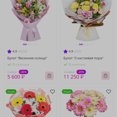
4.9
(4328)
4.9
(289)
Букет "Весеннее солнце"
Букет "Счастливая пора"
В наличии
В наличии
-25%
-25%
7 470 ₽
15 000 ₽
5 600 ₽
11 250 ₽
Акция
Акция