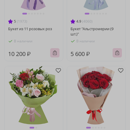
5
(1973)
4.9
(4060)
Букет из 11 розовых роз
Букет "Альстромерии (9
шт.)"
В наличии
В наличии
10 200 ₽
5 600 ₽