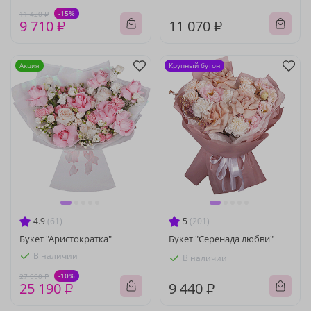
-15%
11 420 ₽
9 710 ₽
11 070 ₽
Акция
Крупный бутон
4.9
(61)
5
(201)
Букет "Аристократка"
Букет "Серенада любви"
В наличии
В наличии
-10%
27 990 ₽
25 190 ₽
9 440 ₽