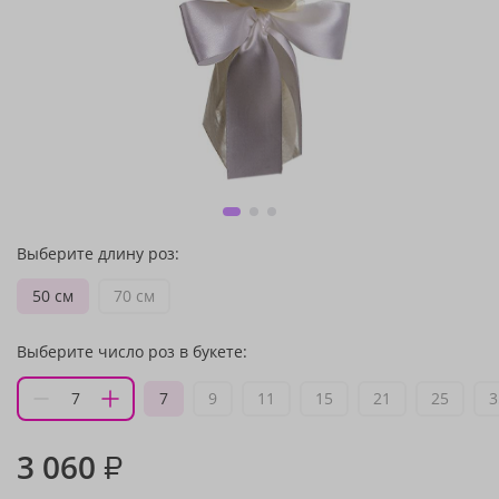
Выберите длину роз:
50 см
70 см
Выберите число роз в букете:
7
9
11
15
21
25
3
3 060
₽