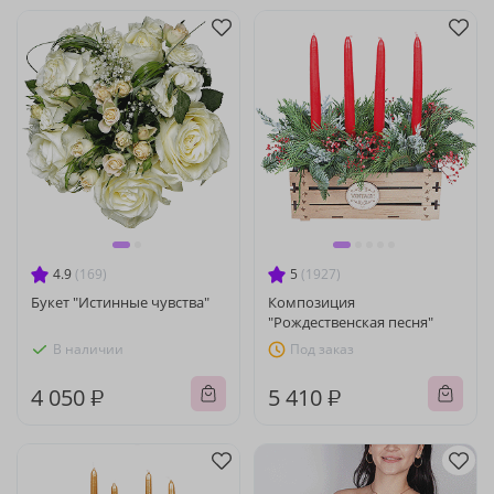
4.9
(169)
5
(1927)
Букет "Истинные чувства"
Композиция
"Рождественская песня"
В наличии
Под заказ
4 050 ₽
5 410 ₽