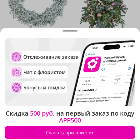
4.7
(1915)
5
(51)
Композиция "Снежинка"
Композиция "Украшение
торжества"
Под заказ
Под заказ
3 550 ₽
7 810 ₽
Скидка
500 руб.
на первый заказ по коду
APP500
Скачать приложение