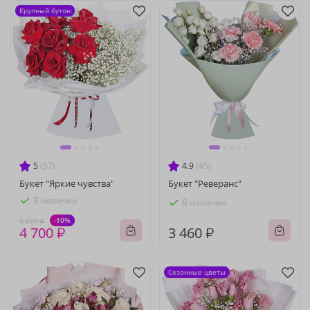
Крупный бутон
5
(57)
4.9
(45)
Букет "Яркие чувства"
Букет "Реверанс"
В наличии
В наличии
-10%
5 220 ₽
4 700 ₽
3 460 ₽
Сезонные цветы