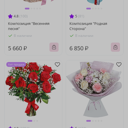
4.8
(100)
5
(81)
Композиция "Весенняя
Композиция "Родная
песня"
Сторона"
В наличии
В наличии
5 660 ₽
6 850 ₽
Хит продаж