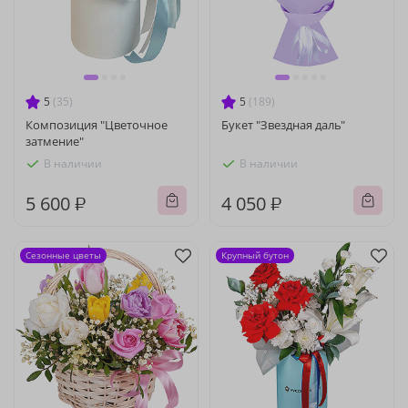
5
(35)
5
(189)
Композиция "Цветочное
Букет "Звездная даль"
затмение"
В наличии
В наличии
5 600 ₽
4 050 ₽
Сезонные цветы
Крупный бутон