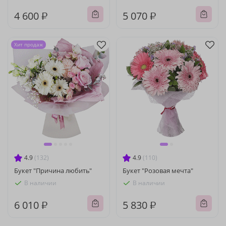
4 600 ₽
5 070 ₽
Хит продаж
4.9
(132)
4.9
(110)
Букет "Причина любить"
Букет "Розовая мечта"
В наличии
В наличии
6 010 ₽
5 830 ₽