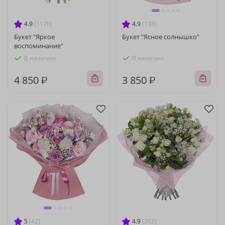
4.9
(1170)
4.9
(138)
Букет "Яркое
Букет "Ясное солнышко"
воспоминание"
В наличии
В наличии
4 850 ₽
3 850 ₽
5
(42)
4.9
(302)