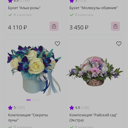
4.9
(2794)
5
(123)
Букет "Алые розы"
Букет "Молекулы обаяния"
В наличии
В наличии
4 110 ₽
3 450 ₽
5
(185)
4.9
(140)
Композиция "Секреты
Композиция "Райский сад"
луны"
(Экстра)
В наличии
В наличии