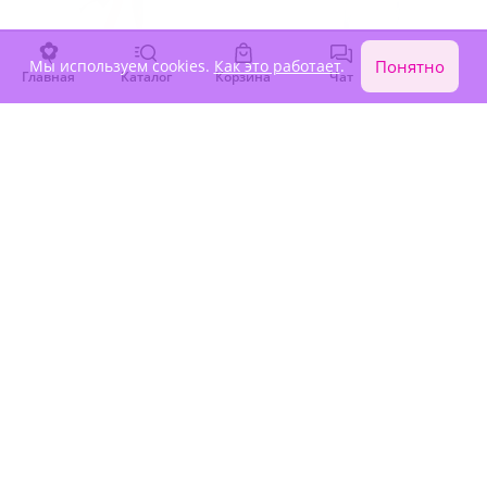
Мы используем cookies.
Как это работает
.
Понятно
Главная
Каталог
Корзина
Чат
Войти
4.9
(42)
5
(32)
Букет "Праздничное
Букет "Морозные узоры"
веселье"
Под заказ
Под заказ
5 520 ₽
5 980 ₽