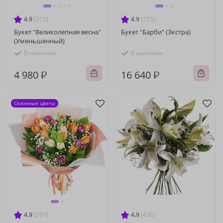
4.9
(215)
4.9
(105)
Букет "Великолепная весна"
Букет "Барби" (Экстра)
(Уменьшенный)
В наличии
В наличии
4 980 ₽
16 640 ₽
Сезонные цветы
4.9
(291)
4.9
(436)