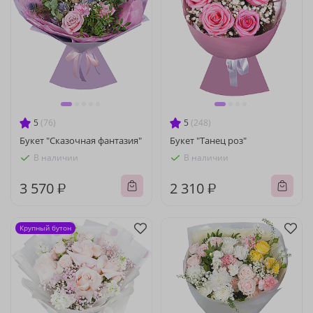
5
(76)
5
(248)
Букет "Сказочная фантазия"
Букет "Танец роз"
В наличии
В наличии
3 570 ₽
2 310 ₽
Крупный бутон