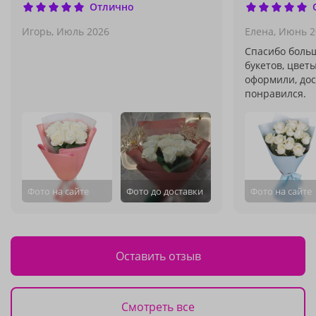
Отлично
Игорь,
Июль 2026
Елена,
Июнь 2
Спасибо боль
букетов, цвет
оформили, дос
понравился.
Фото на сайте
Фото до доставки
Фото на сайте
Оставить отзыв
Смотреть все