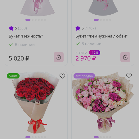
5
(380)
5
(1767)
Букет "Нежность"
Букет "Жемчужина любви"
В наличии
В наличии
-12%
3 370 ₽
5 020 ₽
2 970 ₽
Акция
Хит продаж