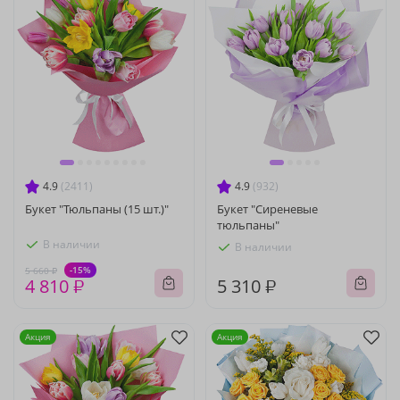
4.9
(2411)
4.9
(932)
Букет "Тюльпаны (15 шт.)"
Букет "Сиреневые
тюльпаны"
В наличии
В наличии
-15%
5 660 ₽
4 810 ₽
5 310 ₽
Акция
Акция