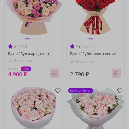
5
(1333)
4.9
(13984)
Букет "Бульвар цветов"
Букет "Рубиновое сияние"
В наличии
В наличии
-13%
5 640 ₽
4 900 ₽
2 790 ₽
Крупный бутон