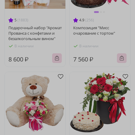
5
(1883)
4.9
(256)
Подарочный набор "Аромат
Композиция "Мисс
Прованса с конфетами и
очарование с тортом"
безалкогольным вином"
В наличии
В наличии
8 600 ₽
7 560 ₽