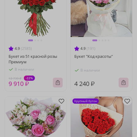
4.9
(2585)
4.9
(191)
Букет из 51 красной розы
Букет "Код красоты"
Премиум
В наличии
В наличии
-22%
12 730 ₽
9 910 ₽
4 240 ₽
Крупный бутон