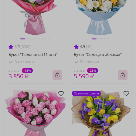
4.9
(3380)
4.9
(42)
Букет "Тюльпаны (11 шт.)"
Букет "Солнце в облаках"
В наличии
В наличии
-15%
-25%
4 530 ₽
7 450 ₽
3 850 ₽
5 590 ₽
Сезонные цветы