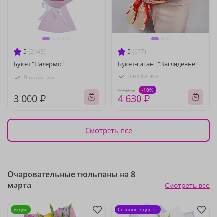
5
(2143)
5
(677)
Букет "Палермо"
Букет-гигант "Загляденье"
В наличии
В наличии
-10%
5 140 ₽
3 000 ₽
4 630 ₽
Смотреть все
Очаровательные тюльпаны на 8
марта
Смотреть все
Акция
Сезонные цветы