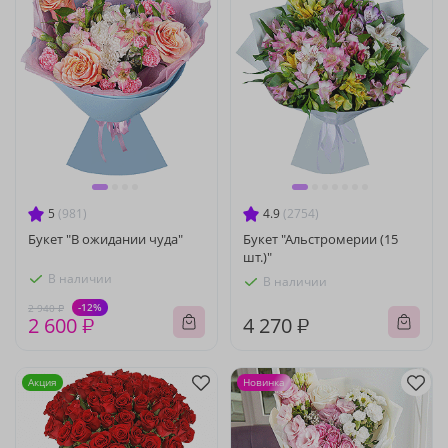
5
(981)
4.9
(2754)
Букет "В ожидании чуда"
Букет "Альстромерии (15
шт.)"
В наличии
В наличии
-12%
2 940 ₽
2 600 ₽
4 270 ₽
Акция
Новинка