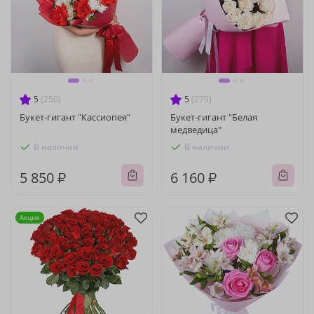
5
(250)
5
(279)
Букет-гигант "Кассиопея"
Букет-гигант "Белая
медведица"
В наличии
В наличии
5 850 ₽
6 160 ₽
Акция