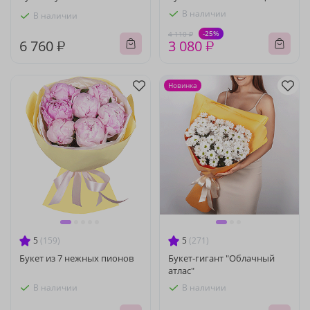
В наличии
В наличии
-25%
4 110 ₽
6 760 ₽
3 080 ₽
Новинка
5
(159)
5
(271)
Букет из 7 нежных пионов
Букет-гигант "Облачный
атлас"
В наличии
В наличии