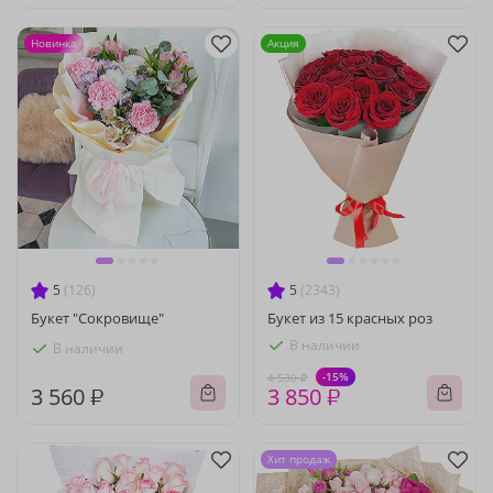
Новинка
Акция
5
(126)
5
(2343)
Букет "Сокровище"
Букет из 15 красных роз
В наличии
В наличии
-15%
4 530 ₽
3 560 ₽
3 850 ₽
Хит продаж