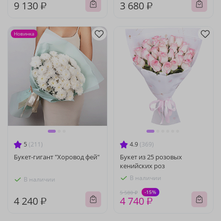
9 130 ₽
3 680 ₽
Новинка
5
(211)
4.9
(369)
Букет-гигант "Хоровод фей"
Букет из 25 розовых
кенийских роз
В наличии
В наличии
-15%
5 580 ₽
4 240 ₽
4 740 ₽