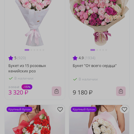
5
(920)
4.9
(1934)
Букет из 15 розовых
Букет "От всего сердца"
кенийских роз
В наличии
В наличии
-15%
3 910 ₽
3 320 ₽
9 180 ₽
Крупный бутон
Крупный бутон