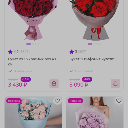
4.9
(1893)
5
(367)
Букет из 15 красных роз 40
Букет "Симфония чувств"
см
В наличии
В наличии
-15%
-10%
4 040 ₽
3 430 ₽
3 430 ₽
3 090 ₽
Новинка
Новинка