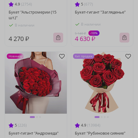
4.9
(2754)
5
(677)
Букет "Альстромерии (15
Букет-гигант "Загляденье"
шт.)"
В наличии
В наличии
-10%
5 140 ₽
4 270 ₽
4 630 ₽
Новинка
Хит продаж
5
(226)
4.9
(13984)
Букет-гигант "Андромеда"
Букет "Рубиновое сияние"