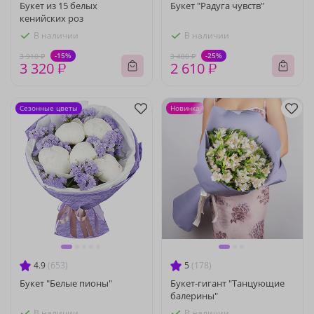
Букет из 15 белых
Букет "Радуга чувств"
кенийских роз
В наличии
В наличии
-15%
-25%
3 910 ₽
3 480 ₽
3 320 ₽
2 610 ₽
Сезонные цветы
Новинка
4.9
(653)
5
(178)
Букет "Белые пионы"
Букет-гигант "Танцующие
балерины"
В наличии
В наличии