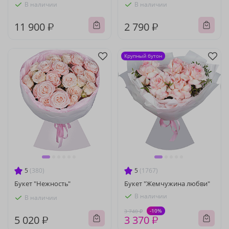
В наличии
В наличии
11 900 ₽
2 790 ₽
Крупный бутон
5
(380)
5
(1767)
Букет "Нежность"
Букет "Жемчужина любви"
В наличии
В наличии
-10%
3 740 ₽
5 020 ₽
3 370 ₽