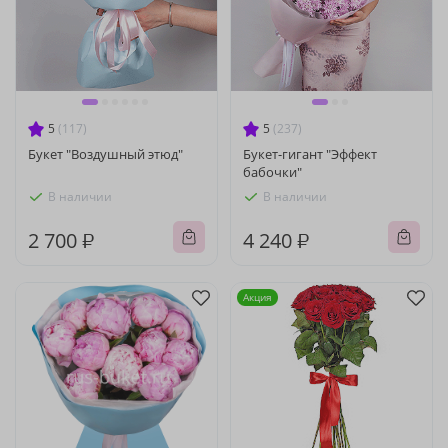
5
(117)
5
(237)
Букет "Воздушный этюд"
Букет-гигант "Эффект
бабочки"
В наличии
В наличии
2 700 ₽
4 240 ₽
Акция