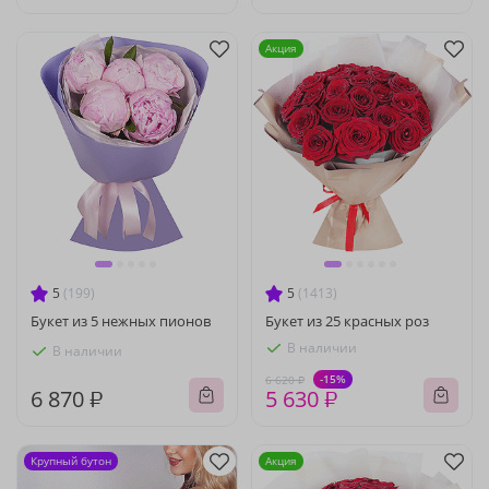
Акция
5
(199)
5
(1413)
Букет из 5 нежных пионов
Букет из 25 красных роз
В наличии
В наличии
-15%
6 620 ₽
6 870 ₽
5 630 ₽
Крупный бутон
Акция