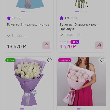
5
(122)
4.9
(2161)
Букет из 11 нежных пионов
Букет из 15 красных роз
Премиум
В наличии
В наличии
-15%
5 320 ₽
13 670 ₽
4 520 ₽
Акция
Новинка