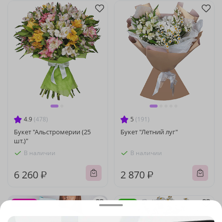
4.9
(478)
5
(191)
Букет "Альстромерии (25
Букет "Летний луг"
шт.)"
В наличии
В наличии
6 260 ₽
2 870 ₽
Новинка
Акция