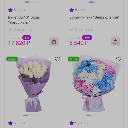
5
(273)
5
(196)
Букет из 101 розы
Букет-гигант "Великолепие"
"Бриллиант"
В наличии
В наличии
-9%
-10%
19 590 ₽
9 490 ₽
17 820 ₽
8 540 ₽
Акция
Акция
5
(662)
5
(2639)