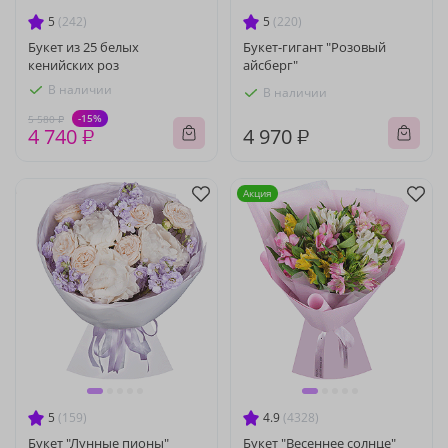
5
(242)
5
(220)
Букет из 25 белых
Букет-гигант "Розовый
кенийских роз
айсберг"
В наличии
В наличии
-15%
5 580 ₽
4 740 ₽
4 970 ₽
Акция
5
(159)
4.9
(4328)
Букет "Лунные пионы"
Букет "Весеннее солнце"