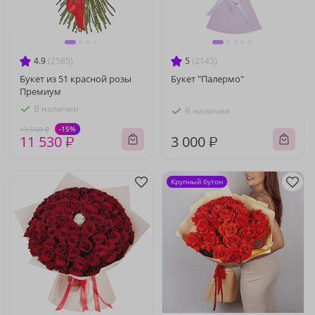
4.9
(2585)
5
(2143)
Букет из 51 красной розы
Букет "Палермо"
Премиум
В наличии
В наличии
-15%
13 560 ₽
11 530 ₽
3 000 ₽
Крупный бутон