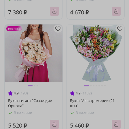
7 380 ₽
4 670 ₽
Новинка
4.9
(193)
4.9
(1132)
Букет-гигант "Созвездие
Букет "Альстромерии (21
Ориона"
шт.)"
В наличии
В наличии
5 520 ₽
5 460 ₽