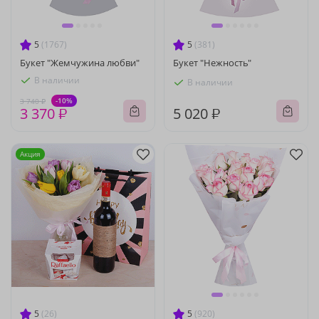
5
(1767)
5
(381)
Букет "Жемчужина любви"
Букет "Нежность"
В наличии
В наличии
-10%
3 740 ₽
3 370 ₽
5 020 ₽
Акция
5
(26)
5
(920)