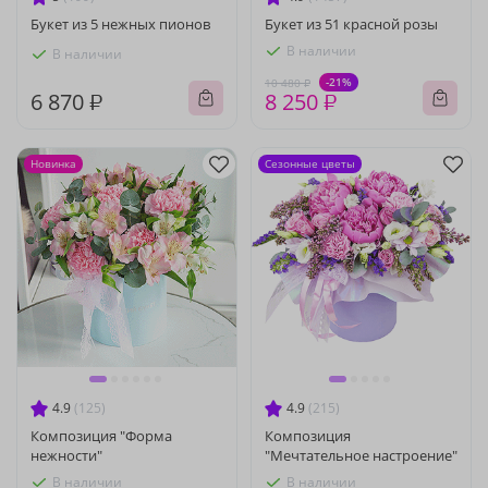
Букет из 5 нежных пионов
Букет из 51 красной розы
В наличии
В наличии
-21%
10 480 ₽
6 870 ₽
8 250 ₽
Новинка
Сезонные цветы
4.9
(125)
4.9
(215)
Композиция "Форма
Композиция
нежности"
"Мечтательное настроение"
В наличии
В наличии