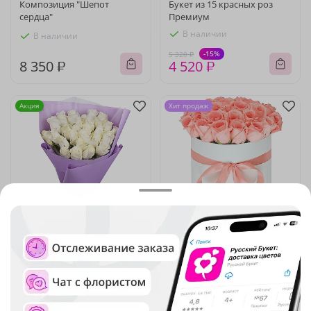
Композиция "Шепот
Букет из 15 красных роз
сердца"
Премиум
В наличии
В наличии
-15%
5 320 ₽
8 350 ₽
4 520 ₽
Акция
Хит продаж
5
(242)
4.9
(3057)
Букет из 25 белых
Композиция "Восторг"
кенийских роз
В наличии
В наличии