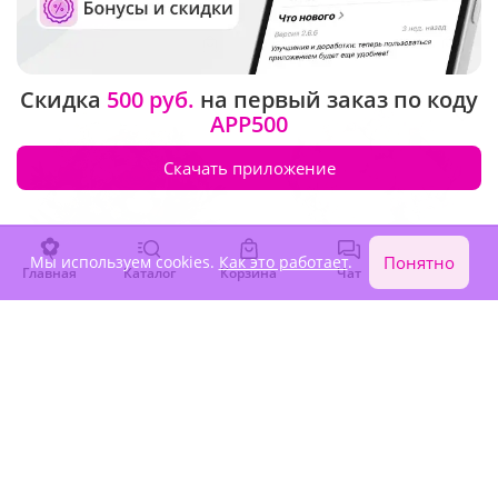
-15%
5 580 ₽
4 740 ₽
6 380 ₽
Скидка
500 руб.
на первый заказ по коду
APP500
Скачать приложение
Мы используем cookies.
Как это работает
.
Понятно
Главная
Каталог
Корзина
Чат
Войти
5
(200)
5
(159)
Композиция "Гамма
Букет "Лунные пионы"
сезона"
В наличии
В наличии
5 470 ₽
6 760 ₽