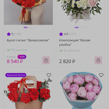
5
(196)
4.9
(367)
Букет-гигант "Великолепие"
Композиция "Милая
улыбка"
В наличии
В наличии
-10%
9 490 ₽
8 540 ₽
2 820 ₽
Крупный бутон