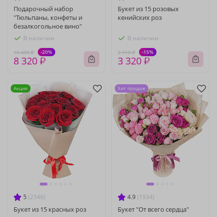
Подарочный набор
Букет из 15 розовых
"Тюльпаны, конфеты и
кенийских роз
безалкогольное вино"
В наличии
В наличии
-20%
-15%
10 400 ₽
3 910 ₽
8 320 ₽
3 320 ₽
Акция
Хит продаж
5
(2346)
4.9
(1934)
Букет из 15 красных роз
Букет "От всего сердца"