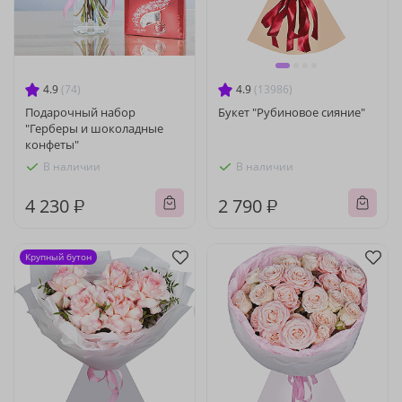
4.9
(74)
4.9
(13986)
Подарочный набор
Букет "Рубиновое сияние"
"Герберы и шоколадные
конфеты"
В наличии
В наличии
4 230 ₽
2 790 ₽
Крупный бутон