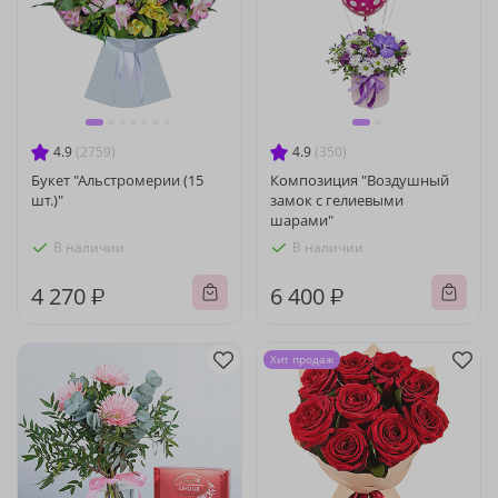
4.9
(2759)
4.9
(350)
Букет "Альстромерии (15
Композиция "Воздушный
шт.)"
замок с гелиевыми
шарами"
В наличии
В наличии
4 270 ₽
6 400 ₽
Хит продаж