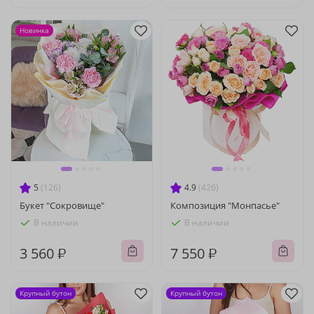
Новинка
5
(126)
4.9
(426)
Букет "Сокровище"
Композиция "Монпасье"
В наличии
В наличии
3 560 ₽
7 550 ₽
Крупный бутон
Крупный бутон