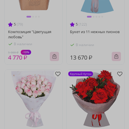
5
(79)
5
(122)
Композиция "Цветущая
Букет из 11 нежных пионов
любовь"
В наличии
В наличии
-10%
5 300 ₽
4 770 ₽
13 670 ₽
Крупный бутон