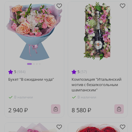
5
(984)
5
(57)
Букет "В ожидании чуда"
Композиция "Итальянский
мотив с безалкогольным
шампанским"
В наличии
В наличии
2 940 ₽
8 580 ₽