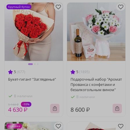
Крупный бутон
5
(677)
5
(1895)
Букет-гигант "Загляденье"
Подарочный набор "Аромат
Прованса с конфетами и
безалкогольным вином"
В наличии
В наличии
-10%
5 140 ₽
4 630 ₽
8 600 ₽
Новинка