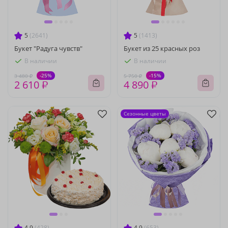
5
(2641)
5
(1413)
Букет "Радуга чувств"
Букет из 25 красных роз
В наличии
В наличии
-25%
-15%
3 480 ₽
5 750 ₽
2 610 ₽
4 890 ₽
Сезонные цветы
4.9
(428)
4.9
(653)