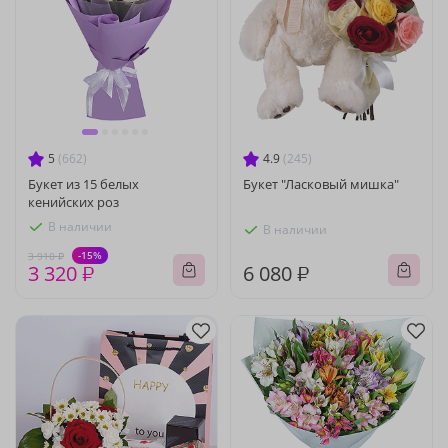
5
(662)
4.9
(245)
Букет из 15 белых
Букет "Ласковый мишка"
кенийских роз
В наличии
В наличии
-15%
3 910 ₽
3 320 ₽
6 080 ₽