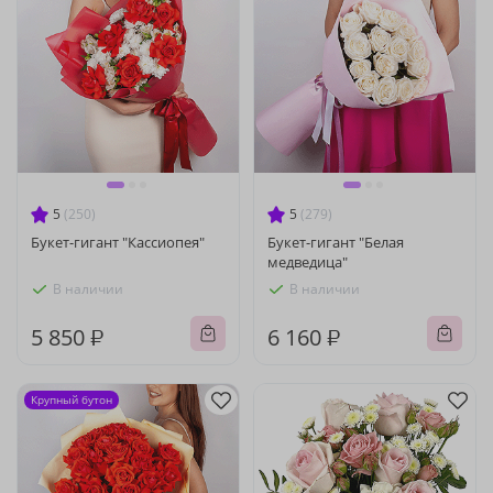
5
(250)
5
(279)
Букет-гигант "Кассиопея"
Букет-гигант "Белая
медведица"
В наличии
В наличии
5 850 ₽
6 160 ₽
Крупный бутон