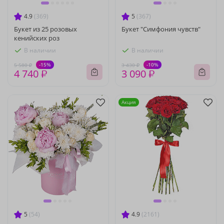
4.9
(369)
5
(367)
Букет из 25 розовых
Букет "Симфония чувств"
кенийских роз
В наличии
В наличии
-15%
-10%
5 580 ₽
3 430 ₽
4 740 ₽
3 090 ₽
Акция
5
(54)
4.9
(2161)