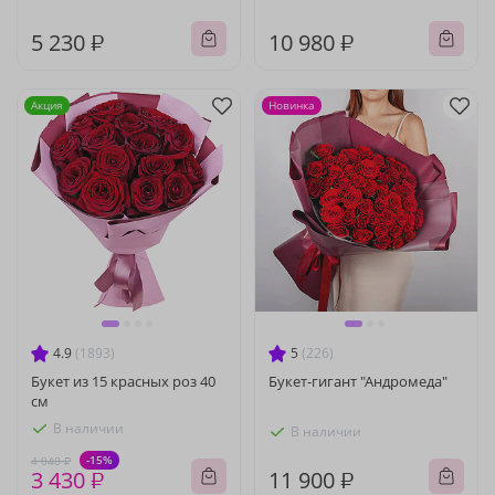
5 230 ₽
10 980 ₽
Акция
Новинка
4.9
(1893)
5
(226)
Букет из 15 красных роз 40
Букет-гигант "Андромеда"
см
В наличии
В наличии
-15%
4 040 ₽
3 430 ₽
11 900 ₽