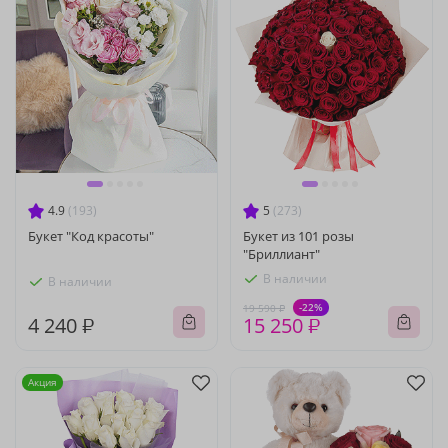
4.9
(193)
5
(273)
Букет "Код красоты"
Букет из 101 розы
"Бриллиант"
В наличии
В наличии
-22%
19 590 ₽
4 240 ₽
15 250 ₽
Акция