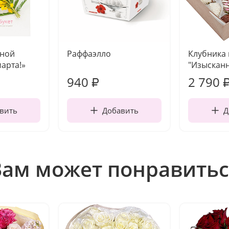
чной
Раффаэлло
Клубника
марта!»
"Изысканн
940
2 790
₽
вить
Добавить
Д
Вам может понравитьс