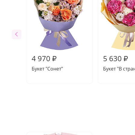
4 970
5 630
₽
₽
Букет "Сонет"
Букет "В стра