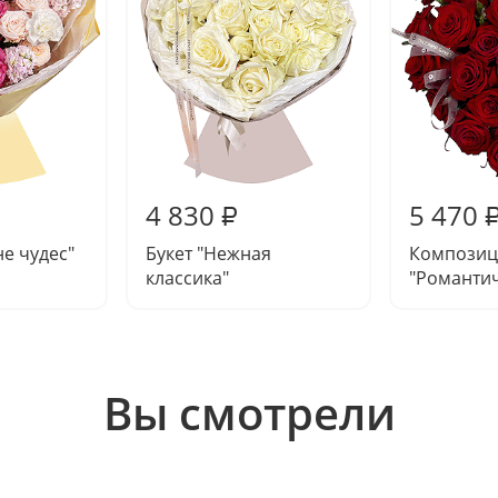
4 830
5 470
₽
не чудес"
Букет "Нежная
Композиц
классика"
"Романтич
Вы смотрели