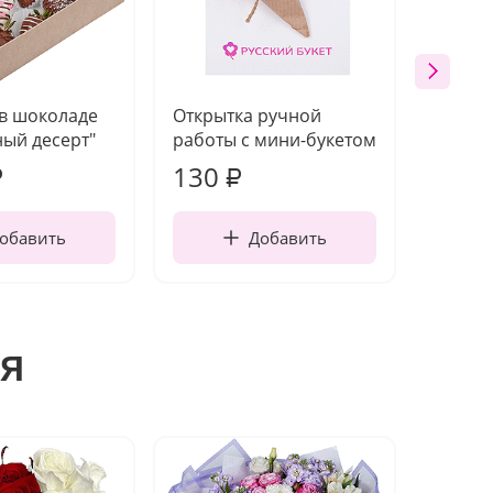
 в шоколаде
Открытка ручной
Ваза п
ый десерт"
работы с мини-букетом
130
1 10
₽
₽
обавить
Добавить
я