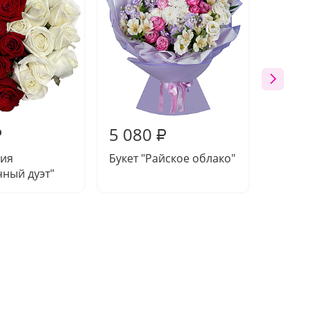
5 080
5 21
₽
₽
ия
Букет "Райское облако"
Букет 
ный дуэт"
вдохн