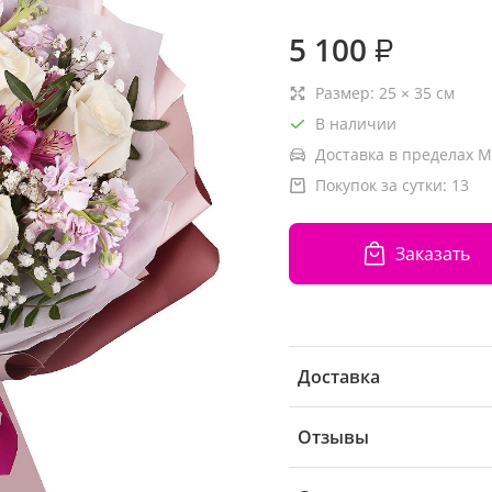
5 100
₽
Размер:
25
×
35
см
В наличии
Доставка в пределах М
Покупок за сутки:
13
Заказать
Доставка
Отзывы