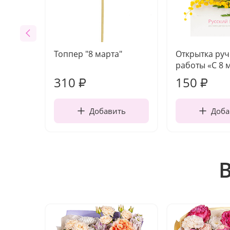
Топпер "8 марта"
Открытка ру
работы «С 8 
310
150
₽
₽
Добавить
Доба