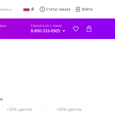
Статус заказа
Войти
ервисы
авки
Связаться с нами
8-800-333-0905
а:
+30% цветов
+60% цветов