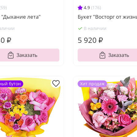
(59)
4.9
(176)
 "Дыхание лета"
Букет "Восторг от жизн
аличии
В наличии
80 ₽
5 920 ₽
Заказать
Заказать
ный бутон
Хит продаж