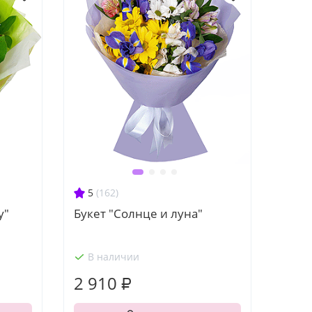
5
(162)
у"
Букет "Солнце и луна"
В наличии
2 910 ₽