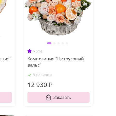
5
(26)
ация"
Композиция "Цитрусовый
вальс"
В наличии
12 930 ₽
Заказать