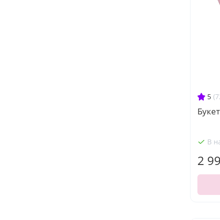
5
(7
Букет
В н
2 9