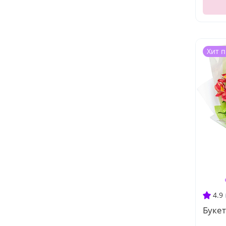
Хит 
4.9
Буке