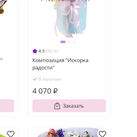
4.9
(3016)
"
Композиция "Искорка
радости"
В наличии
4 070 ₽
Заказать