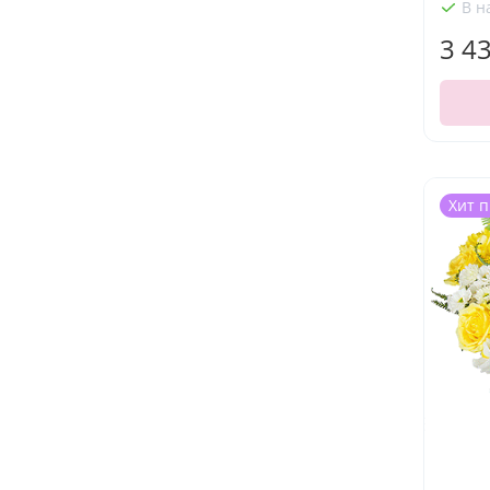
В н
3 4
Хит 