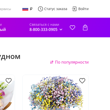
Статус заказа
Войти
ервисы
и
Связаться с нами
ный
8-800-333-0905
удном
По популярности