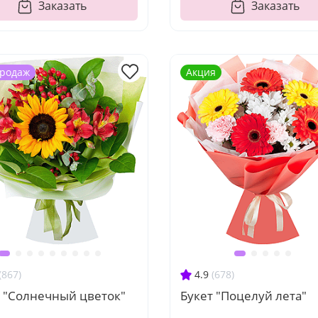
Заказать
Заказать
продаж
Акция
(867)
4.9
(678)
т "Солнечный цветок"
Букет "Поцелуй лета"