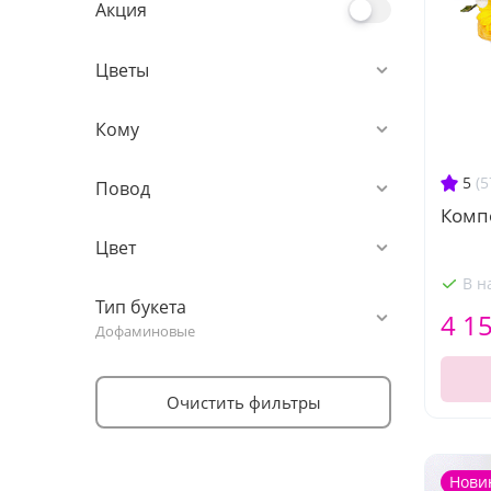
Акция
Цветы
Кому
5
(5
Повод
Комп
Цвет
В н
Тип букета
4 1
Дофаминовые
Очистить фильтры
Нови