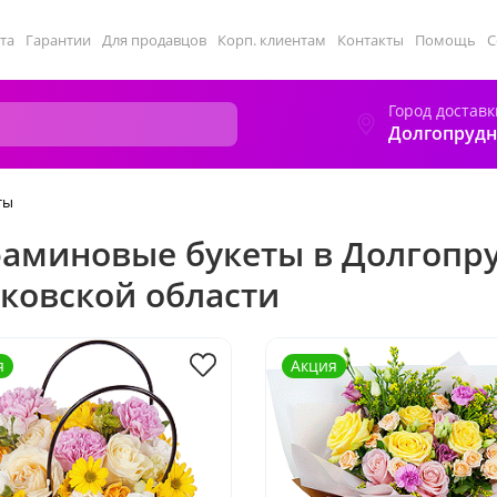
та
Гарантии
Для продавцов
Корп. клиентам
Контакты
Помощь
С
Город доставк
Долгопруд
ты
аминовые букеты в Долгопр
ковской области
я
Акция