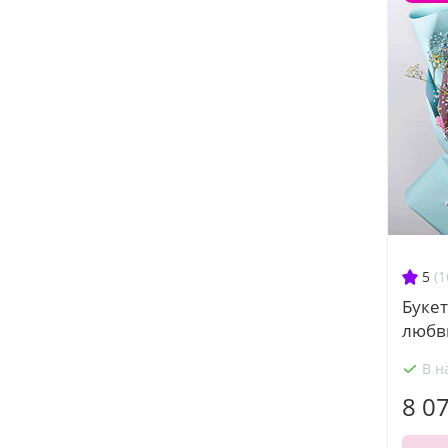
5
(1
Букет
любв
В н
8 0