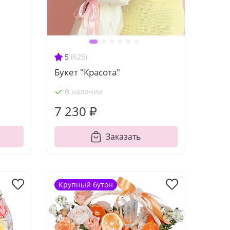
5
(625)
Букет "Красота"
В наличии
7 230 ₽
Заказать
Крупный бутон