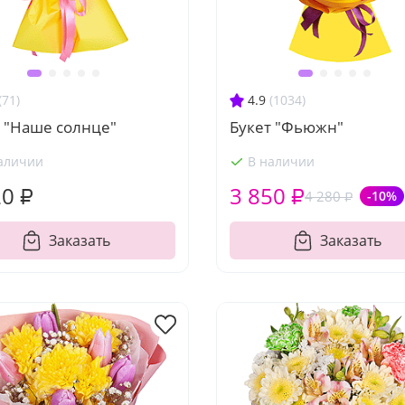
(71)
4.9
(1034)
т "Наше солнце"
Букет "Фьюжн"
аличии
В наличии
20 ₽
3 850 ₽
4 280 ₽
-10%
Заказать
Заказать