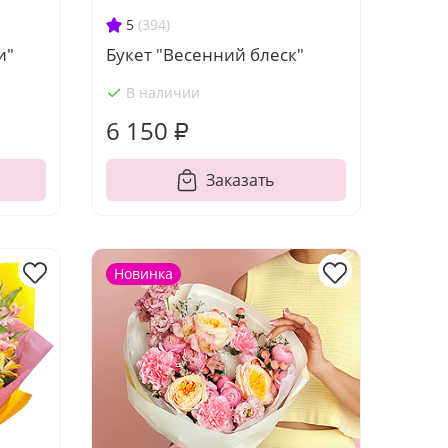
5
(394)
и"
Букет "Весенний блеск"
В наличии
6 150 ₽
Заказать
Новинка