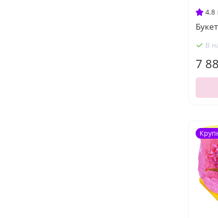
4.8
Букет
В н
7 8
Круп