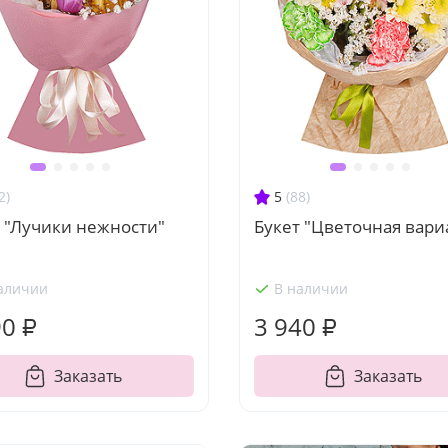
2)
5
(88)
 "Лучики нежности"
Букет "Цветочная вари
аличии
В наличии
90 ₽
3 940 ₽
Заказать
Заказать