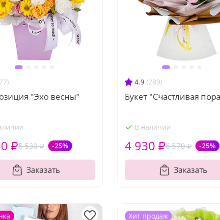
77)
4.9
(289)
озиция "Эхо весны"
Букет "Счастливая пора
аличии
В наличии
50 ₽
4 930 ₽
5 530 ₽
-25%
6 570 ₽
-25%
Заказать
Заказать
нка
Хит продаж