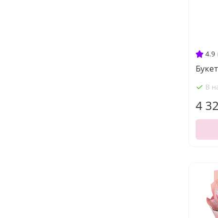
4.9
Буке
В н
4 3