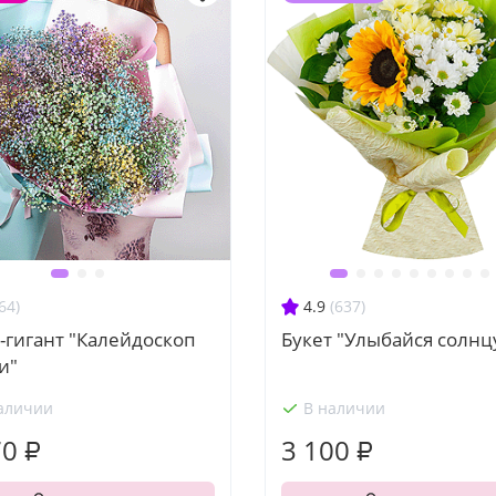
64)
4.9
(637)
-гигант "Калейдоскоп
Букет "Улыбайся солнц
и"
аличии
В наличии
70 ₽
3 100 ₽