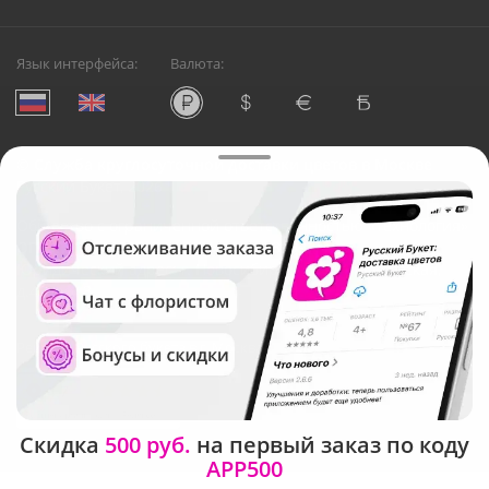
Язык интерфейса:
Валюта:
©
Служба круглосуточной доставки цветов в Москве
Русский Букет, 2026
Общество с ограниченной ответственностью «Технология»
ОГРН: 1195476081745, ИНН: 5410081997
Юридический адрес: г. Новосибирск, ул. Ипподромская,
д.42, оф. 3
Рейтинг Русского букета в г. Москва
Скидка
500 руб.
на первый заказ по коду
APP500