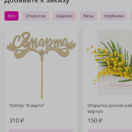
Все
Открытки
Шарики
Вазы
Клубника
Топпер "8 марта"
Открытка ручной раб
марта!»
310
₽
150
₽