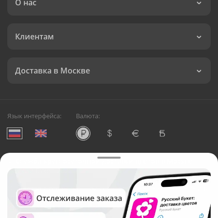
О нас
Клиентам
Доставка в Москве
Язык интерфейса:
Валюта:
©
Служба круглосуточной доставки цветов в Москве
Русский Букет, 2026
Общество с ограниченной ответственностью «Технология»
ОГРН: 1195476081745, ИНН: 5410081997
Юридический адрес: г. Новосибирск, ул. Ипподромская,
д.42, оф. 3