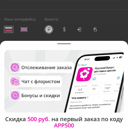
Язык интерфейса:
Валюта:
©
Служба круглосуточной доставки цветов в Москве
Русский Букет, 2026
Общество с ограниченной ответственностью «Технология»
ОГРН: 1195476081745, ИНН: 5410081997
Юридический адрес: г. Новосибирск, ул. Ипподромская,
д.42, оф. 3
Рейтинг Русского букета в г. Москва
Скидка
500 руб.
на первый заказ по коду
APP500