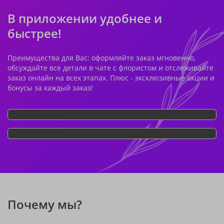
В приложении удобнее и
быстрее!
Преимущества для Вас: оформляйте заказ мгновенно,
обсуждайте все детали в чате с флористом и отслеживайте
заказ онлайн на всех этапах. Плюс - эксклюзивные акции и
бонусы за каждый заказ!
Почему мы?