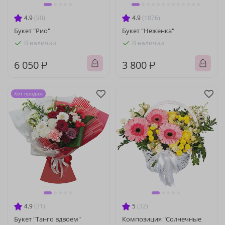
4.9
(90)
4.9
(1876)
Букет "Рио"
Букет "Неженка"
В наличии
В наличии
6 050 ₽
3 800 ₽
Хит продаж
4.9
(31)
5
(32)
Букет "Танго вдвоем"
Композиция "Солнечные