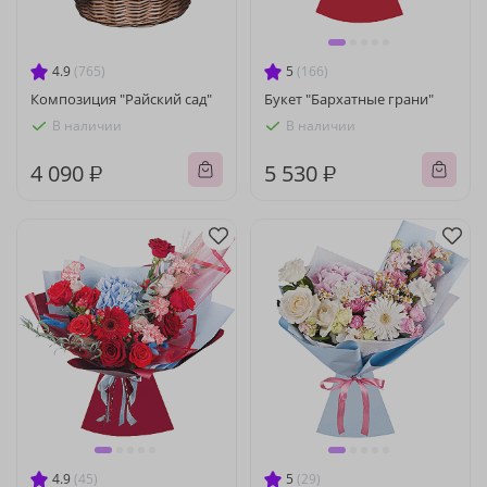
4.9
(765)
5
(166)
Композиция "Райский сад"
Букет "Бархатные грани"
В наличии
В наличии
4 090 ₽
5 530 ₽
4.9
(45)
5
(29)