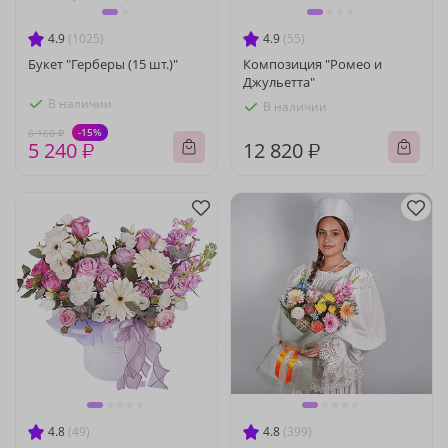
4.9
(1025)
4.9
(55)
Букет "Герберы (15 шт.)"
Композиция "Ромео и
Джульетта"
В наличии
В наличии
-15%
6 160 ₽
5 240 ₽
12 820 ₽
4.8
(49)
4.8
(399)