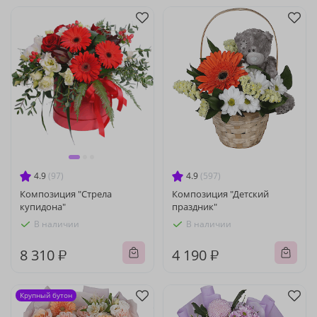
4.9
(97)
4.9
(597)
Композиция "Стрела
Композиция "Детский
купидона"
праздник"
В наличии
В наличии
8 310 ₽
4 190 ₽
Крупный бутон