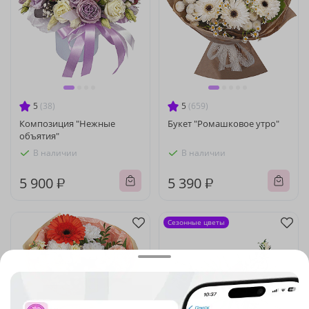
5
(38)
5
(659)
Композиция "Нежные
Букет "Ромашковое утро"
объятия"
В наличии
В наличии
5 900 ₽
5 390 ₽
Сезонные цветы