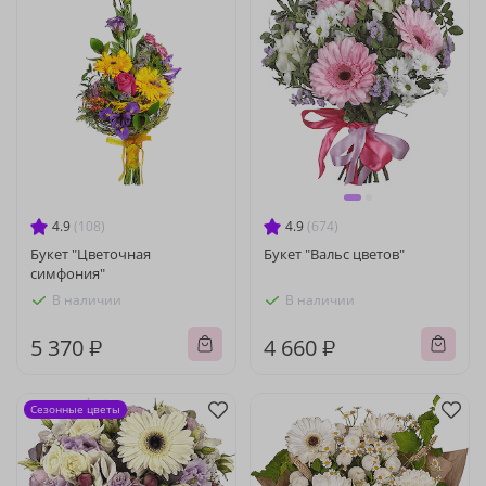
4.9
(108)
4.9
(674)
Букет "Цветочная
Букет "Вальс цветов"
симфония"
В наличии
В наличии
5 370 ₽
4 660 ₽
Сезонные цветы