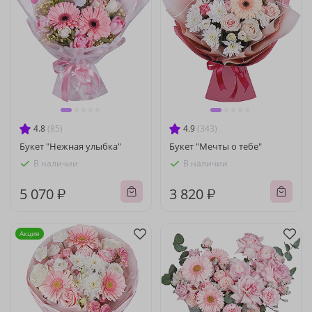
4.8
(85)
4.9
(343)
Букет "Нежная улыбка"
Букет "Мечты о тебе"
В наличии
В наличии
5 070 ₽
3 820 ₽
Акция