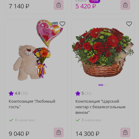
-10%
6 020 ₽
7 140 ₽
5 420 ₽
4.9
(30)
5
(32)
Композиция "Любимый
Композиция "Царский
гость"
нектар с безалкогольным
вином"
В наличии
В наличии
9 040 ₽
14 300 ₽