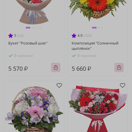
5
(24)
4.9
(328)
Букет "Розовый шик"
Композиция "Солнечный
цыплёнок"
В наличии
В наличии
5 570 ₽
5 660 ₽