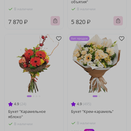
объятия"
В наличии
В наличии
7 870 ₽
5 820 ₽
Хит продаж
4.9
(24)
4.9
(495)
Букет "Карамельное
Букет "Крем-карамель"
яблоко"
В наличии
В наличии