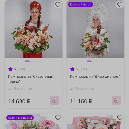
Крупный бутон
5
(700)
5
(382)
Композиция "Сказочный
Композиция "Диво-дивное "
терем"
В наличии
В наличии
14 630 ₽
11 160 ₽
Сезонные цветы