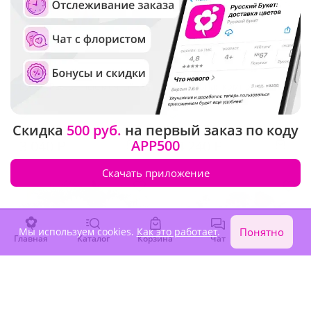
5
(159)
4.9
(19)
Букет "Рассветные мечты"
Настольная композиция
"Счастье навсегда!"
В наличии
В наличии
Скидка
500 руб.
на первый заказ по коду
APP500
3 040 ₽
14 240 ₽
Скачать приложение
Мы используем cookies.
Как это работает
.
Понятно
Главная
Каталог
Корзина
Чат
Войти