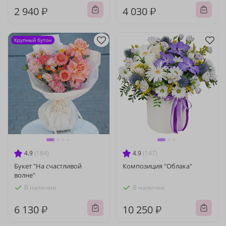
2 940 ₽
4 030 ₽
Крупный бутон
4.9
(184)
4.9
(147)
Букет "На счастливой
Композиция "Облака"
волне"
В наличии
В наличии
6 130 ₽
10 250 ₽