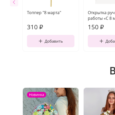
Топпер "8 марта"
Открытка ру
работы «С 8 
310
150
₽
₽
Добавить
Доба
Новинка