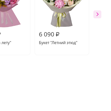
6 090
6 04
₽
₽
 лету"
Букет "Летний этюд"
Букет 