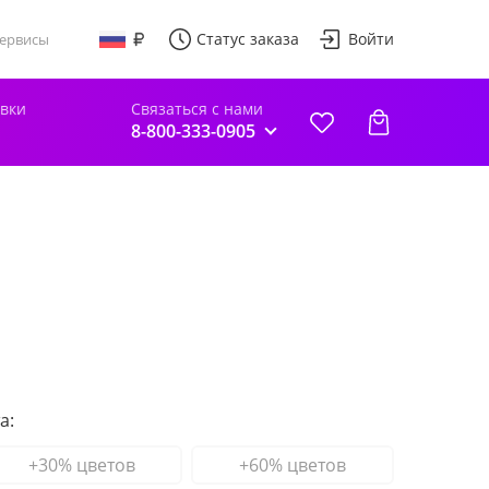
Статус заказа
Войти
ервисы
авки
Связаться с нами
8-800-333-0905
а:
+30% цветов
+60% цветов