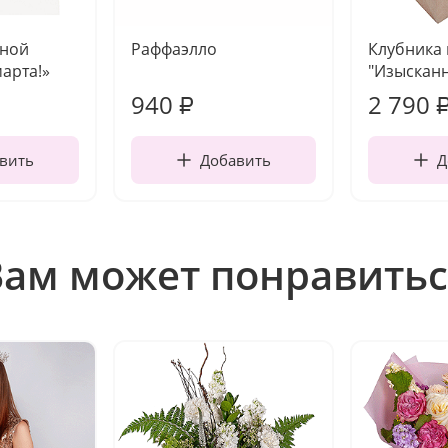
чной
Раффаэлло
Клубника
марта!»
"Изысканн
940
2 790
₽
вить
Добавить
Д
Вам может понравитьс