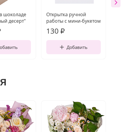
 в шоколаде
Открытка ручной
Ваза п
ый десерт"
работы с мини-букетом
130
1 10
₽
₽
обавить
Добавить
я