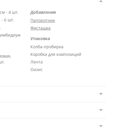
Роза Эквадор розовая 50 см - 4 шт.
Добавления
- 6 шт.
Папоротник
.
Фисташка
Цимбидиум
Упаковка
Колба-пробирка
Коробка для композиций
мовая,
шт.
Лента
Оазис