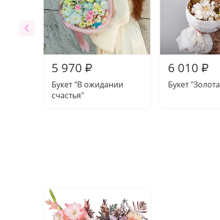
5 970
6 010
₽
₽
Букет "В ожидании
Букет "Золот
счастья"