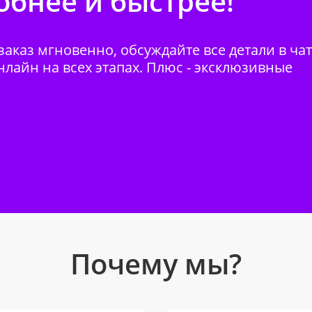
бнее и быстрее!
аказ мгновенно, обсуждайте все детали в ча
нлайн на всех этапах. Плюс - эксклюзивные
Почему мы?