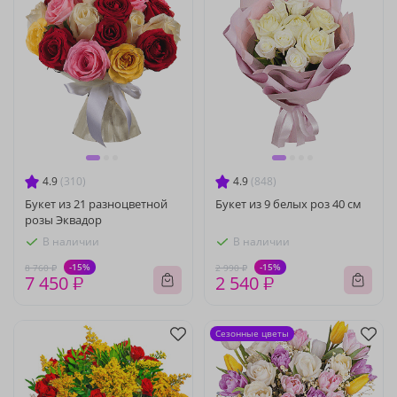
4.9
(310)
4.9
(848)
Букет из 21 разноцветной
Букет из 9 белых роз 40 см
розы Эквадор
В наличии
В наличии
-15%
-15%
8 760 ₽
2 990 ₽
7 450 ₽
2 540 ₽
Сезонные цветы