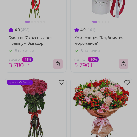
4.9
(498)
4.9
(161)
Букет из 7 красных роз
Композиция "Клубничное
Премиум Эквадор
мороженое"
В наличии
В наличии
-15%
-10%
4 450 ₽
6 430 ₽
3 780 ₽
5 790 ₽
Крупный бутон