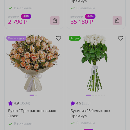
Премиум
В наличии
В наличии
-15%
-10%
3 280 ₽
39 090 ₽
2 790 ₽
35 180 ₽
Хит продаж
Акция
4.9
(3534)
4.9
(335)
Букет "Прекрасное начало
Букет из 25 белых роз
Люкс"
Премиум
В наличии
В наличии