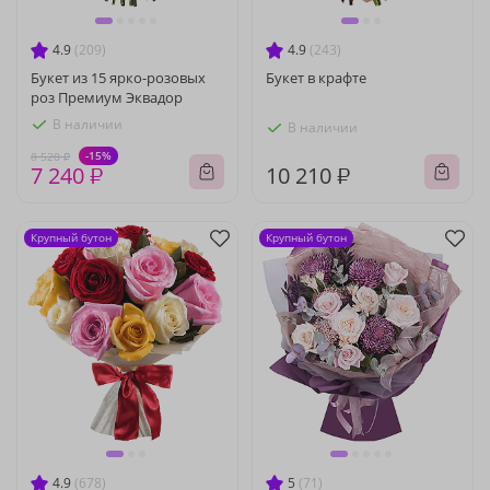
4.9
(209)
4.9
(243)
Букет из 15 ярко-розовых
Букет в крафте
роз Премиум Эквадор
В наличии
В наличии
-15%
8 520 ₽
7 240 ₽
10 210 ₽
Крупный бутон
Крупный бутон
4.9
(678)
5
(71)