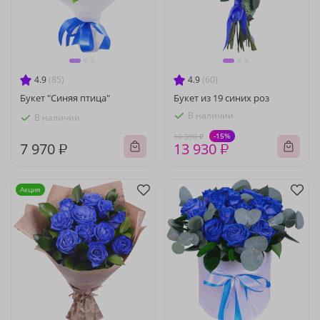
4.9
(85)
4.9
(60)
Букет "Синяя птица"
Букет из 19 синих роз
В наличии
В наличии
-15%
16 390 ₽
7 970 ₽
13 930 ₽
Акция