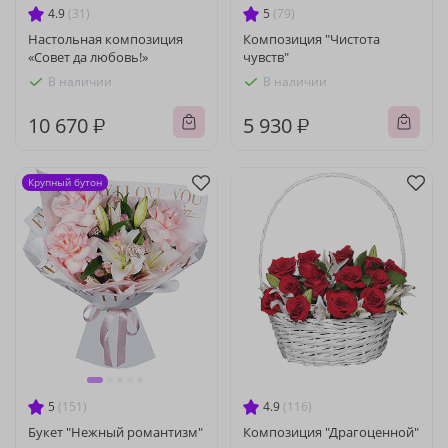
4.9
(31)
5
(79)
Настольная композиция
Композиция "Чистота
«Совет да любовь!»
чувств"
В наличии
В наличии
10 670 ₽
5 930 ₽
Крупный бутон
5
(151)
4.9
(116)
Букет "Нежный романтизм"
Композиция "Драгоценной"