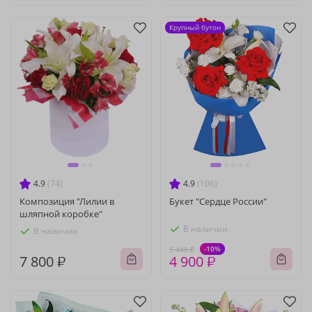
Крупный бутон
4.9
(74)
4.9
(106)
Композиция "Лилии в
Букет "Сердце России"
шляпной коробке"
В наличии
В наличии
-10%
5 440 ₽
7 800 ₽
4 900 ₽