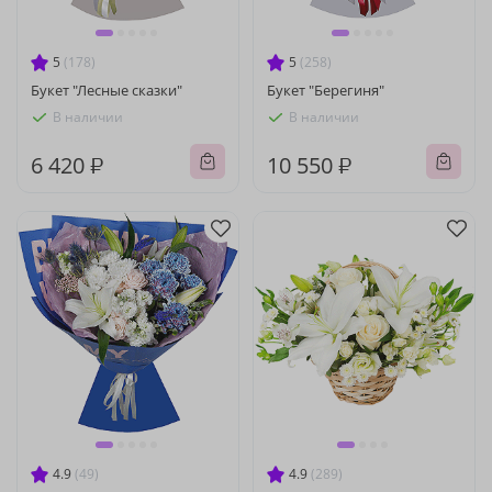
5
(178)
5
(258)
Букет "Лесные сказки"
Букет "Берегиня"
В наличии
В наличии
6 420 ₽
10 550 ₽
4.9
(49)
4.9
(289)