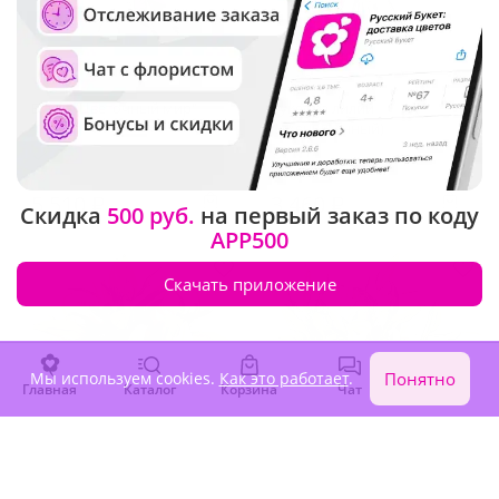
4.9
(446)
4.9
(436)
Букет "Цветочный мир"
Букет из лилий
(Уменьшенный)
В наличии
В наличии
5 510 ₽
3 460 ₽
Скидка
500 руб.
на первый заказ по коду
APP500
Скачать приложение
Мы используем cookies.
Как это работает
.
Понятно
Главная
Каталог
Корзина
Чат
Войти