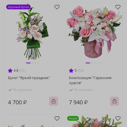
Крупный бутон
4.8
(72)
5
(56)
Букет "Яркий праздник"
Композиция "Гармония
чувств"
В наличии
В наличии
4 700 ₽
7 940 ₽
Акция