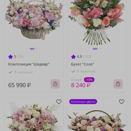
5
(29)
4.9
(143)
Композиция "Шедевр"
Букет "Соло"
В наличии
В наличии
-10%
9 160 ₽
65 990 ₽
8 240 ₽
Сезонные цветы