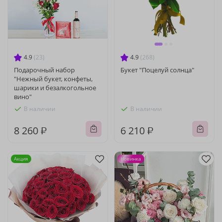
4.9
(23)
4.9
(268)
Подарочный набор
Букет "Поцелуй солнца"
"Нежный букет, конфеты,
шарики и безалкогольное
вино"
В наличии
В наличии
8 260 ₽
6 210 ₽
Акция
Новинка