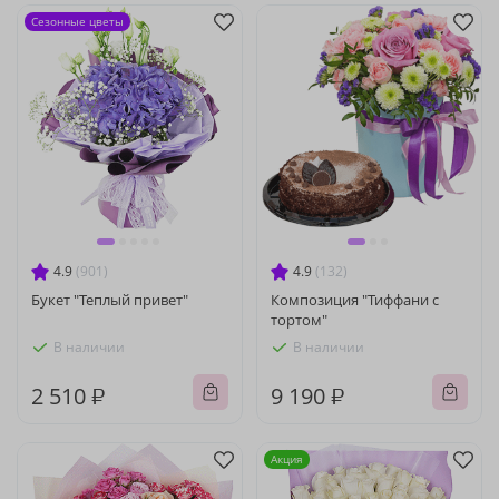
Сезонные цветы
4.9
(901)
4.9
(132)
Букет "Теплый привет"
Композиция "Тиффани с
тортом"
В наличии
В наличии
2 510 ₽
9 190 ₽
Акция