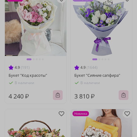
4.9
(191)
4.9
(1644)
Букет "Код красоты"
Букет "Сияние сапфира"
В наличии
В наличии
4 240 ₽
3 810 ₽
Новинка