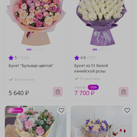
5
(1333)
4.9
(127)
Букет "Бульвар цветов"
Букет из 51 белой
кенийской розы
В наличии
В наличии
-15%
9 060 ₽
5 640 ₽
7 700 ₽
Новинка