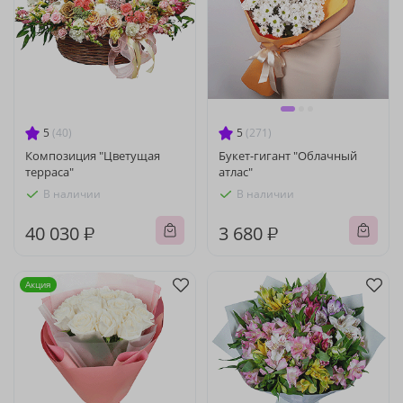
5
(40)
5
(271)
Композиция "Цветущая
Букет-гигант "Облачный
терраса"
атлас"
В наличии
В наличии
40 030 ₽
3 680 ₽
Акция