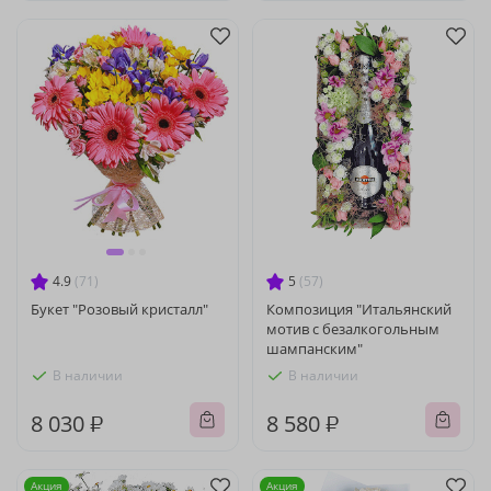
4.9
(71)
5
(57)
Букет "Розовый кристалл"
Композиция "Итальянский
мотив с безалкогольным
шампанским"
В наличии
В наличии
8 030 ₽
8 580 ₽
Акция
Акция