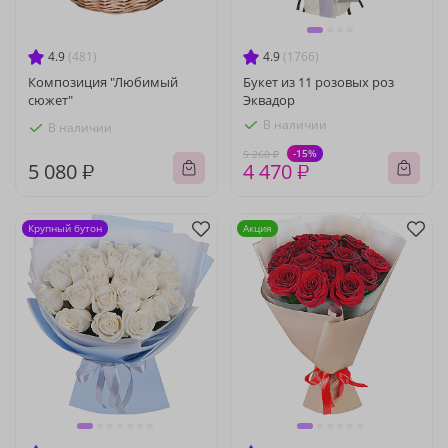
4.9
(481)
4.9
(1766)
Композиция "Любимый
Букет из 11 розовых роз
сюжет"
Эквадор
В наличии
В наличии
-15%
5 260 ₽
5 080 ₽
4 470 ₽
Крупный бутон
Акция