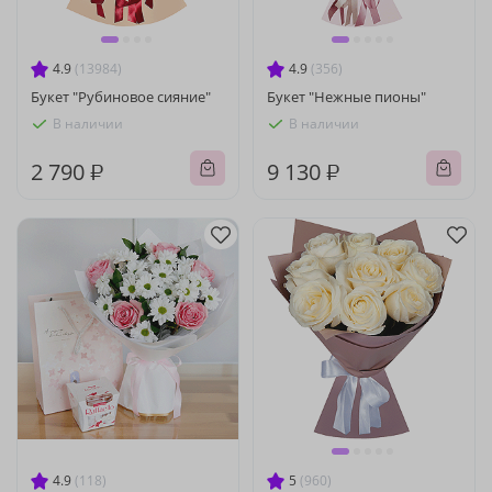
4.9
(13984)
4.9
(356)
Букет "Рубиновое сияние"
Букет "Нежные пионы"
В наличии
В наличии
2 790 ₽
9 130 ₽
4.9
(118)
5
(960)