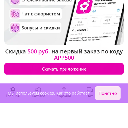
Букет "В ожидании чуда"
Букет "Жемчужина любви"
В наличии
В наличии
-10%
3 740 ₽
2 940 ₽
3 370 ₽
Новинка
Скидка
500 руб.
на первый заказ по коду
APP500
Скачать приложение
Мы используем cookies.
Как это работает
.
Понятно
Главная
Каталог
Корзина
Чат
Войти
5
(508)
5
(146)
Композиция "Слияние
Букет "Вместо тысячи слов"
горизонтов"
В наличии
В наличии