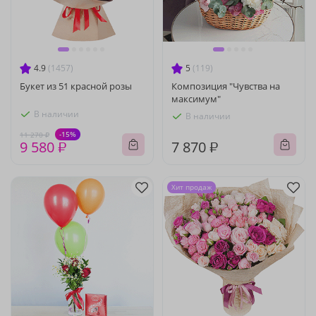
4.9
(1457)
5
(119)
Букет из 51 красной розы
Композиция "Чувства на
максимум"
В наличии
В наличии
-15%
11 270 ₽
9 580 ₽
7 870 ₽
Хит продаж