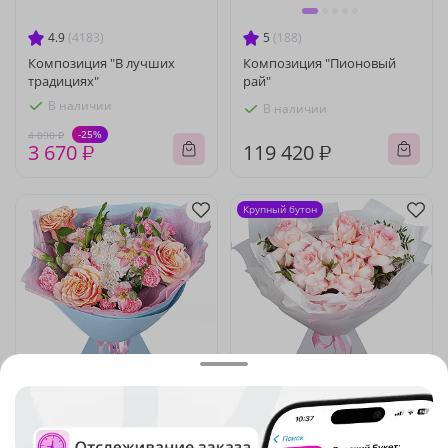
4.9
(4183)
5
(188)
Композиция "В лучших
Композиция "Пионовый
традициях"
рай"
В наличии
В наличии
-25%
4 890 ₽
3 670 ₽
119 420 ₽
Крупный бутон
5
(981)
5
(1767)