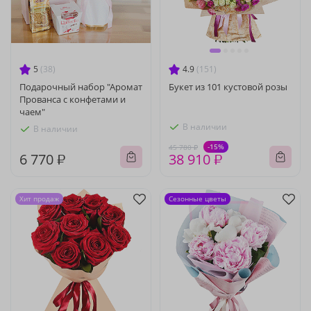
5
(38)
4.9
(151)
Подарочный набор "Аромат
Букет из 101 кустовой розы
Прованса с конфетами и
чаем"
В наличии
В наличии
-15%
45 780 ₽
6 770 ₽
38 910 ₽
Хит продаж
Сезонные цветы