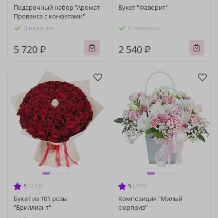
Подарочный набор "Аромат
Букет "Фаворит"
Прованса с конфетами"
В наличии
В наличии
5 720 ₽
2 540 ₽
5
(273)
5
(475)
Букет из 101 розы
Композиция "Милый
"Бриллиант"
сюрприз"