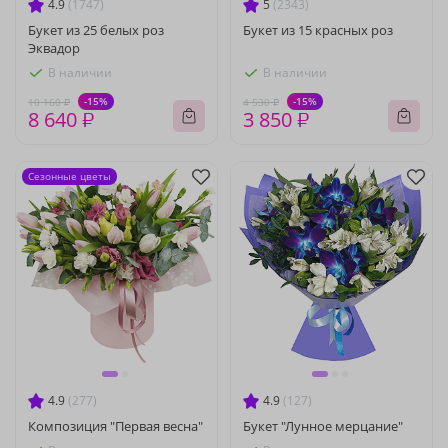
4.9
(1747)
5
(2343)
Букет из 25 белых роз
Букет из 15 красных роз
Эквадор
В наличии
В наличии
-15%
-15%
10 160 ₽
4 530 ₽
8 640 ₽
3 850 ₽
Сезонные цветы
4.9
(277)
4.9
(127)
Композиция "Первая весна"
Букет "Лунное мерцание"