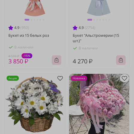
4.9
(950)
4.9
(2754)
Букет из 15 белых роз
Букет "Альстромерии (15
шт.)"
В наличии
В наличии
-15%
4 530 ₽
3 850 ₽
4 270 ₽
Акция
Новинка