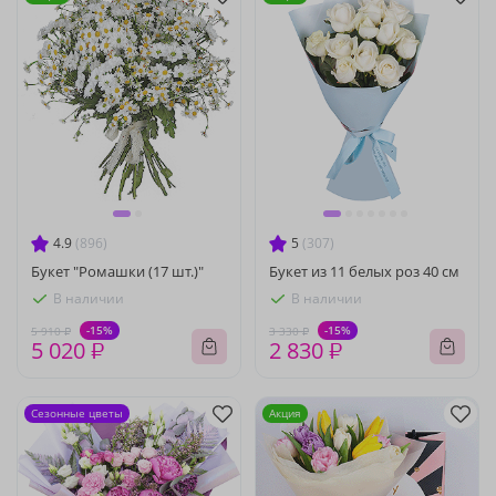
4.9
(896)
5
(307)
Букет "Ромашки (17 шт.)"
Букет из 11 белых роз 40 см
В наличии
В наличии
-15%
-15%
5 910 ₽
3 330 ₽
5 020 ₽
2 830 ₽
Сезонные цветы
Акция