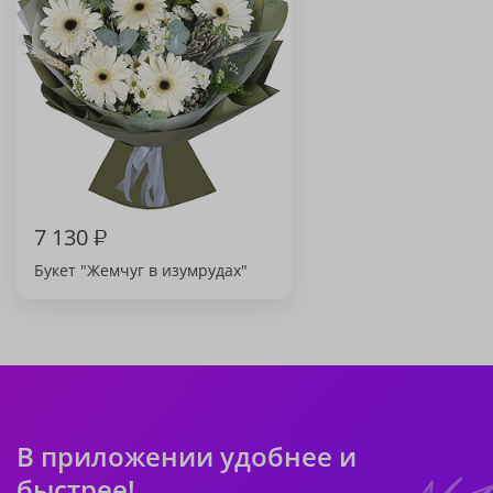
7 130
₽
Букет "Жемчуг в изумрудах"
В приложении удобнее и
быстрее!