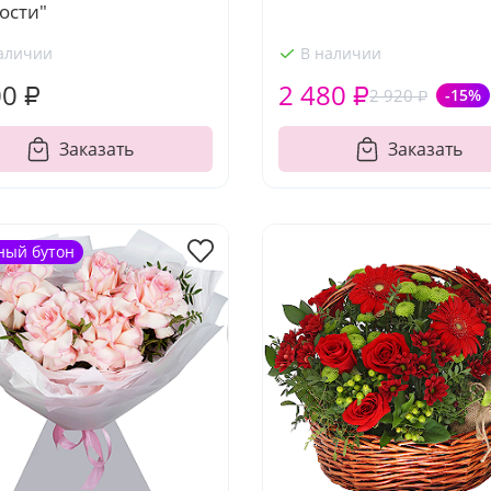
ости"
аличии
В наличии
00 ₽
2 480 ₽
2 920 ₽
-15%
Заказать
Заказать
ный бутон