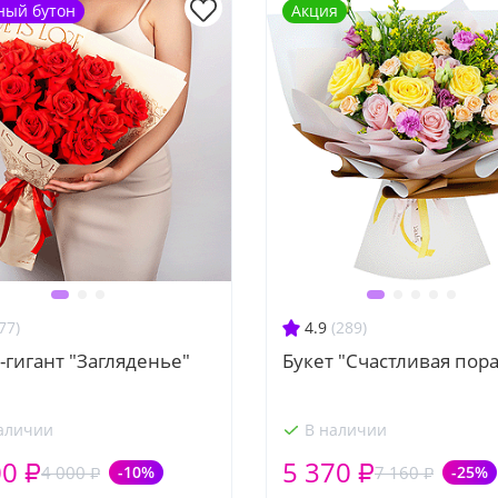
ный бутон
Акция
77)
4.9
(289)
-гигант "Загляденье"
Букет "Счастливая пора
аличии
В наличии
00 ₽
5 370 ₽
4 000 ₽
-10%
7 160 ₽
-25%