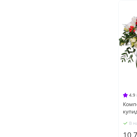
4.9
Комп
купи
В н
10 