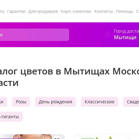
та
Гарантии
Для продавцов
Корп. клиентам
Контакты
Помощь
С
Город дост
Мытищи
алог цветов в Мытищах Моск
асти
ки
Розы
День рождения
Классические
Свад
-гиганты