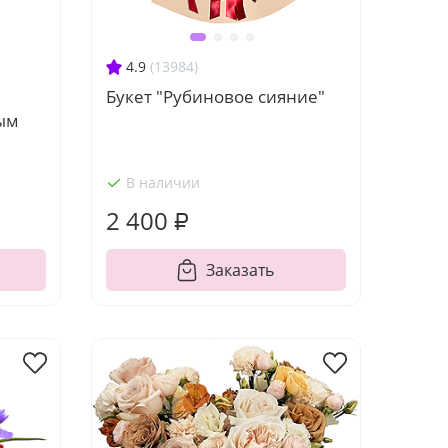
4.9
(13984)
Букет "Рубиновое сияние"
ным
В наличии
2 400 ₽
Заказать