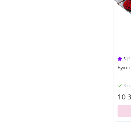
5
(3
Букет
В н
10 