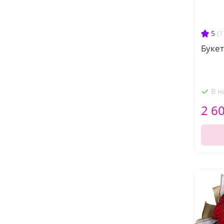
5
(1
Буке
В н
2 6