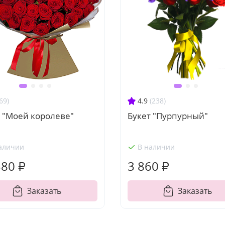
69)
4.9
(238)
 "Моей королеве"
Букет "Пурпурный"
аличии
В наличии
380 ₽
3 860 ₽
Заказать
Заказать