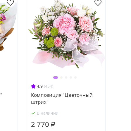
4.9
(454)
"
Композиция "Цветочный
штрих"
В наличии
2 770 ₽