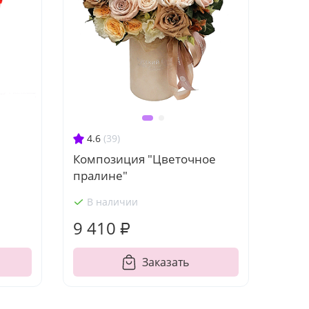
4.6
(39)
Композиция "Цветочное
пралине"
В наличии
9 410 ₽
Заказать