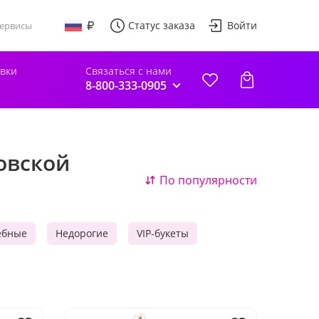
Статус заказа
Войти
ервисы
авки
Связаться с нами
8-800-333-0905
овской
По популярности
ебные
Недорогие
VIP-букеты