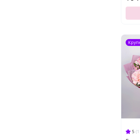
Круп
5
(1