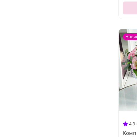
Нови
4.9
Комп