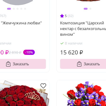
767)
5
(32)
т "Жемчужина любви"
Композиция "Царский
нектар с безалкоголь
вином"
аличии
В наличии
00 ₽
15 620 ₽
2 890 ₽
-10%
Заказать
Заказать