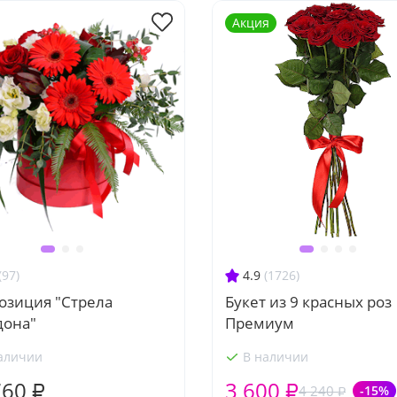
Акция
(97)
4.9
(1726)
озиция "Стрела
Букет из 9 красных роз
дона"
Премиум
аличии
В наличии
760 ₽
3 600 ₽
4 240 ₽
-15%