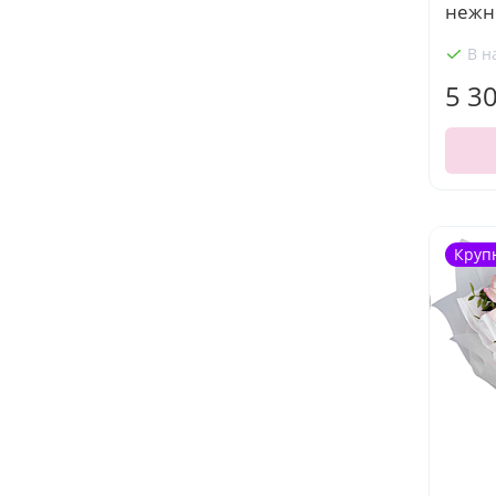
нежн
В н
5 3
Круп