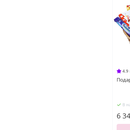
4.9
Подар
В н
6 3