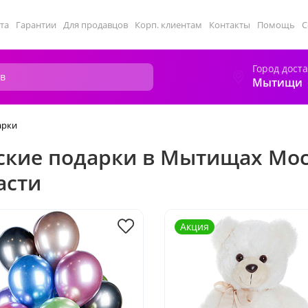
та
Гарантии
Для продавцов
Корп. клиентам
Контакты
Помощь
С
Город дост
Мытищи
арки
ские подарки в Мытищах Мо
асти
Акция