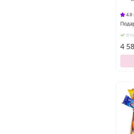
4.8
Пода
В н
4 5