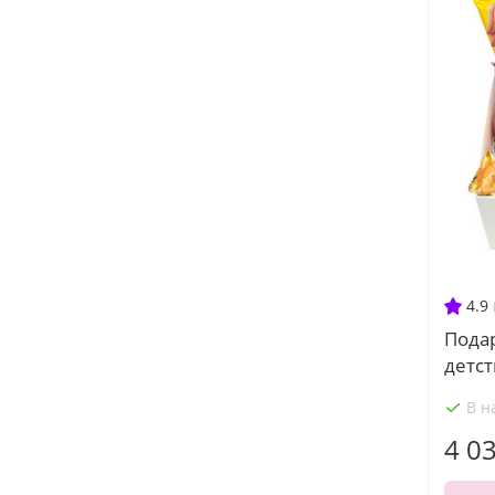
4.9
Пода
детст
В н
4 0