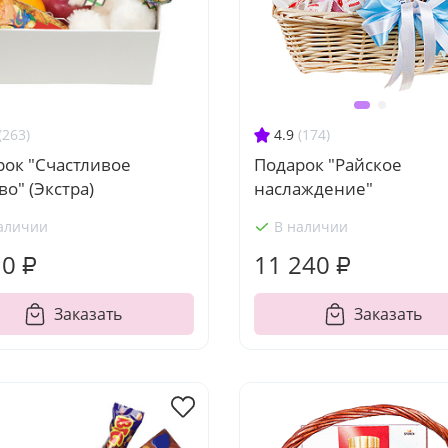
(263)
4.9
(174)
рок "Счастливое
Подарок "Райское
во" (Экстра)
наслаждение"
аличии
В наличии
10 ₽
11 240 ₽
Заказать
Заказать