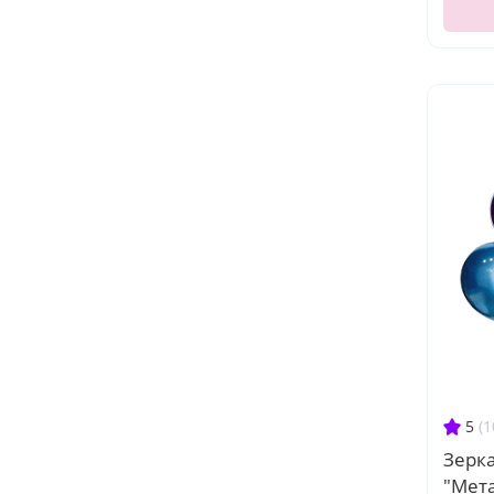
5
(1
Зерк
"Мет