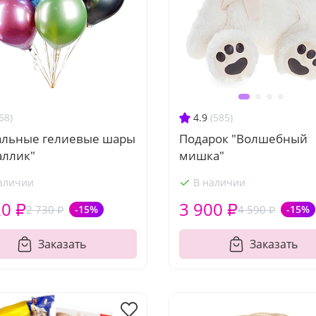
68)
4.9
(585)
альные гелиевые шары
Подарок "Волшебный
аллик"
мишка"
аличии
В наличии
20 ₽
3 900 ₽
2 730 ₽
-15%
4 590 ₽
-15%
Заказать
Заказать