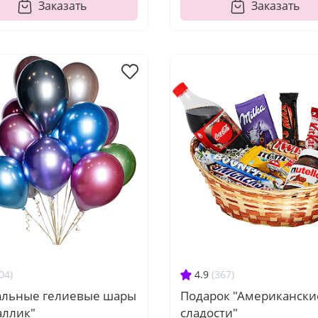
Заказать
Заказать
04)
4.9
(367)
альные гелиевые шары
Подарок "Американски
аллик"
сладости"