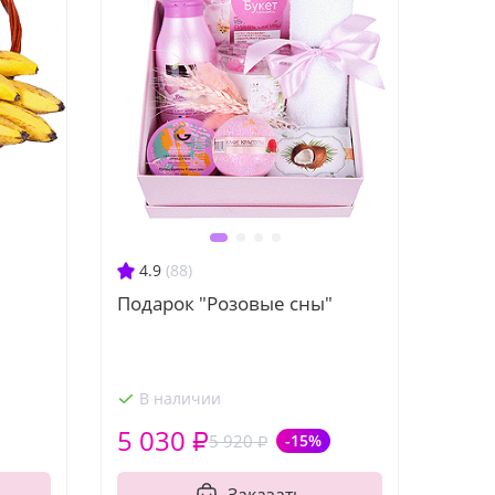
4.9
(88)
Подарок "Розовые сны"
В наличии
5 030 ₽
5 920 ₽
-15%