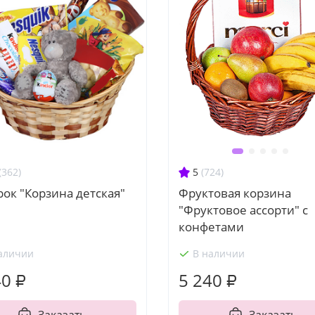
(362)
5
(724)
ок "Корзина детская"
Фруктовая корзина
"Фруктовое ассорти" с
конфетами
аличии
В наличии
40 ₽
5 240 ₽