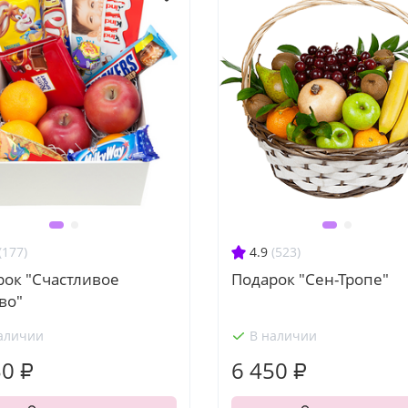
(177)
4.9
(523)
рок "Счастливое
Подарок "Сен-Тропе"
во"
аличии
В наличии
30 ₽
6 450 ₽