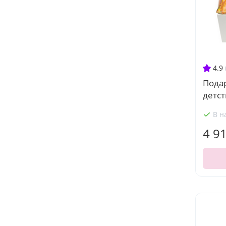
4.9
Пода
детст
В н
4 9