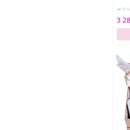
В н
3 2