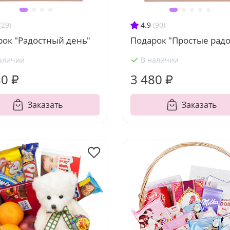
(29)
4.9
(90)
рок "Радостный день"
Подарок "Простые радо
аличии
В наличии
80 ₽
3 480 ₽
Заказать
Заказать