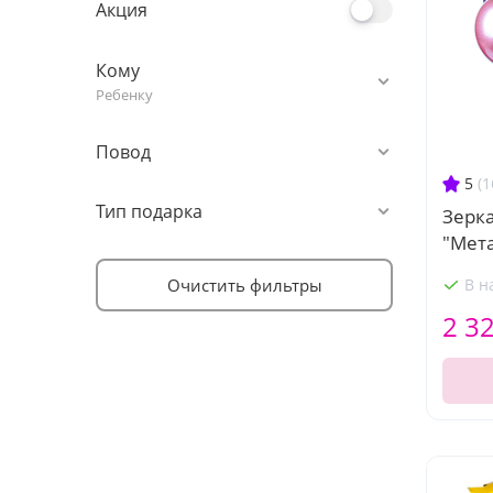
Акция
Кому
Ребенку
Повод
5
(1
Тип подарка
Зерк
"Мет
Очистить фильтры
В н
2 3