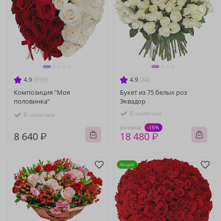
4.9
(659)
4.9
(84)
Композиция "Моя
Букет из 75 белых роз
половинка"
Эквадор
В наличии
В наличии
-15%
21 740 ₽
8 640 ₽
18 480 ₽
Акция