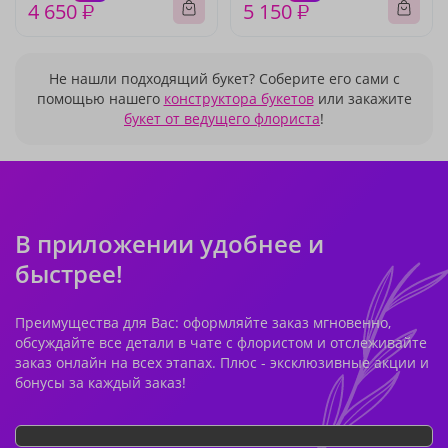
4 650 ₽
5 150 ₽
Не нашли подходящий букет? Соберите его сами с
помощью нашего
конструктора букетов
или закажите
букет от ведущего флориста
!
В приложении удобнее и
быстрее!
Преимущества для Вас: оформляйте заказ мгновенно,
обсуждайте все детали в чате с флористом и отслеживайте
заказ онлайн на всех этапах. Плюс - эксклюзивные акции и
бонусы за каждый заказ!