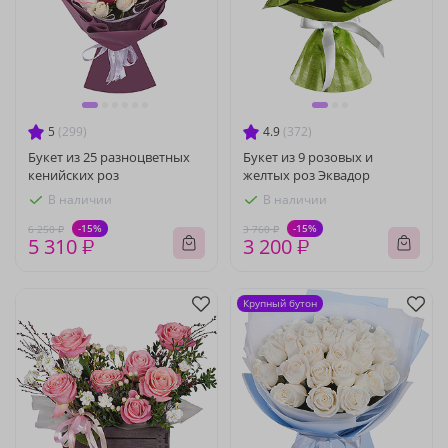
5
(299)
4.9
(372)
Букет из 25 разноцветных
Букет из 9 розовых и
кенийских роз
желтых роз Эквадор
В наличии
В наличии
-15%
-15%
6 250 ₽
3 760 ₽
5 310 ₽
3 200 ₽
Крупный бутон