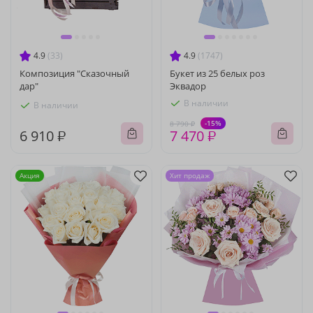
4.9
(33)
4.9
(1747)
Композиция "Сказочный
Букет из 25 белых роз
дар"
Эквадор
В наличии
В наличии
-15%
8 790 ₽
6 910 ₽
7 470 ₽
Акция
Хит продаж