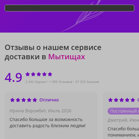
Отзывы о нашем сервисе
доставки в
Мытищах
4.9
2 242 Оценок
1 905 Отзывов
37 323 Заказов
Отлично
Ирина Ворожбит,
Июль 2026
Постоянный 
Спасибо большое за возможность
Дмитрий,
Июн
доставить радость близким людям!
Спасибо больш
пониманием, и