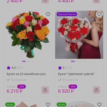
2 400 ₽
4 400 ₽
Крупный бутон
4.9
(451)
5
(212)
Букет из 23 кенийских роз
Букет "Цветение чувств"
В наличии
В наличии
-15%
-10%
7 310 ₽
7 690 ₽
6 210 ₽
6 920 ₽
Акция
Акция