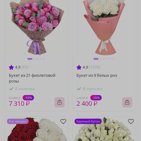
4.9
(83)
4.9
(1076)
Букет из 21 фиолетовой
Букет из 9 белых роз
розы
В наличии
В наличии
-15%
-15%
8 600 ₽
2 820 ₽
7 310 ₽
2 400 ₽
Хит продаж
Крупный бутон