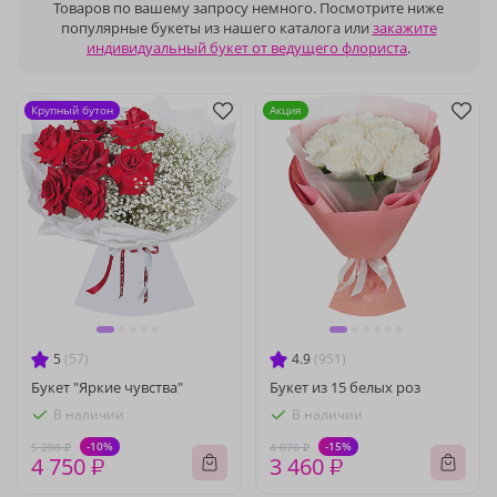
Товаров по вашему запросу немного. Посмотрите ниже
популярные букеты из нашего каталога или
закажите
индивидуальный букет от ведущего флориста
.
Крупный бутон
Акция
5
(57)
4.9
(951)
Букет "Яркие чувства"
Букет из 15 белых роз
В наличии
В наличии
-10%
-15%
5 280 ₽
4 070 ₽
4 750 ₽
3 460 ₽