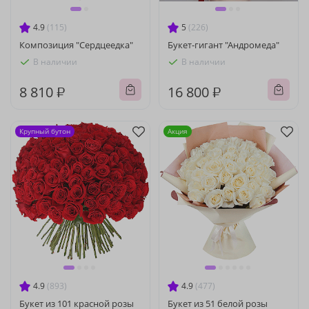
4.9
(115)
5
(226)
Композиция "Сердцеедка"
Букет-гигант "Андромеда"
В наличии
В наличии
8 810 ₽
16 800 ₽
Крупный бутон
Акция
4.9
(893)
4.9
(477)
Букет из 101 красной розы
Букет из 51 белой розы