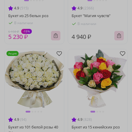
4.9
(515)
4.9
(2366)
Букет из 25 белых роз
Букет "Магия чувств"
В наличии
В наличии
-15%
6 150 ₽
5 230 ₽
4 940 ₽
Акция
4.9
(94)
4.9
(828)
Букет из 101 белой розы 40
Букет из 15 кенийских роз