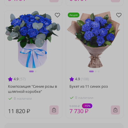
Акция
4.9
(57)
4.9
(108)
Композиция "Синие розы в
Букет из 11 синих роз
шляпной коробке"
В наличии
В наличии
-15%
9 090 ₽
11 820 ₽
7 730 ₽