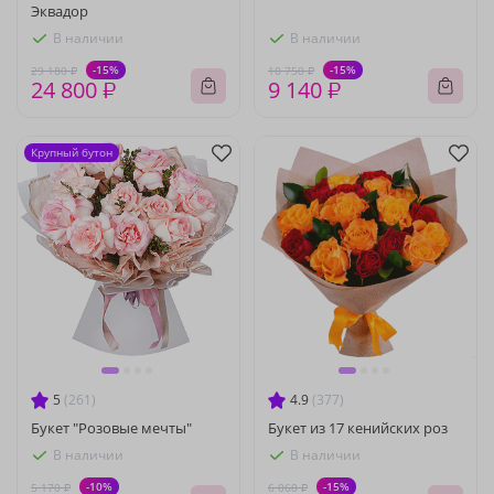
Эквадор
В наличии
В наличии
-15%
-15%
29 180 ₽
10 750 ₽
24 800 ₽
9 140 ₽
Крупный бутон
5
(261)
4.9
(377)
Букет "Розовые мечты"
Букет из 17 кенийских роз
В наличии
В наличии
-10%
-15%
5 170 ₽
6 060 ₽