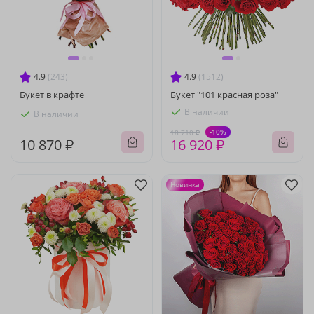
4.9
(243)
4.9
(1512)
Букет в крафте
Букет "101 красная роза"
В наличии
В наличии
-10%
18 710 ₽
10 870 ₽
16 920 ₽
Новинка