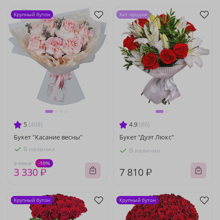
Крупный бутон
Хит продаж
5
(408)
4.9
(86)
Букет "Касание весны"
Букет "Дуэт Люкс"
В наличии
В наличии
-10%
3 700 ₽
3 330 ₽
7 810 ₽
Крупный бутон
Крупный бутон