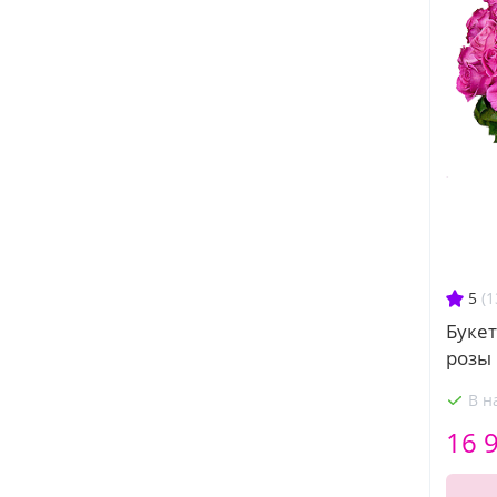
5
(1
Букет
розы
В н
16 