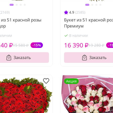
(2169)
4.9
(2585)
 из 51 красной розы
Букет из 51 красной ро
дор
Премиум
аличии
В наличии
240 ₽
16 390 ₽
15 580 ₽
-15%
19 280 ₽
-1
Заказать
Заказать
Акция