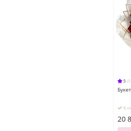
5
(5
Букет
В н
20 