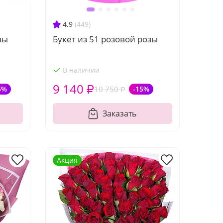
4.9
(449)
зы
Букет из 51 розовой розы
В наличии
9 140 ₽
5%
10 750 ₽
-15%
Заказать
Акция