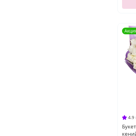
Акци
4.9
Букет
кени