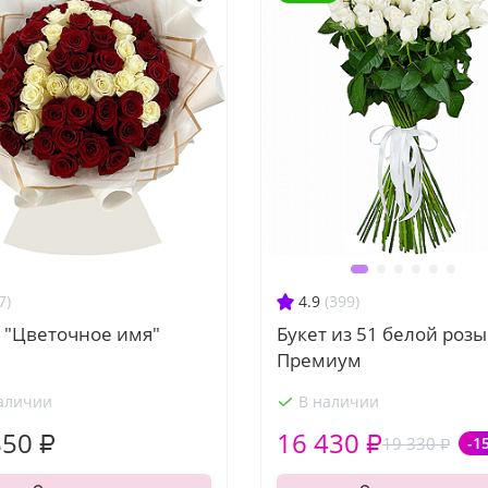
7)
4.9
(399)
 "Цветочное имя"
Букет из 51 белой розы
Премиум
аличии
В наличии
850 ₽
16 430 ₽
19 330 ₽
-1