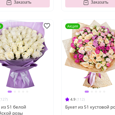
Заказать
Заказать
я
Акция
(127)
4.9
(112)
 из 51 белой
Букет из 51 кустовой р
йской розы