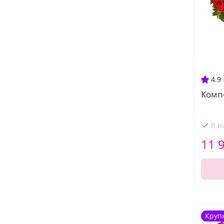
4.9
Компо
В н
11 
Круп