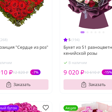
(268)
5
(194)
зиция "Сердце из роз"
Букет из 51 разноцвет
кенийской розы
аличии
В наличии
910 ₽
9 020 ₽
12 820 ₽
-7%
10 610 ₽
-15%
Заказать
Заказать
ный бутон
Акция