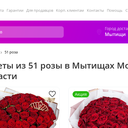
та
Гарантии
Для продавцов
Корп. клиентам
Контакты
Помощь
С
Город дост
Мытищи
51 роза
еты из 51 розы в Мытищах М
асти
Акция