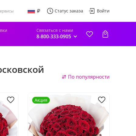
Статус заказа
Войти
ервисы
авки
Связаться с нами
8-800-333-0905
осковской
По популярности
Акция