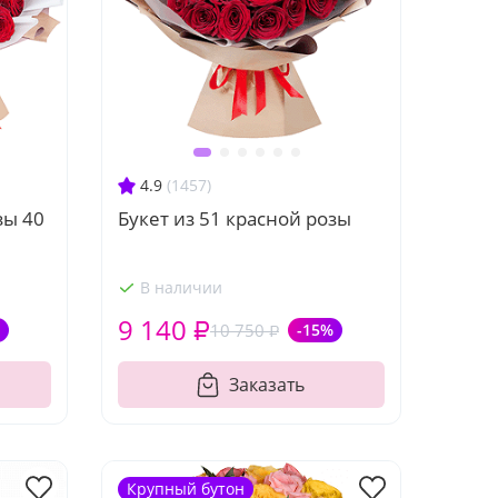
4.9
(1457)
зы 40
Букет из 51 красной розы
В наличии
9 140 ₽
10 750 ₽
-15%
Заказать
Крупный бутон