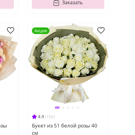
Заказать
Акция
4.9
(166)
озы
Букет из 51 белой розы 40
см