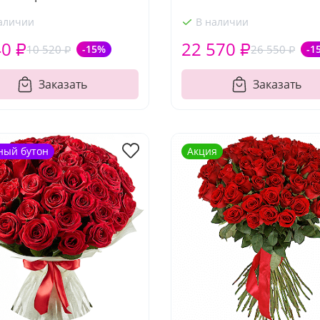
аличии
В наличии
40 ₽
22 570 ₽
10 520 ₽
-15%
26 550 ₽
-1
Заказать
Заказать
ный бутон
Акция