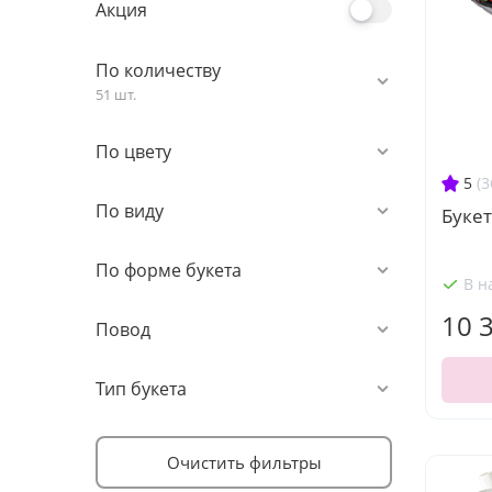
Акция
По количеству
51 шт.
По цвету
5
(3
По виду
Букет
По форме букета
В н
10 
Повод
Тип букета
Очистить фильтры