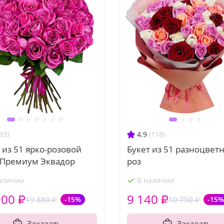
33)
4.9
(118)
 из 51 ярко-розовой
Букет из 51 разноцвет
 Премиум Эквадор
роз
аличии
В наличии
900 ₽
9 140 ₽
19 880 ₽
-15%
10 750 ₽
-15%