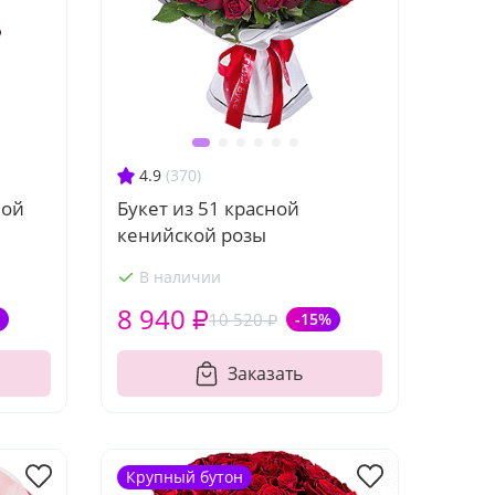
4.9
(370)
ной
Букет из 51 красной
кенийской розы
В наличии
8 940 ₽
10 520 ₽
-15%
Заказать
Крупный бутон