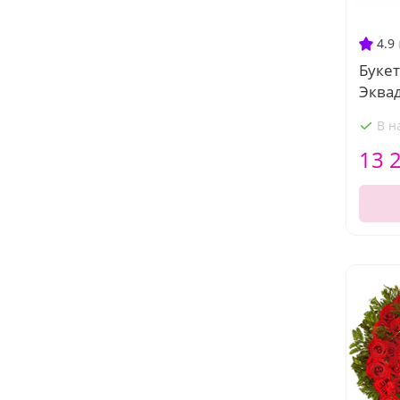
4.9
Букет
Эква
В н
13 