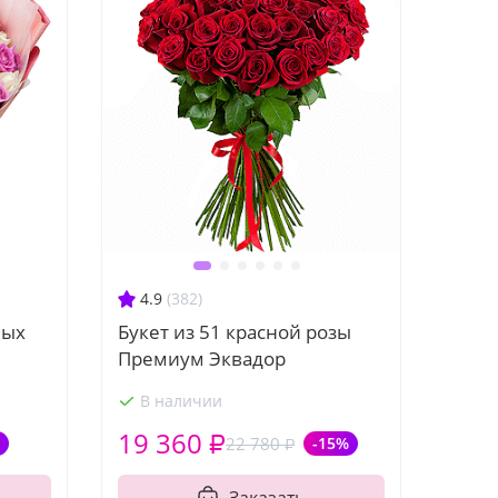
4.9
(382)
ных
Букет из 51 красной розы
Премиум Эквадор
В наличии
19 360 ₽
22 780 ₽
-15%