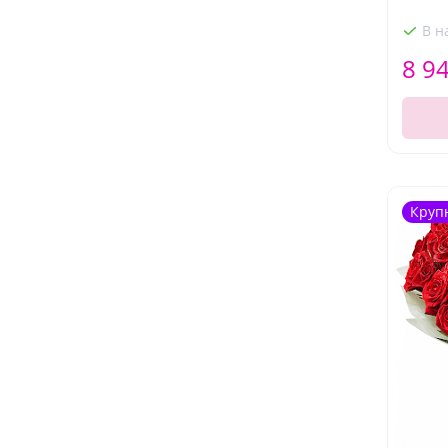
В н
8 9
Круп