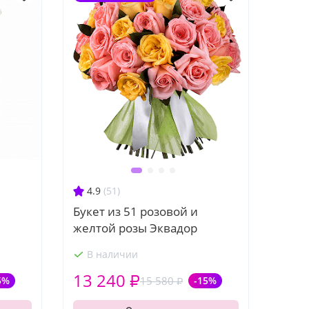
4.9
(51)
Букет из 51 розовой и
желтой розы Эквадор
В наличии
13 240 ₽
5%
15 580 ₽
-15%