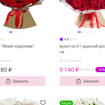
69)
4.9
(617)
 "Моей королеве"
Букет из 51 красной ро
см
аличии
В наличии
380 ₽
9 140 ₽
10 750 ₽
-15%
Заказать
Заказать
Акция