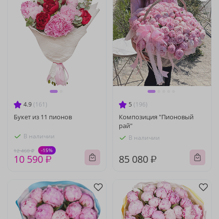
4.9
(161)
5
(196)
Букет из 11 пионов
Композиция "Пионовый
рай"
В наличии
В наличии
-15%
12 460 ₽
10 590 ₽
85 080 ₽