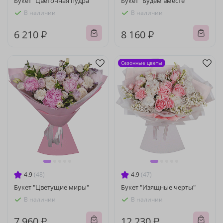
Букет "Цветочная пудра"
Букет "Будем вместе"
В наличии
В наличии
6 210 ₽
8 160 ₽
Сезонные цветы
4.9
(48)
4.9
(47)
Букет "Цветущие миры"
Букет "Изящные черты"
В наличии
В наличии
7 960 ₽
12 230 ₽