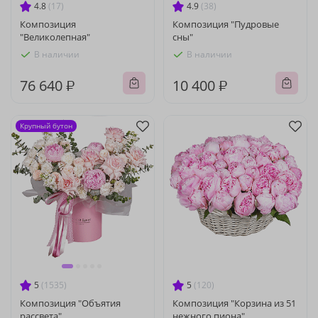
4.8
(17)
4.9
(38)
Композиция
Композиция "Пудровые
"Великолепная"
сны"
В наличии
В наличии
76 640 ₽
10 400 ₽
Крупный бутон
5
(1535)
5
(120)
Композиция "Объятия
Композиция "Корзина из 51
рассвета"
нежного пиона"