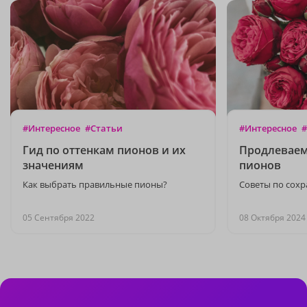
#Интересное
#Статьи
#Интересное
#
Гид по оттенкам пионов и их
Продлеваем
значениям
пионов
Как выбрать правильные пионы?
Советы по сохр
05 Сентября 2022
08 Октября 2024