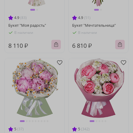
4.9
(83)
4.9
(51)
Букет "Моя радость"
Букет "Мечтательница"
В наличии
В наличии
8 110 ₽
6 810 ₽
5
(37)
5
(342)