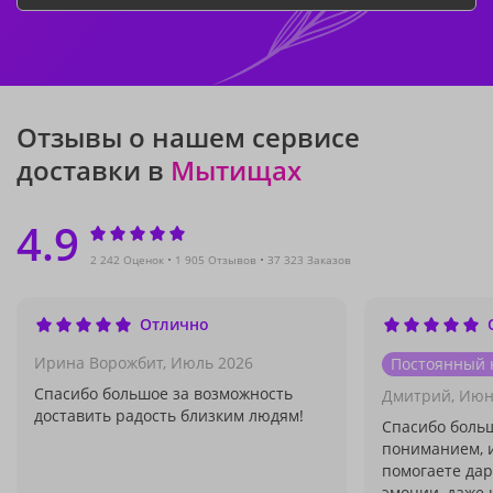
Отзывы о нашем сервисе
доставки в
Мытищах
4.9
2 242 Оценок
1 905 Отзывов
37 323 Заказов
Отлично
Ирина Ворожбит,
Июль 2026
Постоянный 
Спасибо большое за возможность
Дмитрий,
Июн
доставить радость близким людям!
Спасибо больш
пониманием, и
помогаете да
эмоции, даже 