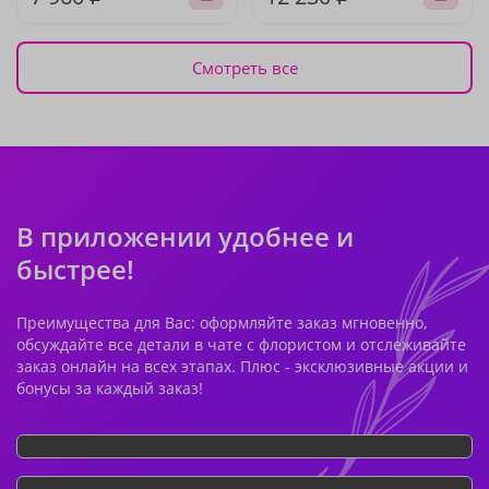
Смотреть все
В приложении удобнее и
быстрее!
Преимущества для Вас: оформляйте заказ мгновенно,
обсуждайте все детали в чате с флористом и отслеживайте
заказ онлайн на всех этапах. Плюс - эксклюзивные акции и
бонусы за каждый заказ!