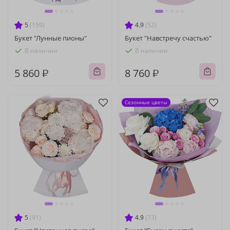
5
(159)
4.9
(52)
Букет "Лунные пионы"
Букет "Навстречу счастью"
В наличии
В наличии
5 860 ₽
8 760 ₽
Сезонные цветы
5
(91)
4.9
(73)