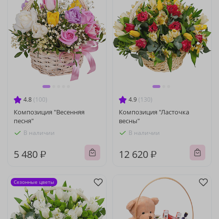
4.8
(100)
4.9
(130)
Композиция "Весенняя
Композиция "Ласточка
песня"
весны"
В наличии
В наличии
5 480 ₽
12 620 ₽
Сезонные цветы