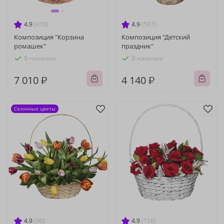
4.9
(478)
4.9
(597)
Композиция "Корзина
Композиция "Детский
ромашек"
праздник"
В наличии
В наличии
7 010 ₽
4 140 ₽
Сезонные цветы
4.9
(90)
4.9
(116)