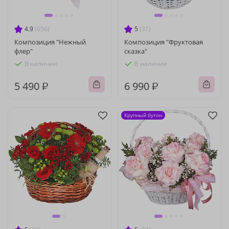
4.9
(656)
5
(31)
Композиция "Нежный
Композиция "Фруктовая
флер"
сказка"
В наличии
В наличии
5 490 ₽
6 990 ₽
Крупный бутон