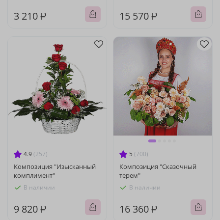
3 210 ₽
15 570 ₽
4.9
(257)
5
(700)
Композиция "Изысканный
Композиция "Сказочный
комплимент"
терем"
В наличии
В наличии
9 820 ₽
16 360 ₽