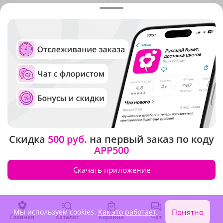
Крупный бутон
5
(59)
5
(53)
Скидка
500 руб.
на первый заказ по коду
Композиция "Розовый рай"
Композиция "Секретный
APP500
смысл"
В наличии
В наличии
Скачать приложение
-10%
12 140 ₽
10 930 ₽
9 980 ₽
Мы используем cookies.
Как это работает
.
Понятно
Главная
Каталог
Корзина
Чат
Войти