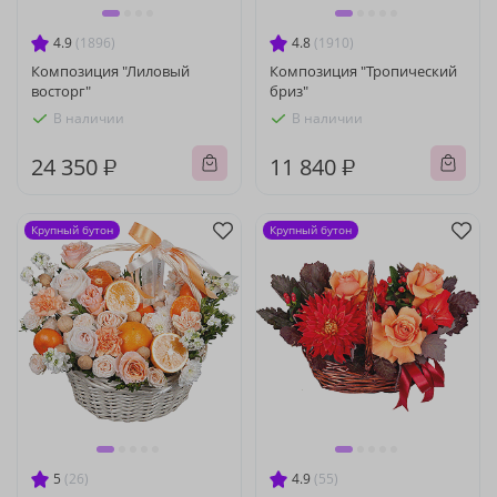
4.9
(1896)
4.8
(1910)
Композиция "Лиловый
Композиция "Тропический
восторг"
бриз"
В наличии
В наличии
24 350 ₽
11 840 ₽
Крупный бутон
Крупный бутон
5
(26)
4.9
(55)