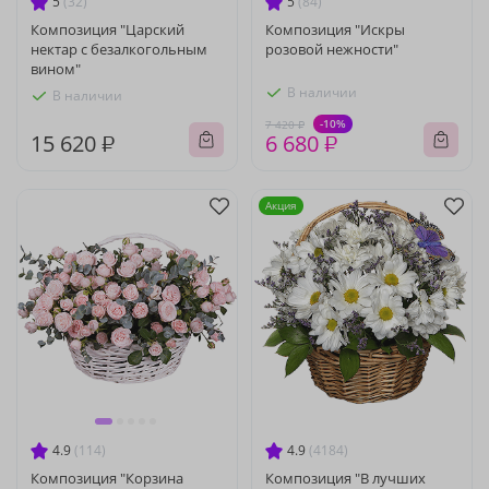
5
(32)
5
(84)
Композиция "Царский
Композиция "Искры
нектар с безалкогольным
розовой нежности"
вином"
В наличии
В наличии
-10%
7 420 ₽
15 620 ₽
6 680 ₽
Акция
4.9
(114)
4.9
(4184)
Композиция "Корзина
Композиция "В лучших