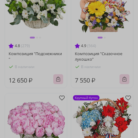
4.8
(279)
4.9
(564)
Композиция "Подснежники
Композиция "Сказочное
"
лукошко"
В наличии
В наличии
12 650 ₽
7 550 ₽
Крупный бутон