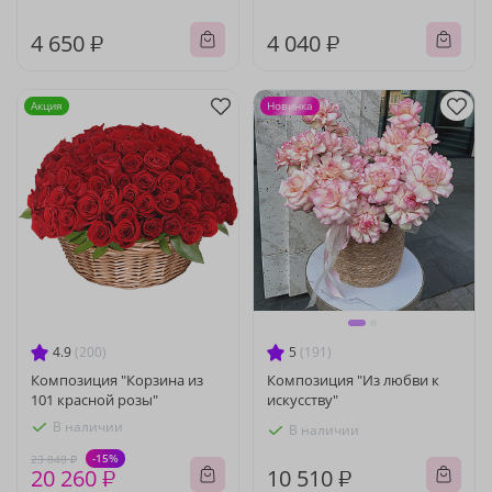
4 650 ₽
4 040 ₽
Акция
Новинка
4.9
(200)
5
(191)
Композиция "Корзина из
Композиция "Из любви к
101 красной розы"
искусству"
В наличии
В наличии
-15%
23 840 ₽
20 260 ₽
10 510 ₽