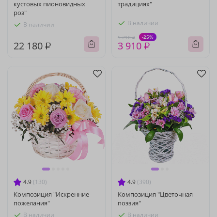
кустовых пионовидных
традициях"
роз"
В наличии
В наличии
-25%
5 210 ₽
22 180 ₽
3 910 ₽
4.9
(130)
4.9
(390)
Композиция "Искренние
Композиция "Цветочная
пожелания"
поэзия"
В наличии
В наличии