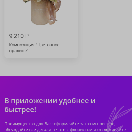
9 210
₽
Композиция "Цветочное
пралине"
В приложении удобнее и
быстрее!
Преимущества для Вас: оформляйте заказ мгновенно,
обсуждайте все детали в чате с флористом и отслеживайте